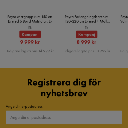
Peyra Matgrupp runt 150 cm
Peyra Förlängningsbart runt
Peyr
Ek med 6 Build Matstolar, Ek
120-220 cm Ek med 4 Molly
Valn
Matstolar, Ek
Ek
Ek
Kampanj
Kampanj
Rabatterat
Rabatterat
9 999 kr
8 999 kr
Pris
Pris
Tidigare lägsta pris 14 999 kr
Tidigare lägsta pris 13 999 kr
Tidig
Registrera dig för
nyhetsbrev
Ange din e-postadress