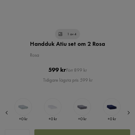
1 av 4
Handduk Atiu set om 2 Rosa
Rosa
Pris
Original
599 kr
Förr 899 kr
Pris
Tidigare lägsta pris 599 kr
Pris
Pris
Pris
Pris
+
0 kr
+
0 kr
+
0 kr
+
0 kr