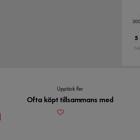
300
5
Tid
Verified by Trustvoice
Upptäck fler
Ofta köpt tillsammans med