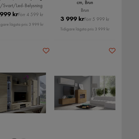
cm, Brun
/Svart/Led-Belysning
Brun
Pris
Original
 999 kr
Förr 4 599 kr
Pris
Original
3 999 kr
Förr 5 999 kr
Pris
igare lägsta pris 3 999 kr
Pris
Tidigare lägsta pris 3 999 kr