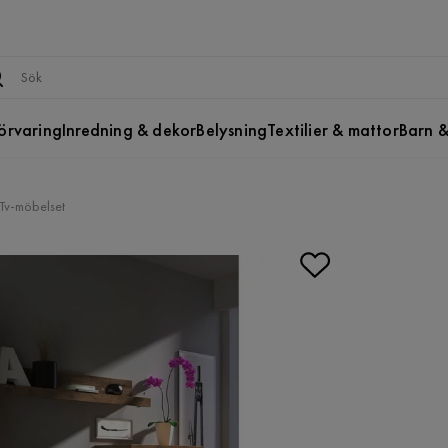
örvaring
Inredning & dekor
Belysning
Textilier & mattor
Barn &
Tv-möbelset