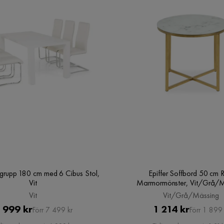
grupp 180 cm med 6 Cibus Stol,
Epiffer Soffbord 50 cm 
Vit
Marmormönster, Vit/Grå/M
Vit
Vit/Grå/Mässing
Pris
Original
Pris
Original
 999 kr
1 214 kr
Förr 7 499 kr
Förr 1 899 
Pris
Pris