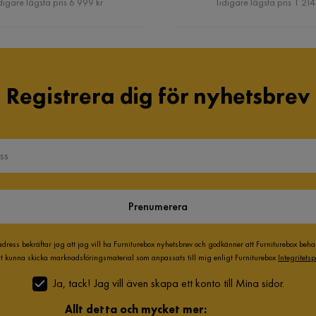
digare lägsta pris 6 999 kr
Tidigare lägsta pris 1 214
Registrera dig för nyhetsbrev
Prenumerera
adress bekräftar jag att jag vill ha Furniturebox nyhetsbrev och godkänner att Furniturebox beh
att kunna skicka marknadsföringsmaterial som anpassats till mig enligt Furniturebox
Integritetsp
Ja, tack! Jag vill även skapa ett konto till Mina sidor.
Allt detta och mycket mer: