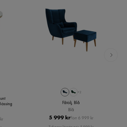
+2
Runt
Fåtölj, Blå
ässing
Blå
Pris
Original
5 999 kr
Förr 6 999 kr
kr
Pris
Tidigare lägsta pris 5 999 kr