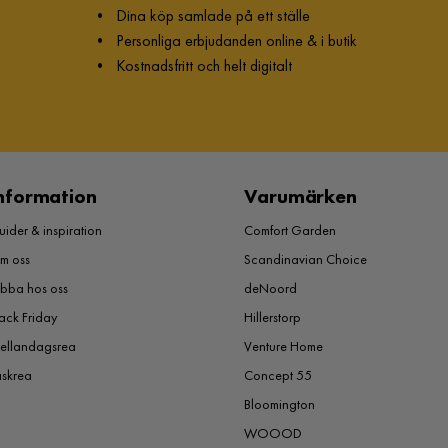
•
Dina köp samlade på ett ställe
•
Personliga erbjudanden online & i butik
•
Kostnadsfritt och helt digitalt
nformation
Varumärken
ider & inspiration
Comfort Garden
m oss
Scandinavian Choice
obba hos oss
deNoord
ack Friday
Hillerstorp
ellandagsrea
Venture Home
åskrea
Concept 55
Bloomington
WOOOD