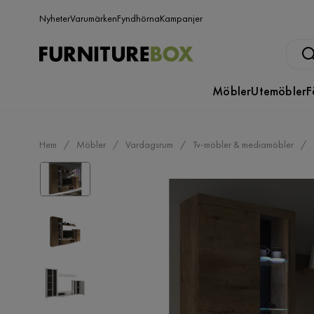
Nyheter
Varumärken
Fyndhörna
Kampanjer
Möbler
Utemöbler
F
Hem
Möbler
Vardagsrum
Tv-möbler & mediamöbler