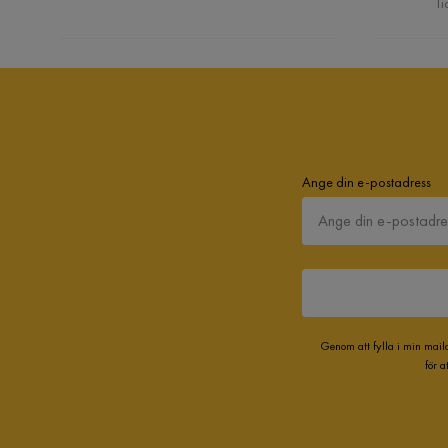
Ti
Ange din e-postadress
Genom att fylla i min mail
för 