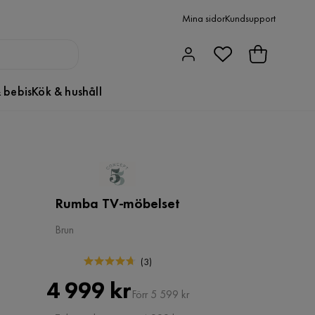
Mina sidor
Kundsupport
 bebis
Kök & hushåll
Rumba TV-möbelset
Brun
(
3
)
Pris
Original
4 999 kr
Förr 5 599 kr