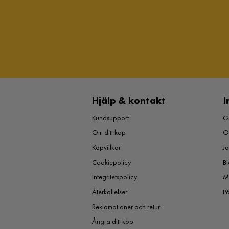
Hjälp & kontakt
I
Kundsupport
Gu
Om ditt köp
O
Köpvillkor
J
Cookiepolicy
Bl
Integritetspolicy
M
Återkallelser
P
Reklamationer och retur
Ångra ditt köp