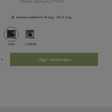
Pris
Tidigare lägsta pris 4 999 kr
Leverans mellan fre 14 aug. - fre 21 aug.
Pris
Pris
+
0 kr
−1 000 kr
Lägg i varukorgen