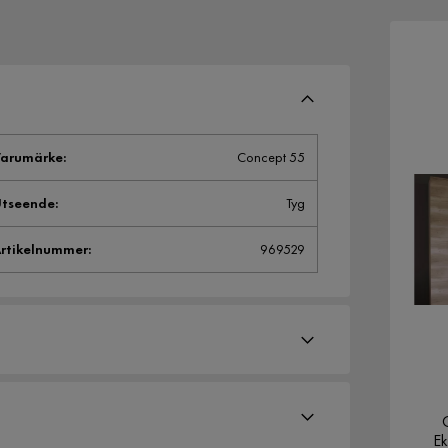
arumärke
:
Concept 55
tseende
:
Tyg
rtikelnummer
:
969529
Ek