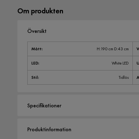
Om produkten
Översikt
Mått
:
H:190 cm D:43 cm
V
LED
:
White LED
U
Stil
:
Tidlös
A
Specifikationer
Artikelnummer:
969529
Produktinformation
Storlek