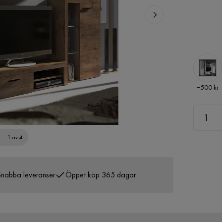
Pris
−500 kr
1 av 4
nabba leveranser
Öppet köp 365 dagar