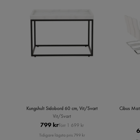
Kungshult Sidobord 60 cm, Vit/Svart
Cibus Mat
Vit/Svart
Pris
Original
799 kr
Förr 1 699 kr
6
Pris
Tidigare lägsta pris 799 kr