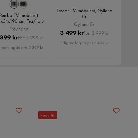
Tessan TV-möbelset, Gyllene
Rumba TV-möbelset
Ek
x34x190 cm, Trä/natur
Gyllene Ek
Trä/natur
Pris
Original
3 499 kr
Förr 3 999 kr
Pris
Original
 399 kr
Förr 5 999 kr
Pris
Tidigare lägsta pris 3 499 kr
Pris
igare lägsta pris 5 399 kr
Populär