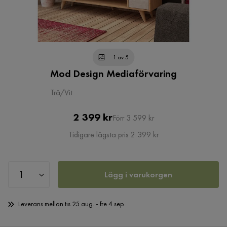
1 av 5
Mod Design Mediaförvaring
Trä/Vit
Pris
Original
2 399 kr
Förr 3 599 kr
Pris
Tidigare lägsta pris 2 399 kr
Lägg i varukorgen
Leverans mellan tis 25 aug. - fre 4 sep.