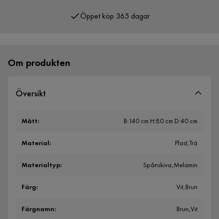
Öppet köp 365 dagar
Över 400 000 nöjda kunder
Om produkten
Översikt
Mått
:
B:140 cm H:80 cm D:40 cm
Material
:
Plast,Trä
Materialtyp
:
Spånskiva,Melamin
Färg
:
Vit,Brun
Färgnamn
:
Brun,Vit