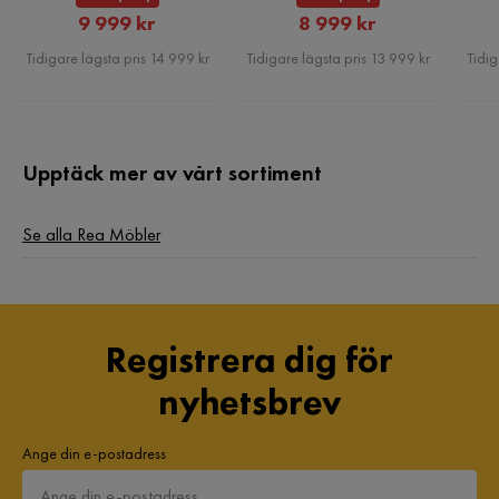
Rabatterat
Rabatterat
9 999 kr
8 999 kr
Pris
Pris
Tidigare lägsta pris 14 999 kr
Tidigare lägsta pris 13 999 kr
Tidig
Upptäck mer av vårt sortiment
Se alla Rea Möbler
Registrera dig för
nyhetsbrev
Ange din e-postadress