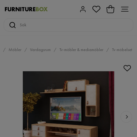
Möbler
Vardagsrum
Tv-möbler & mediamöbler
Tv-möbelset