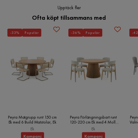
Upptäck fler
Ofta köpt tillsammans med
-33%
Populär
-36%
Populär
-4
Peyra Matgrupp runt 150 cm
Peyra Förlängningsbart runt
Peyr
Ek med 6 Build Matstolar, Ek
120-220 cm Ek med 4 Molly
Valn
Matstolar, Ek
Ek
Ek
Kampanj
Kampanj