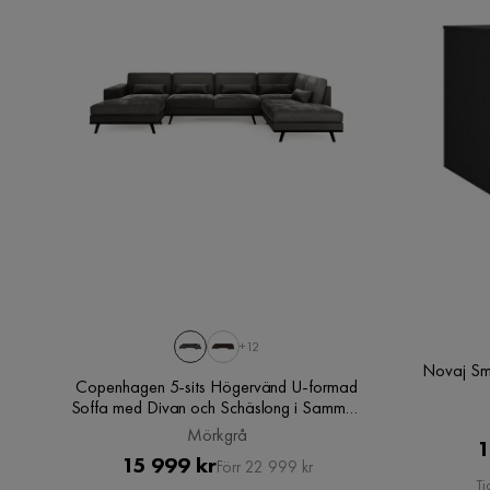
+12
Novaj Sm
Copenhagen 5-sits Högervänd U-formad
Soffa med Divan och Schäslong i Sammet,
Mörkgrå
Mörkgrå
1
Pris
Original
15 999 kr
Förr 22 999 kr
Ti