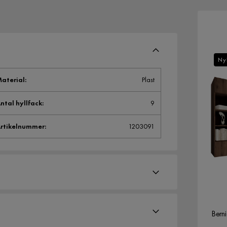
Ny
aterial
:
Plast
ntal hyllfack
:
9
rtikelnummer
:
1203091
Bern