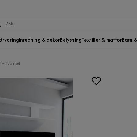
örvaring
Inredning & dekor
Belysning
Textilier & mattor
Barn &
Tv-möbelset