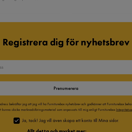
Registrera dig för nyhetsbrev
Prenumerera
adress bekräftar jag att jag vill ha Furniturebox nyhetsbrev och godkänner att Furniturebox beh
att kunna skicka marknadsföringsmaterial som anpassats till mig enligt Furniturebox
Integritetsp
Ja, tack! Jag vill även skapa ett konto till Mina sidor.
Allt detta och mycket mer: