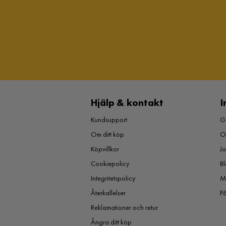
Hjälp & kontakt
I
Kundsupport
Gu
Om ditt köp
O
Köpvillkor
J
Cookiepolicy
Bl
Integritetspolicy
M
Återkallelser
P
Reklamationer och retur
Ångra ditt köp