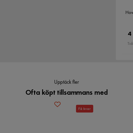
Verified by Trustvoice
Serie
Hejde
Hov
4
Tid
Upptäck fler
Ofta köpt tillsammans med
Få kvar