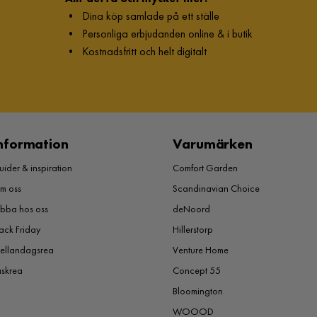
•
Dina köp samlade på ett ställe
•
Personliga erbjudanden online & i butik
•
Kostnadsfritt och helt digitalt
nformation
Varumärken
ider & inspiration
Comfort Garden
m oss
Scandinavian Choice
obba hos oss
deNoord
ack Friday
Hillerstorp
ellandagsrea
Venture Home
åskrea
Concept 55
Bloomington
WOOOD