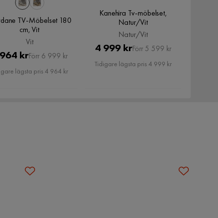
Kanehira Tv-möbelset,
dane TV-Möbelset 180
Natur/Vit
cm, Vit
Natur/Vit
Vit
Pris
Original
4 999 kr
Förr 5 599 kr
Pris
Original
 964 kr
Förr 6 999 kr
Pris
Tidigare lägsta pris 4 999 kr
Pris
igare lägsta pris 4 964 kr