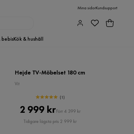
Mina sidor
Kundsupport
 bebis
Kök & hushåll
Hejde TV-Möbelset 180 cm
Vit
(
1
)
Pris
Original
2 999 kr
Förr 4 399 kr
Pris
Tidigare lägsta pris 2 999 kr