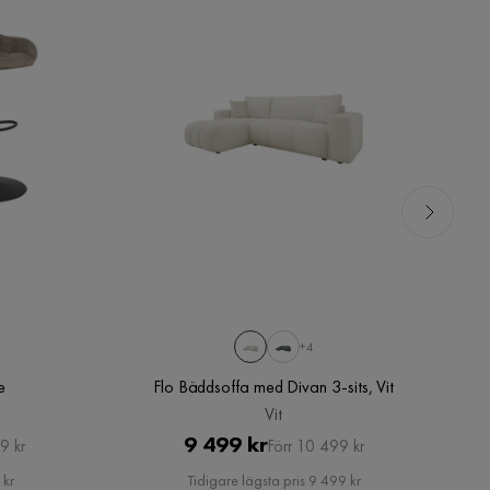
+4
C
e
Flo Bäddsoffa med Divan 3-sits, Vit
c
Vit
Pris
Original
9 499 kr
9 kr
Förr 10 499 kr
Pris
 kr
Tidigare lägsta pris 9 499 kr