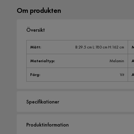
Om produkten
Översikt
Mått
:
B:29.5 cm L:180 cm H:162 cm
M
Materialtyp
:
Melamin
A
Färg
:
Vit
A
Specifikationer
Artikelnummer:
1203091
Produktinformation
Storlek