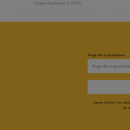
Pris
Tidigare lägsta pris 15 999 kr
Ange din e-postadress
Genom att fylla i min mail
för 