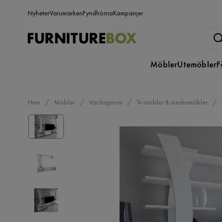
Nyheter
Varumärken
Fyndhörna
Kampanjer
Möbler
Utemöbler
F
Hem
Möbler
Vardagsrum
Tv-möbler & mediamöbler