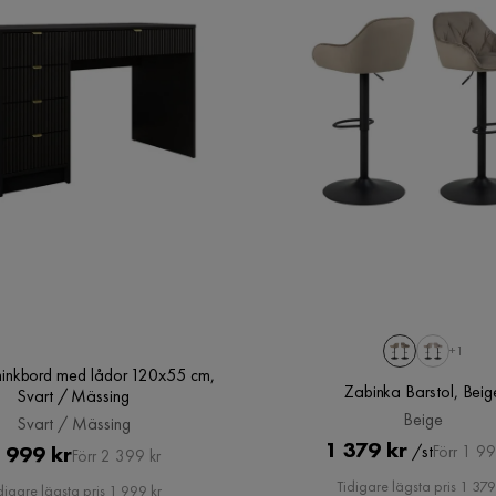
+1
inkbord med lådor 120x55 cm,
Zabinka Barstol, Beig
Svart / Mässing
Beige
Svart / Mässing
Pris
Original
1 379 kr
Pris
Original
 999 kr
/st
Förr 1 99
Förr 2 399 kr
Pris
Pris
Tidigare lägsta pris 1 379
digare lägsta pris 1 999 kr