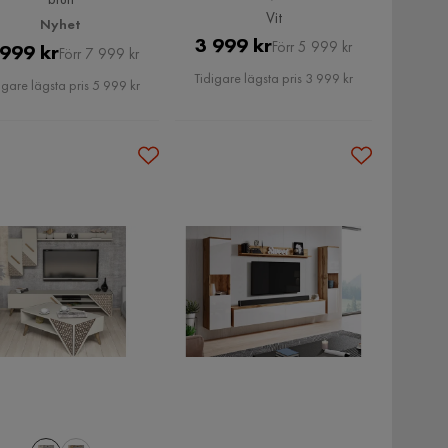
Vit
Nyhet
Pris
Original
3 999 kr
Förr 5 999 kr
Pris
Original
 999 kr
Förr 7 999 kr
Pris
Pris
Tidigare lägsta pris 3 999 kr
igare lägsta pris 5 999 kr