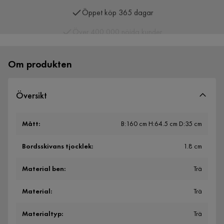
Över 400 000 nöjda kunder
Om produkten
Översikt
Mått
:
B:160 cm H:64.5 cm D:35 cm
Bordsskivans tjocklek
:
1.8 cm
Material ben
:
Trä
Material
:
Trä
Materialtyp
:
Trä