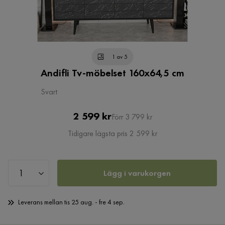
1 av 5
Andifli Tv-möbelset 160x64,5 cm
Svart
Pris
Original
2 599 kr
Förr 3 799 kr
Pris
Tidigare lägsta pris 2 599 kr
Lägg i varukorgen
Leverans mellan tis 25 aug. - fre 4 sep.
Öppet köp 365 dagar