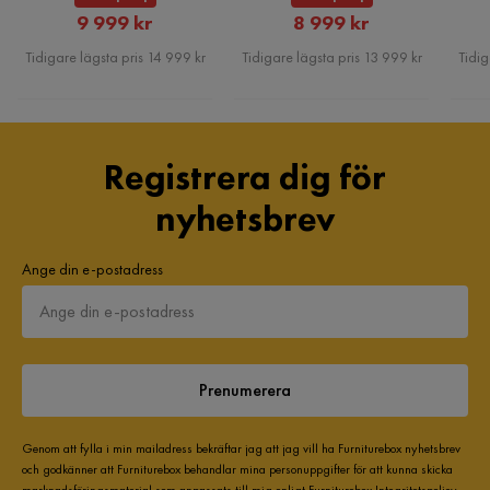
Rabatterat
Rabatterat
9 999 kr
8 999 kr
Pris
Pris
Tidigare lägsta pris 14 999 kr
Tidigare lägsta pris 13 999 kr
Tidig
Registrera dig för
nyhetsbrev
Ange din e-postadress
Prenumerera
Genom att fylla i min mailadress bekräftar jag att jag vill ha Furniturebox nyhetsbrev
och godkänner att Furniturebox behandlar mina personuppgifter för att kunna skicka
marknadsföringsmaterial som anpassats till mig enligt Furniturebox
Integritetspolicy
.