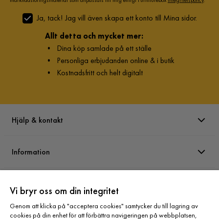
Ja, tack! Jag vill även skapa ett konto till Mina sidor.
Allt detta och mycket mer:
•
Dina köp samlade på ett ställe
•
Personliga erbjudanden online & i butik
•
Kostnadsfritt och helt digitalt
Hjälp & kontakt
Information
Varumärken
Vi bryr oss om din integritet
Genom att klicka på "acceptera cookies" samtycker du till lagring av
Sortiment
cookies på din enhet för att förbättra navigeringen på webbplatsen,