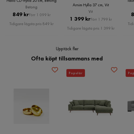
Hallo CD-hylla 20 cm, Betong
Taur
Arnim Hylla 37 cm, Vit
Betong
Vit
Pris
Original
849 kr
8
Verified by Trustvoice
Förr 1 099 kr
Pris
Original
1 399 kr
Förr 1 799 kr
Pris
Tidigare lägsta pris 849 kr
Tid
Pris
Tidigare lägsta pris 1 399 kr
Upptäck fler
Ofta köpt tillsammans med
Populär
Pop