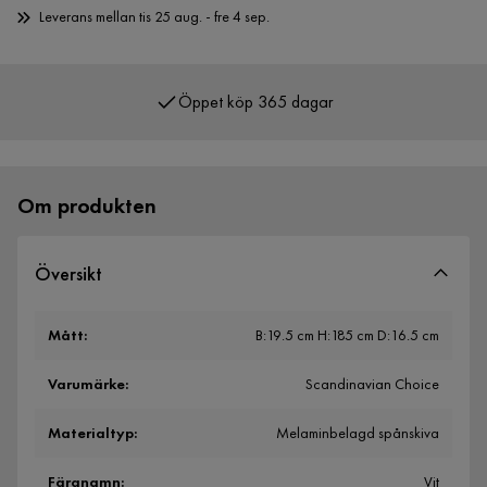
Leverans mellan tis 25 aug. - fre 4 sep.
Öppet köp 365 dagar
Över 400 000 nöjda kunder
Om produkten
Översikt
Mått
:
B:19.5 cm H:185 cm D:16.5 cm
Varumärke
:
Scandinavian Choice
Materialtyp
:
Melaminbelagd spånskiva
Färgnamn
:
Vit