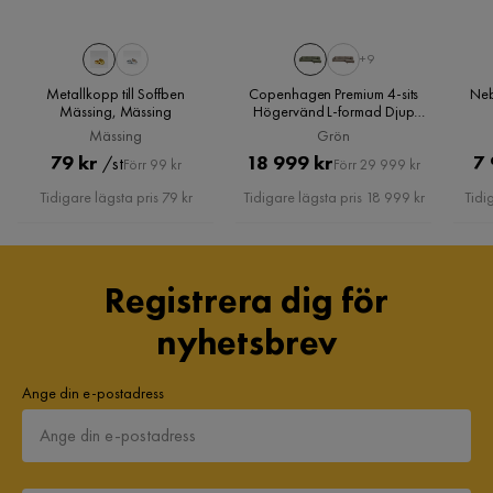
+9
Metallkopp till Soffben
Copenhagen Premium 4-sits
Neb
Mässing, Mässing
Högervänd L-formad Djup
Schäslongsoffa i Chenille,
Mässing
Grön
Grön
Pris
Original
Pris
Original
79 kr
18 999 kr
7 
/st
Förr 99 kr
Förr 29 999 kr
Pris
Pris
Tidigare lägsta pris 79 kr
Tidigare lägsta pris 18 999 kr
Tidi
Registrera dig för
nyhetsbrev
Ange din e-postadress