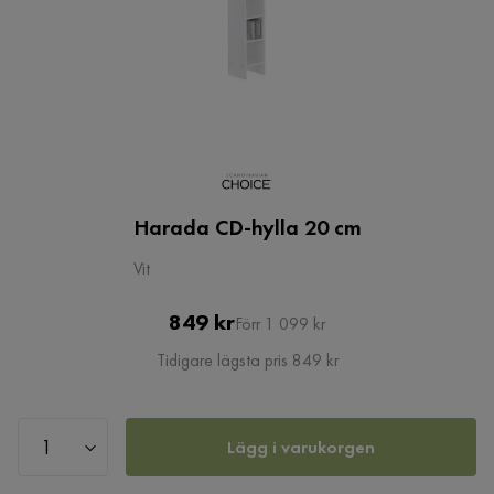
Harada CD-hylla 20 cm
Vit
Pris
Original
849 kr
Förr 1 099 kr
Pris
Tidigare lägsta pris 849 kr
Lägg i varukorgen