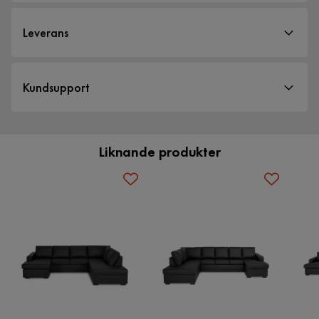
4.5
och rejäla armstöd för extra hög mysfaktor och finns i en
5
☆
Totaldjup divan
142 cm
4
☆
uppsjö varianter, färger och material för att du ska kunna
Leverans
3
☆
hitta en soffa som passar just dig. NEW YORK har en
2
☆
Höjd
92 cm
stomme av massivt trä och masonit för att göra soffan riktigt
1
☆
75 betyg
Leveranssätt
stabil och hållbar. En kombination av kallskum och
Kundsupport
Djup
85 cm
När du beställer från Furniturebox levereras dina produkter
Vi använder enbart recensioner från riktiga kunder. Det är endast
polyestervadd ger sittkuddarna en behaglig, medelfast
kunder som genomfört ett köp som får förfrågan om att lämna en
med hemleverans. Undantag är mindre varor som levereras
komfort.
produktrecension. Förfrågan sker via mail till den mailadress som
Antal
kunden angett vid köpet.
till närmsta utlämningsställe. En fraktkostnad kan tillkomma
Liknande produkter
baserat på produkternas vikt, storlek och om de levereras
Antal sittplatser
5
Recensioner (75)
Matcha gärna med fåtöljerna ur samma serie eller en elegant
hem eller till utlämningsställe.
Kundservice
sittpall i samma klädsel och färgskala för ett perfekt
Material
komplement till din NEW YORK-soffa.
Vill du förenkla din leverans ytterligare? Vi har flera
Margit N
MN
tilläggstjänster som exempelvis kvällsleverans och inbärning
Ben
Svart ben
Kundservice
som du kan välja i kassan. Om inga tillvalstjänster visas, kan
Skön att sitta i och lätt att hålla ren
Prisvärd soffa med god komfort som är perfekt när ni blir
Tillverkarens namn klädsel
Madryt 9100
vi tyvärr inte erbjuda dessa för ditt postnummer och valda
många.
produkter.
2 år sedan
Material
Läder
Soffan finns som vänster- och högerställd.
Läs våra
Köpvillkor
för mer information.
Agron B
Sammansättning
100% PU-läder
AB