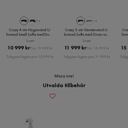
Hitta din perfekta match bland flera olika färg- och
Övrigt
materialval.
Perfekt
+4
+4
3 år sedan
Serie
Crazy
Sits- och ryggplymåer med 30kg polyeterskum ger en
Crazy 4-sits Högervänd U-
Crazy 5-sits Vänstervänd U-
Cra
medelfast komfort som passar de flesta.
formad Small Soffa med Divan
formad Soffa med Divan och
for
Form
U-formad
Camilla C
och Schäslong i Konstläder,
Schäslong i Konstläder, Svart
D
Svart
Svart
CC
Svart
Pris
Original
Pris
Original
10 999 kr
11 999 kr
15
Köp till ett nackstöd för extra god komfort.
Förr 13 999 kr
Förr 16 999 kr
Brand
Basic Home
Pris
Pris
Tidigare lägsta pris 10 999 kr
Tidigare lägsta pris 11 999 kr
Tidig
Enkelt att sätta ihop och hittills en väldigt bra soffa
Namn klädsel
Rincon 90
Skötselråd
3 år sedan
1
Missa inte!
Klädsel
Rincon 90, Svart Konstläder
Anton S
Utvalda tillbehör
AS
Impregnera soffan före användning för skydd mot spill
Fotpall ingår
Nej
och smuts.
Ganska hård och väldigt tråkig att bygga ihop, röriga
Färgnamn
Svart
instruktioner. men bra när den blev klar!
Rengör soffan med en fuktig och mjuk bomullstrasa.
Färg
Grå,Svart
4 år sedan
Använd anpassat rengöringsmedel mot fläckar.
Tvättbar
Nej