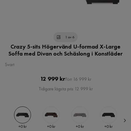
1 av 6
Crazy 5-sits Högervänd U-formad X-Large
Soffa med Divan och Schäslong i Konstläder
Svart
Pris
Original
12 999 kr
Förr 16 999 kr
Pris
Tidigare lägsta pris 12 999 kr
Pris
Pris
Pris
Pris
+
0 kr
+
0 kr
+
0 kr
+
0 kr