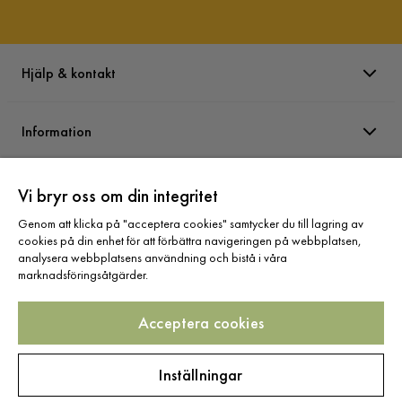
Klädselutseende
Läder
Dynfyllning
Sittdyna: 30 kg polyeterskum, Ryggdyna: 
Skumsticks,Bollfiber
Hjälp & kontakt
Funktion
Information
Förvaring
Nej
Varumärken
Övrigt
Vi bryr oss om din integritet
Genom att klicka på "acceptera cookies" samtycker du till lagring av
Färgnamn
Svart
cookies på din enhet för att förbättra navigeringen på webbplatsen,
Sortiment
analysera webbplatsens användning och bistå i våra
Med belysning
Nej
marknadsföringsåtgärder.
Tvättbar
Nej
Acceptera cookies
Elanslutning
Nej
Följ oss
Inställningar
Nackstöd ingår
Ingår ej