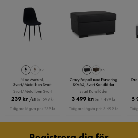
andra afärr det finns många andra soffor med samma storlek
utöka konsumentköplagens reklamationsrätt med förlängda
där divan är normalt och passar till alla som vill ligga. Endast
Djup soffdel
85
färg som är bra på den här soffan.
garantier på hela vårt soffsortiment. Garantitiden för den här
soffan ser du under köpknappen.
5 år sedan
1
Sittdjup
50 cm
Eva-Sofie V
Sittdjup schäslong
160 cm
EV
Totaldjup schäslong
194 cm
Serien NEW YORK
är en modern soffserie för såväl den
fin och skön soffa
stora villan som den lilla studentlägenheten. Den rena
Bredd divan
68 cm
5 år sedan
+2
+5
designen och dess generösa mått gör serien lättmatchad och
Nibe Matstol,
Crazy Fotpall med Förvaring
Dre
har blivit en favorit för många. I serien ingår soffor i en mängd
Bredd
302 cm
Svart/Metallben Svart
80x65, Svart Konstläder
Omar J
olika storlekar och utföranden, fåtöljer, olika typer av
OJ
Svart/Metallben Svart
Svart Konstläder
Totaldjup divan
142 cm
fotpallar och andra trevliga tillbehör.
Pris
Original
Pris
Original
239 kr
3 499 kr
5 
/st
Förr 599 kr
Förr 4 499 kr
It's a great sofa and I am very please with it.
Pris
Pris
Djup
85 cm
Tidigare lägsta pris 239 kr
Tidigare lägsta pris 3 499 kr
Tidi
5 år sedan
Sitthöjd
42 cm
Nils F
NF
Registrera dig för
Antal