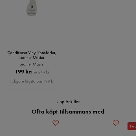
Klara A
KA
Dammsug med ett mjukt borstmunstycke för att hålla
smuts och damm borta.
Crazy 5-sits Högervänd U-formad X-Large
Som förväntat. Helt okej soffa. Soffbenen som hörde till var
Soffa med Divan och Schäslong i Konstläder
plastiga. Nöjd att vi köpte extra träben till.
Köpa till extra ben, hur många?
4 år sedan
Storlek
Höjd
83 cm
Conditioner Vinyl Konstläder,
Susanna N
Vill du snabbt och enkelt kunna förändra intrycket är det en
SN
Leather Master
god idé att köpa till extra ben. Till denna soffa behöver du 13
Leather Master
Höjd till armstöd
57 cm
st.
Pris
Original
199 kr
Förr 249 kr
Rymlig soffa, lätt att sköta om. Lite hård att sitta och ligga
på. Divanen hade fått vara lite längre.
Pris
Bredd armstöd
17 cm
Tidigare lägsta pris 199 kr
4 år sedan
Garanti
Sittdjup divan
101 cm
Upptäck fler
Irena P
Bredd schäslong
85 cm
IP
Ofta köpt tillsammans med
För att du ska kunna njuta obehindrat av din nya soffa
omfattas alla våra soffor av vår soffgaranti. Genom tuffa
Djup armstöd
85 cm
Divan och alla sit delar är för small! Både i brädd och längt!
kvalitetskontroller och tester kan vi säkerställa att alla soffor
Pop
En vuxen kan inte ligga helt på den, gäller även divan. På
från Chilli håller samma höga kvalitet. Vi har därför kunnat
Sittbredd
250 cm