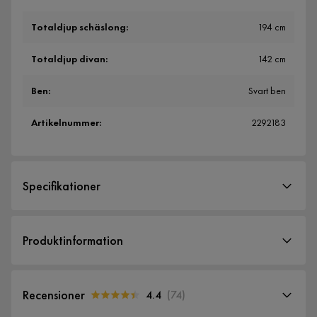
Totaldjup schäslong
:
194 cm
Totaldjup divan
:
142 cm
Ben
:
Svart ben
Artikelnummer
:
2292183
Specifikationer
Artikelnummer:
2292183
Produktinformation
Storlek
NEW YORK är en modern myssoffa som tack vare sin rena
Bredd
300 cm
design, väl genomtänkta material och förmånliga pris är en
Recensioner
4.4
(
74
)
Totaldjup schäslong
194 cm
perfekt match för de flesta hem. Soffan har generösa mått