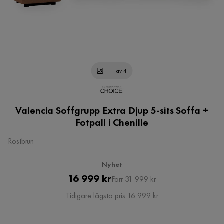
1 av 4
Valencia Soffgrupp Extra Djup 5-sits Soffa +
Fotpall i Chenille
Rostbrun
Nyhet
Pris
Original
16 999 kr
Förr 31 999 kr
Pris
Tidigare lägsta pris 16 999 kr