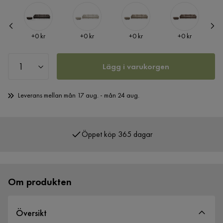
Pris
Pris
Pris
Pris
+
0 kr
+
0 kr
+
0 kr
+
0 kr
Lägg i varukorgen
Leverans mellan mån 17 aug. - mån 24 aug.
Öppet köp 365 dagar
Över 400 000 nöjda kunder
Om produkten
Översikt