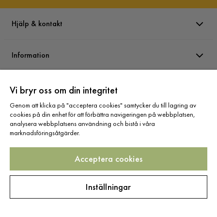
Form
Rak
Hjälp & kontakt
Färgnamn
Rostbrun
Färg ben
Svart
Information
Färg
Brun
Varumärken
Vi bryr oss om din integritet
Klädsel
Storm 54, Rostbrun
Genom att klicka på "acceptera cookies" samtycker du till lagring av
cookies på din enhet för att förbättra navigeringen på webbplatsen,
Fotpall ingår
Nej
Sortiment
analysera webbplatsens användning och bistå i våra
marknadsföringsåtgärder.
Serie
Valencia
Acceptera cookies
Valencia Fotpall
Följ oss
Inställningar
Storlek
Copyright © 2025 Home Furnishing Nordic AB
Höjd
42 cm