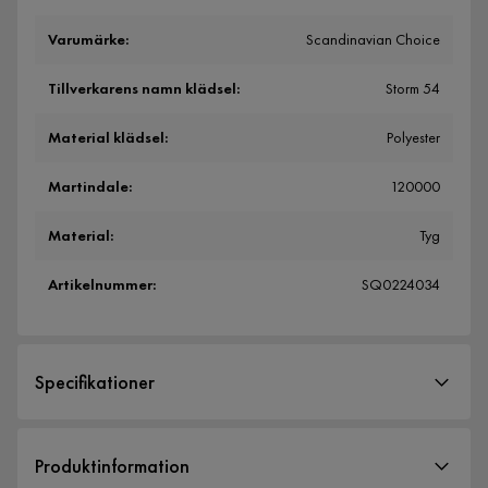
Varumärke
:
Scandinavian Choice
Tillverkarens namn klädsel
:
Storm 54
Material klädsel
:
Polyester
Martindale
:
120000
Material
:
Tyg
Artikelnummer
:
SQ0224034
Specifikationer
Artikelnummer:
SQ0224034
Produktinformation
Material