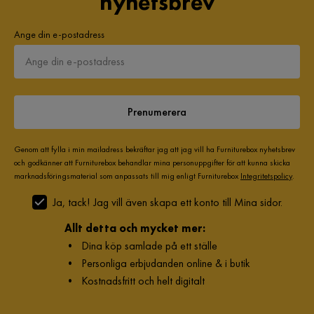
nyhetsbrev
Tillverkarens namn klädsel
Storm 54
Ange din e-postadress
Materialutseende
Tyg
Sammansättning
100% polyester
Klädselutseende
Chenille
Prenumerera
Funktion
Genom att fylla i min mailadress bekräftar jag att jag vill ha Furniturebox nyhetsbrev
och godkänner att Furniturebox behandlar mina personuppgifter för att kunna skicka
Vändbara dynor
Ja
marknadsföringsmaterial som anpassats till mig enligt Furniturebox
Integritetspolicy
.
Vändbara dynor position
Ryggdyna
Ja, tack! Jag vill även skapa ett konto till Mina sidor.
Allt detta och mycket mer:
Avtagbar klädsel position
Sittdyna & ryggdyna
•
Dina köp samlade på ett ställe
Avtagbar klädsel
Ja
•
Personliga erbjudanden online & i butik
•
Kostnadsfritt och helt digitalt
Övrigt