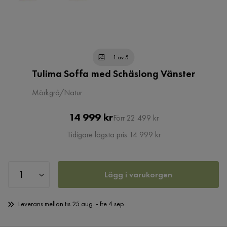
1 av 5
Tulima Soffa med Schäslong Vänster
Mörkgrå/Natur
Pris
Original
14 999 kr
Förr 22 499 kr
Pris
Tidigare lägsta pris 14 999 kr
Lägg i varukorgen
Leverans mellan tis 25 aug. - fre 4 sep.