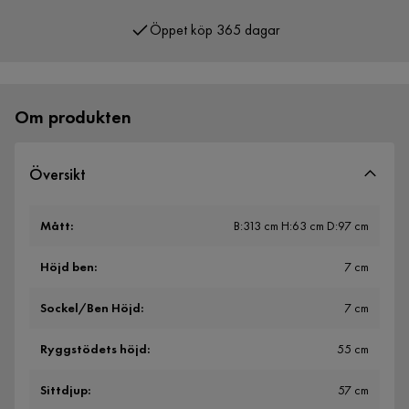
Öppet köp 365 dagar
Om produkten
Översikt
Mått
:
B:313 cm H:63 cm D:97 cm
Höjd ben
:
7 cm
Sockel/Ben Höjd
:
7 cm
Ryggstödets höjd
:
55 cm
Sittdjup
:
57 cm