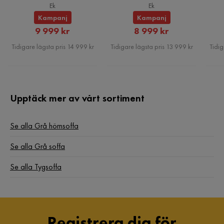
Matstolar, Ek
Ek
Ek
Kampanj
Kampanj
Övrigt
Rabatterat
Rabatterat
9 999 kr
8 999 kr
Form
L-formad
Pris
Pris
Tidigare lägsta pris 14 999 kr
Tidigare lägsta pris 13 999 kr
Tidig
Färgnamn
Mörkgrå
Tvättbar
Nej
Upptäck mer av vårt sortiment
Garanti
10 år
Se alla Grå hörnsoffa
Tygklädd
Ja
Se alla Grå soffa
Färg ben
Mörkfärgat trä
Se alla Tygsoffa
Tvättråd
Rengör produkten med en fuktig trasa
Färg
Grå
Registrera dig för
Fotpall ingår
Nej