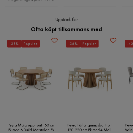
Robust stomme av bokträ och spånskiva
Material
Tyg
Bekväm sittdyna och ryggdyna med skumfyllning
Upptäck fler
Stoppning sittdyna
Skum
Ofta köpt tillsammans med
Materialutseende
Tyg
-33%
Populär
-36%
Populär
-4
Sammansättning
100% polyester
Klädselutseende
Tyg
Material klädsel
Polyester
Funktion
Bäddbar
Nej
Förvaring
Nej
Peyra Matgrupp runt 150 cm
Peyra Förlängningsbart runt
Peyr
Avtagbar klädsel
Nej
Ek med 6 Build Matstolar, Ek
120-220 cm Ek med 4 Molly
Valn