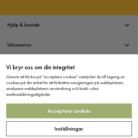
Hjälp & kontakt
Information
Varumärken
Vi bryr oss om din integritet
Genom att klicka på "acceptera cookies" samtycker du till lagring av
cookies på din enhet för att förbättra navigeringen på webbplatsen,
Sortiment
analysera webbplatsens användning och bistå i våra
marknadsföringsåtgärder.
Acceptera cookies
Följ oss
Inställningar