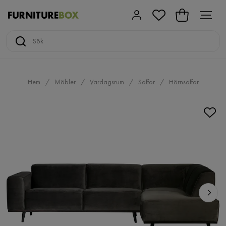
Hem
Möbler
Vardagsrum
Soffor
Hörnsoffor