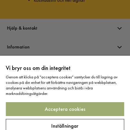
•
Kostnadsfritt och helt digitalt
Hjälp & kontakt
Information
Varumärken
Vi bryr oss om din integritet
Genom att klicka på "acceptera cookies" samtycker du till lagring av
cookies på din enhet för att förbättra navigeringen på webbplatsen,
Sortiment
analysera webbplatsens användning och bistå i våra
marknadsföringsåtgärder.
Acceptera cookies
Följ oss
Inställningar