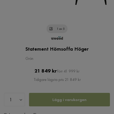
1 av 5
Statement Hörnsoffa Höger
Grön
Pris
Original
21 849 kr
Förr 41 999 kr
Pris
Tidigare lägsta pris 21 849 kr
Lägg i varukorgen