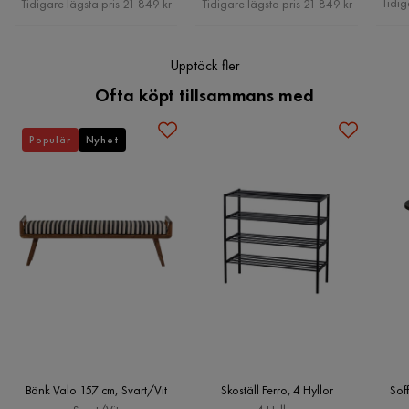
Tidig
Tidigare lägsta pris 21 849 kr
Tidigare lägsta pris 21 849 kr
Tygklädd
Ja
Upptäck fler
Montering krävs
Ja
Ofta köpt tillsammans med
Serie
Populär
Nyhet
Bänk Valo 157 cm, Svart/Vit
Skoställ Ferro, 4 Hyllor
Sof