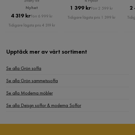
Svart/Vit
4 Hyllor
Pris
Original
1 399 kr
2 
Nyhet
Förr 2 599 kr
Pris
Original
4 319 kr
Pris
Förr 6 999 kr
Tidigare lägsta pris 1 399 kr
Tidi
Pris
Tidigare lägsta pris 4 319 kr
Upptäck mer av vårt sortiment
Se alla Grön soffa
Se alla Grön sammetssoffa
Se alla Moderna möbler
Se alla Deisgn soffor & moderna Soffor