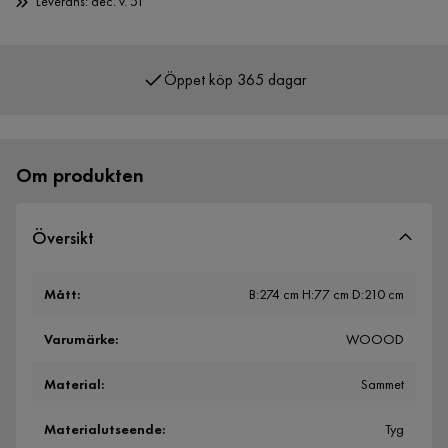
Leverans: dec. v. 51
Öppet köp 365 dagar
Över 400 000 nöjda kunder
Om produkten
Översikt
Mått
:
B:274 cm H:77 cm D:210 cm
Varumärke
:
WOOOD
Material
:
Sammet
Materialutseende
:
Tyg