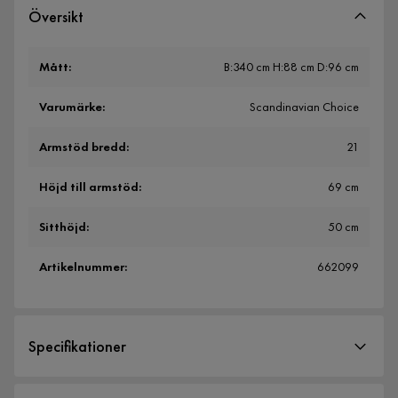
Översikt
Mått
:
B:340 cm H:88 cm D:96 cm
Varumärke
:
Scandinavian Choice
Armstöd bredd
:
21
Höjd till armstöd
:
69 cm
Sitthöjd
:
50 cm
Artikelnummer
:
662099
Specifikationer
Artikelnummer:
662099