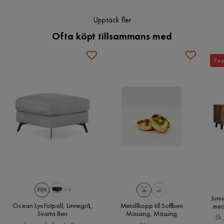
Verified by Trustvoice
Upptäck fler
Ofta köpt tillsammans med
Pop
+9
Juni
Ocean Lyx Fotpall, Linnegrå,
Metallkopp till Soffben
med
Svarta Ben
Mässing, Mässing
200 
Ek 