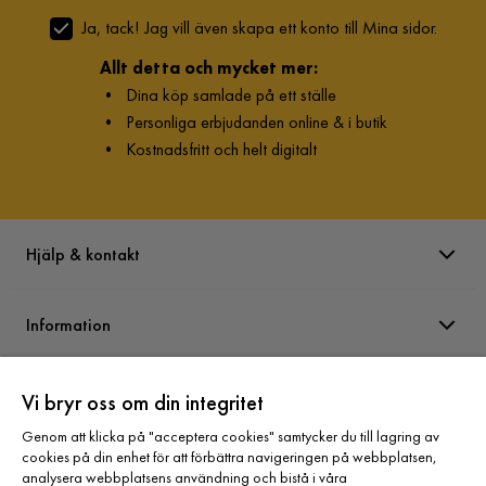
Ja, tack! Jag vill även skapa ett konto till Mina sidor.
Allt detta och mycket mer:
•
Dina köp samlade på ett ställe
•
Personliga erbjudanden online & i butik
•
Kostnadsfritt och helt digitalt
Hjälp & kontakt
Information
Varumärken
Vi bryr oss om din integritet
Genom att klicka på "acceptera cookies" samtycker du till lagring av
cookies på din enhet för att förbättra navigeringen på webbplatsen,
Sortiment
analysera webbplatsens användning och bistå i våra