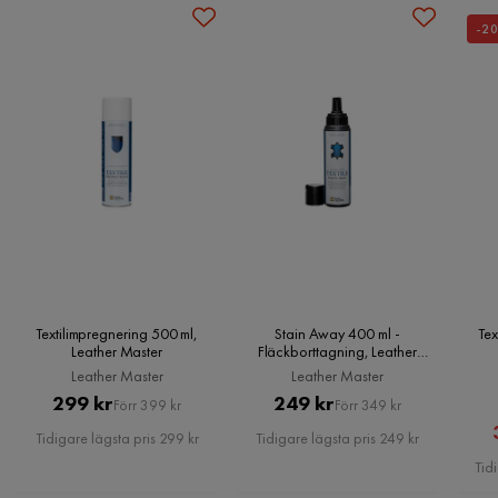
-2
Serie
Ocean
5 år sedan
Form
L-formad
Ibrahim D
ID
Brand
Scandinavian Choice
6 år sedan
Namn klädsel
Linné 4
Klädsel
Linné 4, Grå Tyg
Asim I
AI
Fotpall ingår
Nej
6 år sedan
Textilimpregnering 500 ml,
Stain Away 400 ml -
Tex
Stil
Tidlös
Leather Master
Fläckborttagning, Leather
Master
Hanaa S
Leather Master
Leather Master
HS
Färgnamn
Grey
Pris
Original
Pris
Original
299 kr
249 kr
Förr 399 kr
Förr 349 kr
Pris
Pris
Tidigare lägsta pris 299 kr
Tidigare lägsta pris 249 kr
Garanti
10 år
6 år sedan
Tid
Färg
Grå