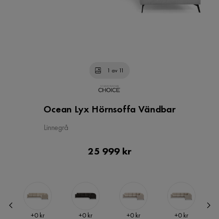
1 av 11
Ocean Lyx Hörnsoffa Vändbar
Linnegrå
Pris
25 999 kr
Pris
Pris
Pris
Pris
+
0 kr
+
0 kr
+
0 kr
+
0 kr