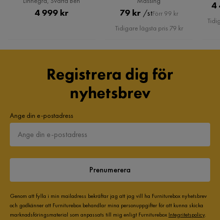
Linnegrå, Svarta Ben
Mässing
4 
Pris
Pris
Original
4 999 kr
79 kr
/st
Förr 99 kr
Tidi
Pris
Tidigare lägsta pris 79 kr
Registrera dig för
nyhetsbrev
Ange din e-postadress
Prenumerera
Genom att fylla i min mailadress bekräftar jag att jag vill ha Furniturebox nyhetsbrev
och godkänner att Furniturebox behandlar mina personuppgifter för att kunna skicka
marknadsföringsmaterial som anpassats till mig enligt Furniturebox
Integritetspolicy
.