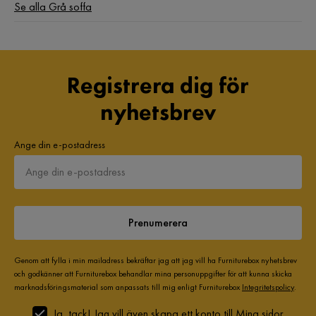
Se alla Grå soffa
Registrera dig för
nyhetsbrev
Ange din e-postadress
Prenumerera
Genom att fylla i min mailadress bekräftar jag att jag vill ha Furniturebox nyhetsbrev
och godkänner att Furniturebox behandlar mina personuppgifter för att kunna skicka
marknadsföringsmaterial som anpassats till mig enligt Furniturebox
Integritetspolicy
.
Ja, tack! Jag vill även skapa ett konto till Mina sidor.