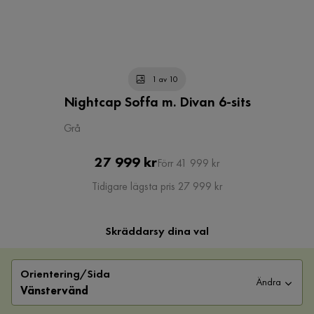
1 av 10
Nightcap Soffa m. Divan 6-sits
Grå
Pris
Original
27 999 kr
Förr 41 999 kr
Pris
Tidigare lägsta pris 27 999 kr
Skräddarsy dina val
Orientering/Sida
Ändra
Vänstervänd