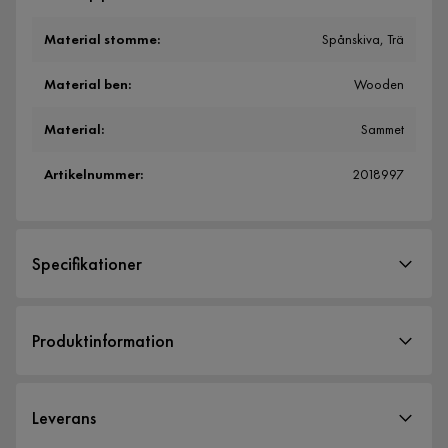
Material stomme
:
Spånskiva, Trä
Material ben
:
Wooden
Material
:
Sammet
Artikelnummer
:
2018997
Specifikationer
Artikelnummer:
2018997
Produktinformation
Storlek
Nightcap Soffa m. Divan 6-sits - Grå
Höjd
76 cm
Leverans
Nightcap Soffa m. Divan 6-sits är en elegant och bekväm
Bredd
388 cm