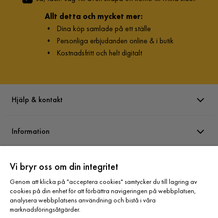
Allt detta och mycket mer:
•
Dina köp samlade på ett ställe
•
Personliga erbjudanden online & i butik
•
Kostnadsfritt och helt digitalt
Hjälp & kontakt
Information
Varumärken
Vi bryr oss om din integritet
Genom att klicka på "acceptera cookies" samtycker du till lagring av
cookies på din enhet för att förbättra navigeringen på webbplatsen,
Sortiment
analysera webbplatsens användning och bistå i våra
marknadsföringsåtgärder.