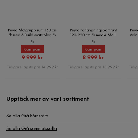
Färg ben
Svart
Fotpall ingår
Nej
Form
L-formad
Peyra Matgrupp runt 150 cm
Peyra Förlängningsbart runt
Peyr
Ek med 6 Build Matstolar, Ek
120-220 cm Ek med 4 Molly
Valn
Matstolar, Ek
Ek
Ek
Serie
Kampanj
Kampanj
Rabatterat
Rabatterat
Orientering/Sida
Vänstervänd
9 999 kr
8 999 kr
Pris
Pris
Tidigare lägsta pris 14 999 kr
Tidigare lägsta pris 13 999 kr
Tidig
Upptäck mer av vårt sortiment
Se alla Grå hörnsoffa
Se alla Grå sammetssoffa