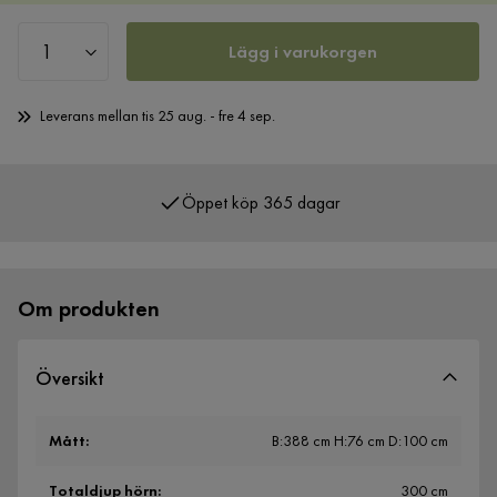
Lägg i varukorgen
Leverans mellan tis 25 aug. - fre 4 sep.
Öppet köp 365 dagar
Över 400 000 nöjda kunder
Om produkten
Översikt
Mått
:
B:388 cm H:76 cm D:100 cm
Totaldjup hörn
:
300 cm