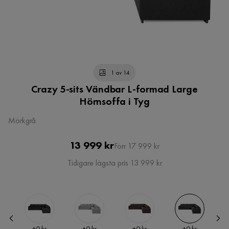
1 av 14
Crazy 5-sits Vändbar L-formad Large
Hörnsoffa i Tyg
Mörkgrå
Pris
Original
13 999 kr
Förr 17 999 kr
Pris
Tidigare lägsta pris 13 999 kr
Pris
Pris
Pris
Pris
+
0 kr
+
0 kr
+
0 kr
+
0 kr