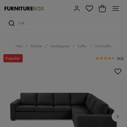
Hem
Möbler
Vardagsrum
Soffor
Hörnsoffor
Populär
(
62
)