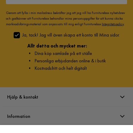
Dynfyllning
Sittdyna: 30 kg polyeterskum Ryggdyna: 
Skumsticks,Bollfiber
Genom att fylla i min mailadress bekräftar jag att jag vill ha Furniturebox nyhetsbrev
och godkänner att Furniturebox behandlar mina personuppgifter för att kunna skicka
marknadsföringsmaterial som anpassats till mig enligt Furniturebox
Integritetspolicy
.
Funktion
Ja, tack! Jag vill även skapa ett konto till Mina sidor.
Förvaring
Nej
Allt detta och mycket mer:
•
Dina köp samlade på ett ställe
Övrigt
•
Personliga erbjudanden online & i butik
Färgnamn
Mörkgrå
•
Kostnadsfritt och helt digitalt
Med belysning
Nej
Tvättbar
Nej
Hjälp & kontakt
Elanslutning
Nej
Information
Nackstöd ingår
Ingår ej