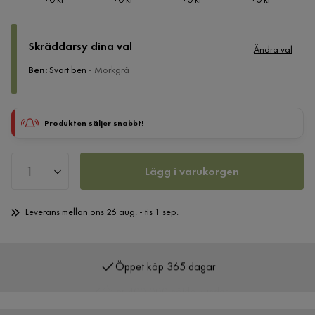
Skräddarsy dina val
Ändra val
Ben
:
Svart ben
- Mörkgrå
Produkten säljer snabbt!
Lägg i varukorgen
Leverans mellan ons 26 aug. - tis 1 sep.
Öppet köp 365 dagar
Över 400 000 nöjda kunder