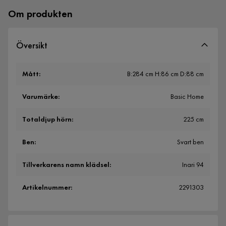
Om produkten
Översikt
Mått
:
B:284 cm H:86 cm D:88 cm
Varumärke
:
Basic Home
Totaldjup hörn
:
225 cm
Ben
:
Svart ben
Tillverkarens namn klädsel
:
Inari 94
Artikelnummer
:
2291303