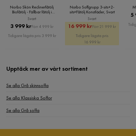
Norbo Skön Reclinerfåtölj
Norbo Soffgrupp 3-sits+2-
Mi
Biofåtölj - Fällbar fåtölj i
sits+Fåtölj Konstläder, Svart
Färg ben
Svart
5 
Konstläder - Vilfåtölj, Svart
Svart
Svart
Tidi
Pris
Original
Rabatterat
Original
3 999 kr
16 999 kr
Förr 4 999 kr
Förr 21 999 kr
Färg
Grå
Pris
Pris
Pris
Tidigare lägsta pris 3 999 kr
Tidigare lägsta pris
Fotpall ingår
Nej
16 999 kr
Typ av reclinerfunktion
Manuell
Upptäck mer av vårt sortiment
Form
Rak
Serie
Texas
Se alla Grå skinnsoffa
Se alla Klassiska Soffor
Se alla Grå soffa