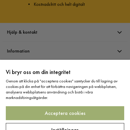
•
Kostnadsfritt och helt digitalt
Hjälp & kontakt
Information
Varumärken
Vi bryr oss om din integritet
Genom att klicka på "acceptera cookies" samtycker du till lagring av
cookies på din enhet för att förbättra navigeringen på webbplatsen,
Sortiment
analysera webbplatsens användning och bistå i våra
marknadsföringsåtgärder.
Acceptera cookies
Följ oss
Inställningar