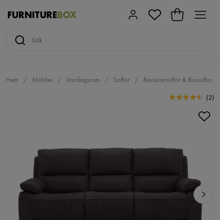
Hem
Möbler
Vardagsrum
Soffor
Reclinersoffor & Biosoffor
(
2
)