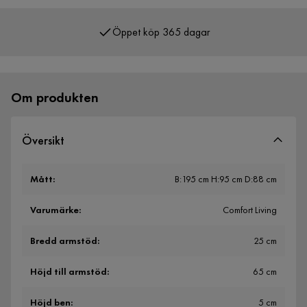
Öppet köp 365 dagar
Över 400 000 nöjda kunder
Om produkten
Översikt
Mått
:
B:195 cm H:95 cm D:88 cm
Varumärke
:
Comfort Living
Bredd armstöd
:
25 cm
Höjd till armstöd
:
65 cm
Höjd ben
:
5 cm