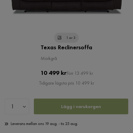
1 av 3
Texas Reclinersoffa
Mörkgrå
Pris
Original
10 499 kr
Förr 13 499 kr
Pris
Tidigare lägsta pris 10 499 kr
Lägg i varukorgen
Leverans mellan ons 19 aug. - tis 25 aug.