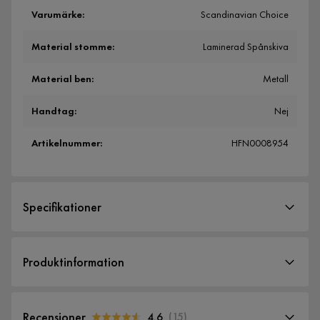
Varumärke
:
Scandinavian Choice
Material stomme
:
Laminerad Spånskiva
Material ben
:
Metall
Handtag
:
Nej
Artikelnummer
:
HFN0008954
Specifikationer
Artikelnummer:
HFN0008954
Produktinformation
Storlek
Höjd
166 cm
Recensioner
4.6
(
15
)