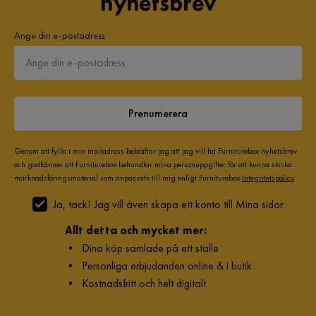
nyhetsbrev
1 år sedan
Ange din e-postadress
Synnøve B
SB
Fina, rejäla möbler
Översatt från norska
•
Visa original
Prenumerera
2 år sedan
Genom att fylla i min mailadress bekräftar jag att jag vill ha Furniturebox nyhetsbrev
och godkänner att Furniturebox behandlar mina personuppgifter för att kunna skicka
Audhild G
AG
marknadsföringsmaterial som anpassats till mig enligt Furniturebox
Integritetspolicy
.
Ja, tack! Jag vill även skapa ett konto till Mina sidor.
Väldigt nöjd 😊
Allt detta och mycket mer:
Översatt från norska
•
Visa original
•
Dina köp samlade på ett ställe
2 år sedan
•
Personliga erbjudanden online & i butik
•
Kostnadsfritt och helt digitalt
Volha Z
VZ