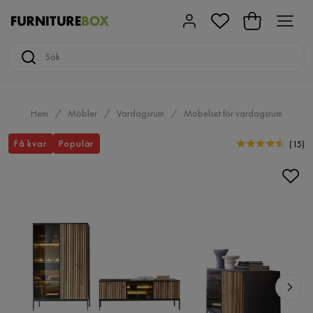
Hem
Möbler
Vardagsrum
Möbelset för vardagsrum
Få kvar
Populär
(
15
)