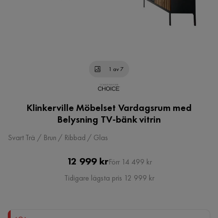
1 av 7
Klinkerville Möbelset Vardagsrum med
Belysning TV-bänk vitrin
Svart Trä / Brun / Ribbad / Glas
Pris
Original
12 999 kr
Förr 14 499 kr
Pris
Tidigare lägsta pris 12 999 kr