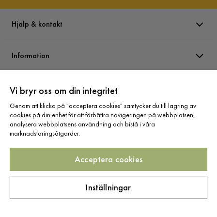
5 månader sedan
Hjälp & kontakt
Roger P
RP
Information
5 månader sedan
Varumärken
Vi bryr oss om din integritet
Husänglar A
HA
Genom att klicka på "acceptera cookies" samtycker du till lagring av
cookies på din enhet för att förbättra navigeringen på webbplatsen,
Sortiment
analysera webbplatsens användning och bistå i våra
marknadsföringsåtgärder.
10 månader sedan
Visa fler recensioner
Acceptera cookies
Följ oss
Verified by Trustvoice
Inställningar
Copyright © 2025 Home Furnishing Nordic AB