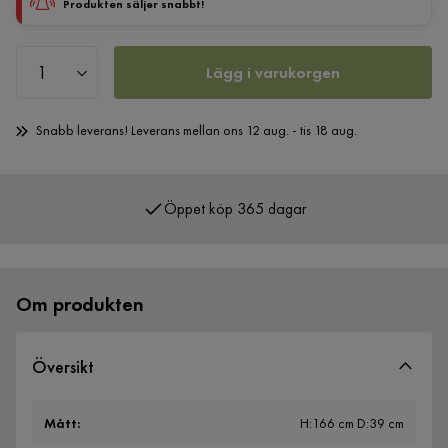
Produkten säljer snabbt!
Lägg i varukorgen
Snabb leverans! Leverans mellan ons 12 aug. - tis 18 aug.
Öppet köp 365 dagar
Över 400 000 nöjda kunder
Om produkten
Översikt
Mått
:
H:166 cm D:39 cm