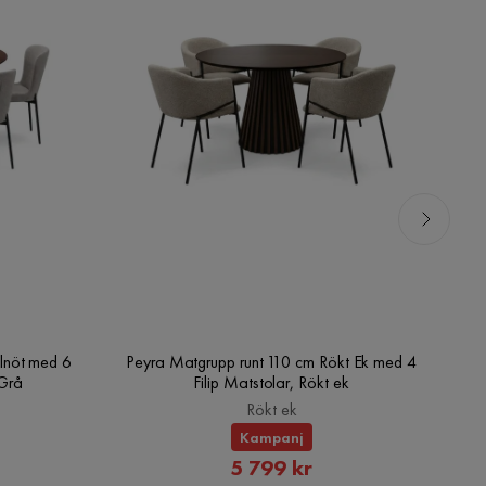
lnöt med 6
Peyra Matgrupp runt 110 cm Rökt Ek med 4
V
/Grå
Filip Matstolar, Rökt ek
Rökt ek
Kampanj
rat
Rabatterat
5 799 kr