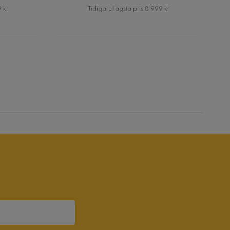
Pris
 kr
Tidigare lägsta pris 8 999 kr