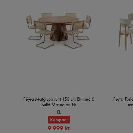
Sammet:
1. Endast handtvätt, använd kallt vatten och milt rengöri
2. Torka inte och stryk inte.
Peyra Matgrupp runt 150 cm Ek med 6
Peyra Förl
Build Matstolar, Ek
me
Ek
Kampanj
Rabatterat
9 999 kr