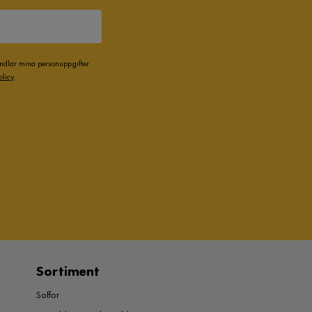
andlar mina personuppgifter
olicy
.
Sortiment
Soffor