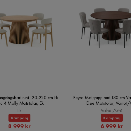
ngsmedel
ängningsbart runt 120-220 cm Ek
Peyra Matgrupp runt 130 cm Va
d 4 Molly Matstolar, Ek
Elsie Matstolar, Valnöt
Ek
Valnöt/Grå
Kampanj
Kampanj
Rabatterat
Rabatte
8 999 kr
6 999 kr