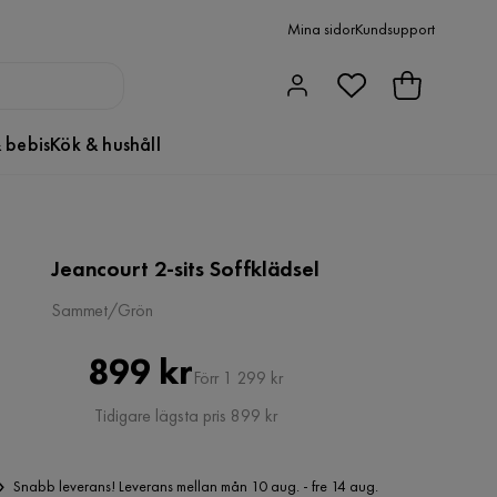
Mina sidor
Kundsupport
 bebis
Kök & hushåll
Jeancourt 2-sits Soffklädsel
Sammet/Grön
Pris
Original
899 kr
Förr 1 299 kr
Pris
Tidigare lägsta pris 899 kr
Snabb leverans! Leverans mellan mån 10 aug. - fre 14 aug.