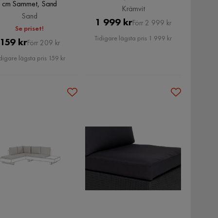
cm Sammet, Sand
Krämvit
Sand
Pris
Original
1 999 kr
Förr 2 999 kr
Se priset!
Pris
Tidigare lägsta pris 1 999 kr
Pris
Original
159 kr
Förr 209 kr
Pris
digare lägsta pris 159 kr