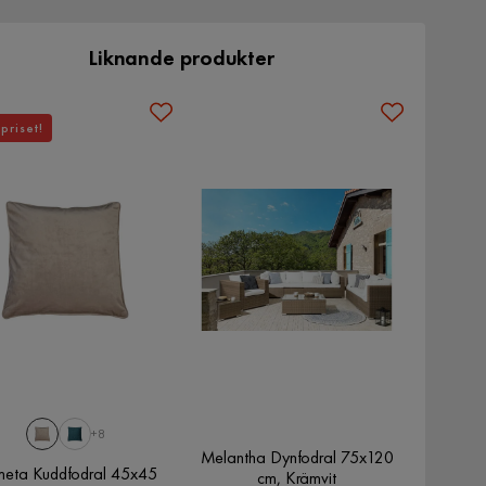
Liknande produkter
priset!
+8
Melantha Dynfodral 75x120
eta Kuddfodral 45x45
cm, Krämvit