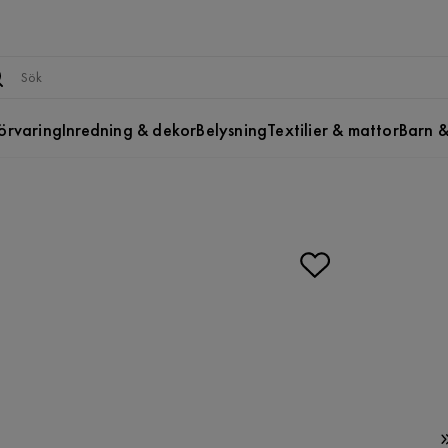
örvaring
Inredning & dekor
Belysning
Textilier & mattor
Barn &