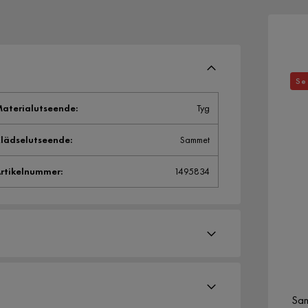
Se 
aterialutseende
:
Tyg
lädselutseende
:
Sammet
rtikelnummer
:
1495834
Sam