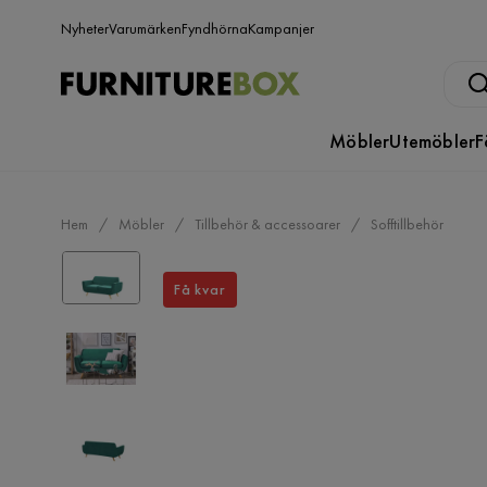
Nyheter
Varumärken
Fyndhörna
Kampanjer
Möbler
Utemöbler
F
Hem
Möbler
Tillbehör & accessoarer
Sofftillbehör
Få kvar