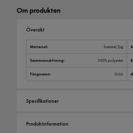
Om produkten
Översikt
Material
:
Sammet,Tyg
M
Sammansättning
:
100% polyester
K
Färgnamn
:
Grön
A
Specifikationer
Artikelnummer:
1495834
Produktinformation
Material