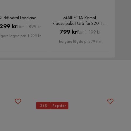
Kuddfodral Lanciano
MARIETTA Kompl,
klädselpaket Grå för 220-10-
Pris
Original
 299 kr
Förr 1 899 kr
148279
Pris
Original
799 kr
Förr 1 199 kr
Pris
igare lägsta pris 1 299 kr
Pris
Tidigare lägsta pris 799 kr
-36%
Populär