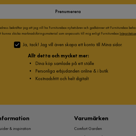
Prenumerera
adress bekräftar jag att jag vill ha Furniturebox nyhetsbrev och godkänner att Furniturebox beh
att kunna skicka marknadsföringsmaterial som anpassats till mig enligt Furniturebox
Integritetsp
Ja, tack! Jag vill även skapa ett konto till Mina sidor.
Allt detta och mycket mer:
•
Dina köp samlade på ett ställe
•
Personliga erbjudanden online & i butik
•
Kostnadsfritt och helt digitalt
nformation
Varumärken
ider & inspiration
Comfort Garden