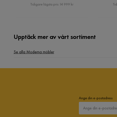
Pris
Tidigare lägsta pris 14 999 kr
Tid
Upptäck mer av vårt sortiment
Se alla Moderna möbler
Ange din e-postadress