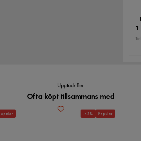
1
Tid
r, Delikata, mjuka fibrer, Högkvalitativa material,
tstyg kan se lite annorlunda ut när de utsätts för
Upptäck fler
t och ser mer tonad ut inomhus. På grund av den
Ofta köpt tillsammans med
s också variera vid handslag. För att jämna ut
ökas med en öppen handflata i en riktning, torkas
Populär
-42%
Populär