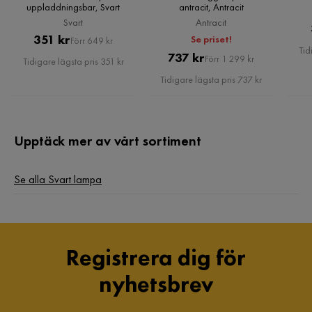
uppladdningsbar, Svart
antracit, Antracit
Sockel
SMD
Svart
Antracit
Pris
Original
351 kr
Se priset!
Förr 649 kr
Tid
Kvicksilver
Nej
Pris
Original
Pris
737 kr
Förr 1 299 kr
Tidigare lägsta pris 351 kr
Pris
Tidigare lägsta pris 737 kr
Serie
LED
Ja
Upptäck mer av vårt sortiment
Inomhusbruk
Ja
Ljusflöde (lumen)
260
Se alla Svart lampa
Livslängd (H)
30000 h
Energimärkning
Ja
Registrera dig för
nyhetsbrev