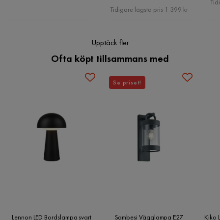
Tid
Pris
Tidigare lägsta pris 1 399 kr
Energieffektivitetsklass
A+
Lumen
260
Upptäck fler
Ofta köpt tillsammans med
Utomhusbruk
Nej
Effekt (W)
3 W
Se priset!
Stil
Tidlös
Färg bas
Svart
Bruk
Inomhus
Max Watt
3
Antal tändcykler
15000
Färg skärm
Svart
Lennon LED Bordslampa svart
Sambesi Vägglampa E27
Kiko 