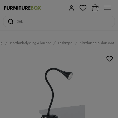
ng
Inomhusbelysning & lampor
Läslampa
Klämlampa & klämspot