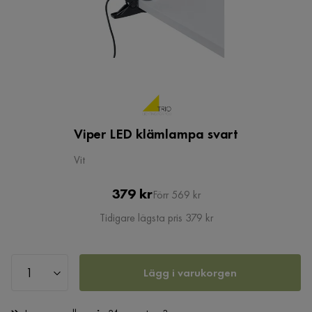
Viper LED klämlampa svart
Vit
Pris
Original
379 kr
Förr 569 kr
Pris
Tidigare lägsta pris 379 kr
Lägg i varukorgen