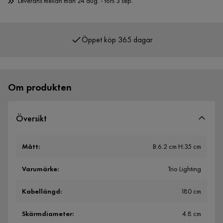
Leverans mellan mån 24 aug. - tors 3 sep.
Öppet köp 365 dagar
Över 400 000 nöjda kunder
Om produkten
Översikt
Mått
:
B:6.2 cm H:35 cm
Varumärke
:
Trio Lighting
Kabellängd
:
180 cm
Skärmdiameter
:
4.8 cm