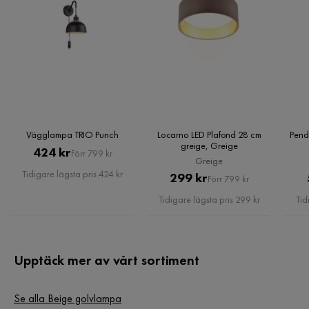
Skyddsklass: 2
Färgåtergivning (CRI): 80
Livslängd (timmar): 30000
Antal tänd-/släckcykler: 15000
Vägglampa TRIO Punch
Locarno LED Plafond 28 cm
Pend
greige, Greige
Pris
Original
424 kr
Förr 799 kr
Greige
Pris
Tidigare lägsta pris 424 kr
Pris
Original
299 kr
Förr 799 kr
Pris
Tidigare lägsta pris 299 kr
Tid
Upptäck mer av vårt sortiment
Se alla Beige golvlampa