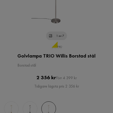
1 av 7
Golvlampa TRIO Willis Borstad stål
Borstad stål
Pris
Original
2 356 kr
Förr 4 399 kr
Pris
Tidigare lägsta pris 2 356 kr