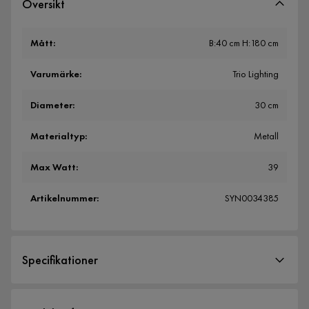
Översikt
Mått
:
B:40 cm H:180 cm
Varumärke
:
Trio Lighting
Diameter
:
30 cm
Materialtyp
:
Metall
Max Watt
:
39
Artikelnummer
:
SYN0034385
Specifikationer
Artikelnummer:
SYN0034385