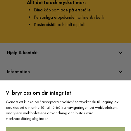
Allt detta och mycket mer:
•
Dina köp samlade på ett ställe
•
Personliga erbjudanden online & i butik
•
Kostnadsfritt och helt digitalt
Hjälp & kontakt
Information
Varumärken
Vi bryr oss om din integritet
Genom att klicka på "acceptera cookies" samtycker du till lagring av
cookies på din enhet för att förbättra navigeringen på webbplatsen,
Sortiment
analysera webbplatsens användning och bistå i våra
marknadsföringsåtgärder.