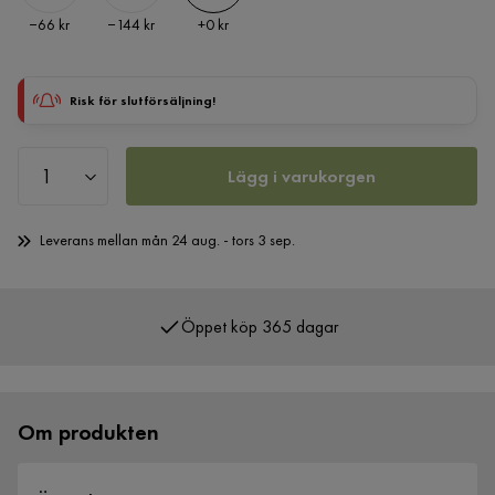
Pris
Pris
Pris
−66 kr
−144 kr
+
0 kr
Risk för slutförsäljning!
Lägg i varukorgen
Leverans mellan mån 24 aug. - tors 3 sep.
Öppet köp 365 dagar
Över 400 000 nöjda kunder
Om produkten