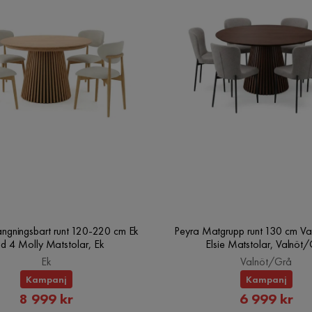
ängningsbart runt 120-220 cm Ek
Peyra Matgrupp runt 130 cm Va
d 4 Molly Matstolar, Ek
Elsie Matstolar, Valnöt
Ek
Valnöt/Grå
Kampanj
Kampanj
Rabatterat
Rabatte
8 999 kr
6 999 kr