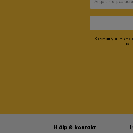
Genom att fylla i min mail
för 
Hjälp & kontakt
I