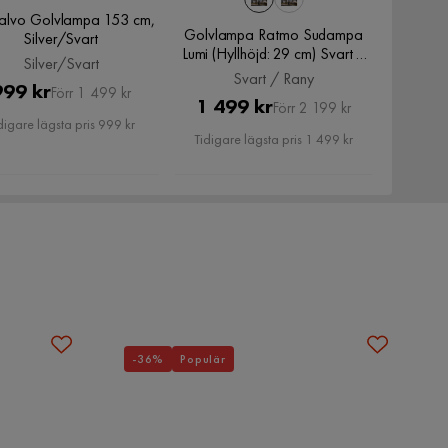
alvo Golvlampa 153 cm,
Golvlampa Ratmo Sudampa
Silver/Svart
Lumi (Hyllhöjd: 29 cm) Svart /
Silver/Svart
Rany, Svart / Rany
Svart / Rany
Pris
Original
999 kr
Förr 1 499 kr
Pris
Original
1 499 kr
Förr 2 199 kr
Pris
digare lägsta pris 999 kr
Pris
Tidigare lägsta pris 1 499 kr
-36%
Populär