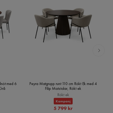
lnöt med 6
Peyra Matgrupp runt 110 cm Rökt Ek med 4
V
/Grå
Filip Matstolar, Rökt ek
Rökt ek
Kampanj
rat
Rabatterat
5 799 kr