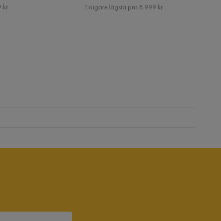
Pris
 kr
Tidigare lägsta pris 8 999 kr