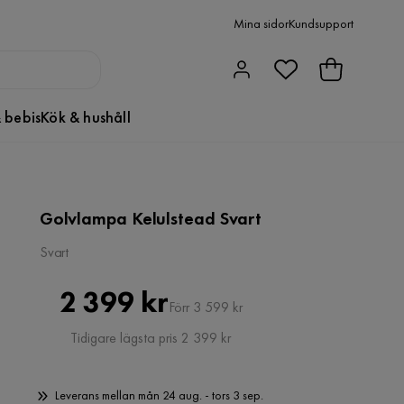
Mina sidor
Kundsupport
 bebis
Kök & hushåll
Golvlampa Kelulstead Svart
Svart
Pris
Original
2 399 kr
Förr 3 599 kr
Pris
Tidigare lägsta pris 2 399 kr
Leverans mellan mån 24 aug. - tors 3 sep.