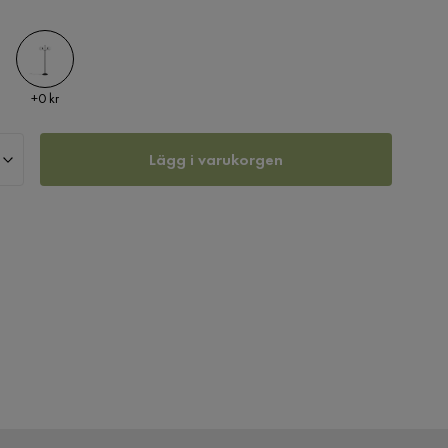
Pris
+
0 kr
Lägg i varukorgen