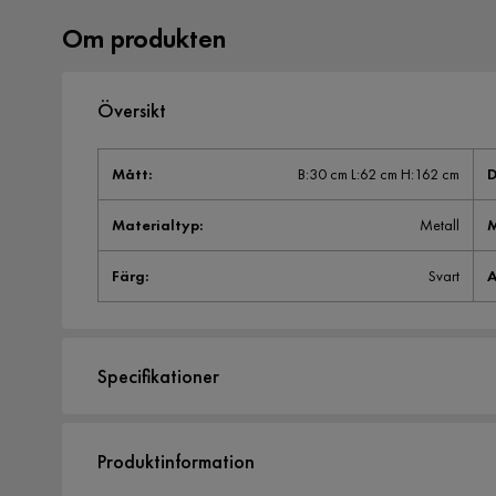
Om produkten
Översikt
Mått
:
B:30 cm L:62 cm H:162 cm
D
Materialtyp
:
Metall
Färg
:
Svart
A
Specifikationer
Artikelnummer:
SYN0037750
Produktinformation
Storlek