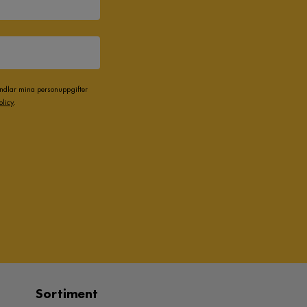
andlar mina personuppgifter
olicy
.
Sortiment