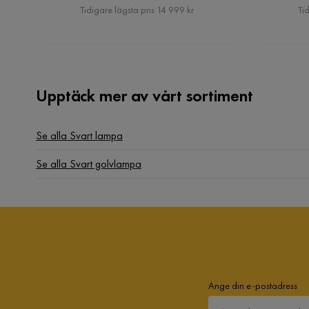
Pris
Tidigare lägsta pris 14 999 kr
Tid
Upptäck mer av vårt sortiment
Se alla Svart lampa
Se alla Svart golvlampa
Ange din e-postadress