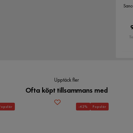
Sanc
Ti
Upptäck fler
Ofta köpt tillsammans med
Populär
-42%
Populär