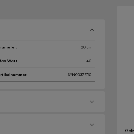
iameter
:
20 cm
Max Watt
:
40
rtikelnummer
:
SYN0037750
Golv