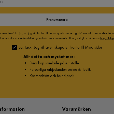
Prenumerera
adress bekräftar jag att jag vill ha Furniturebox nyhetsbrev och godkänner att Furniturebox beh
att kunna skicka marknadsföringsmaterial som anpassats till mig enligt Furniturebox
Integritetsp
Ja, tack! Jag vill även skapa ett konto till Mina sidor.
Allt detta och mycket mer:
•
Dina köp samlade på ett ställe
•
Personliga erbjudanden online & i butik
•
Kostnadsfritt och helt digitalt
nformation
Varumärken