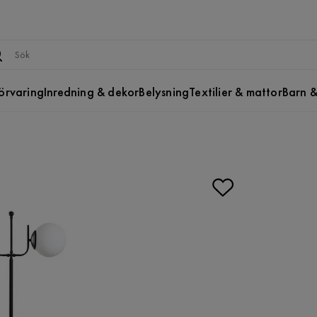
örvaring
Inredning & dekor
Belysning
Textilier & mattor
Barn &