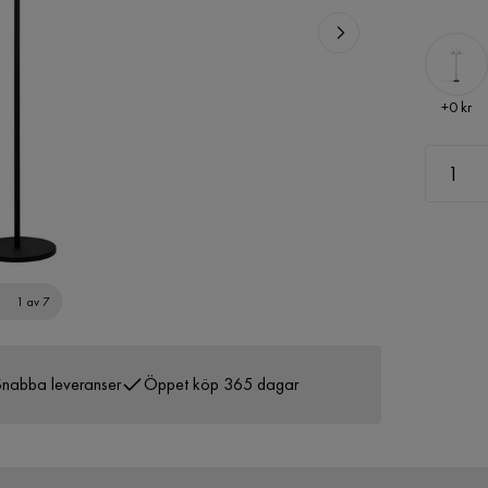
Pris
+
0 kr
1 av 7
nabba leveranser
Öppet köp 365 dagar