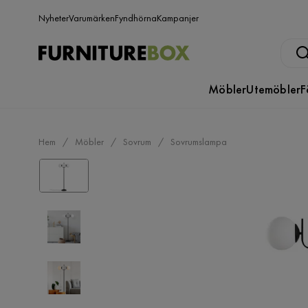
Nyheter
Varumärken
Fyndhörna
Kampanjer
Möbler
Utemöbler
F
Hem
Möbler
Sovrum
Sovrumslampa