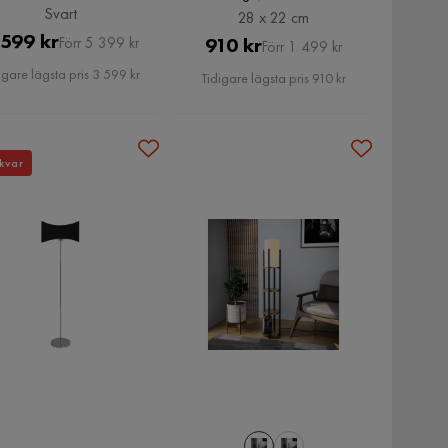
Svart
28 x 22 cm
Pris
Original
 599 kr
Pris
Original
910 kr
Förr 5 399 kr
Förr 1 499 kr
Pris
Pris
igare lägsta pris 3 599 kr
Tidigare lägsta pris 910 kr
kvar