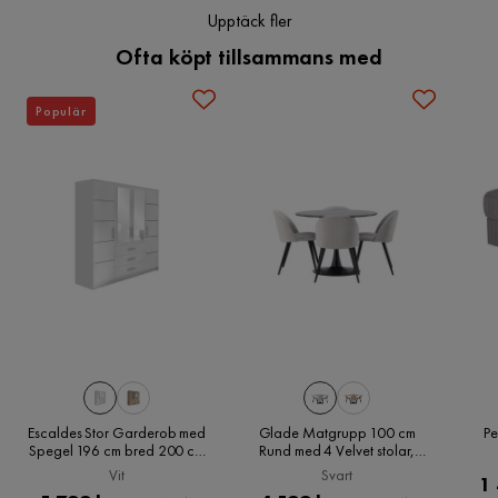
Stil
Modern
Upptäck fler
Ofta köpt tillsammans med
Sänggavel
Med sänggavel
Populär
Serie
Madrass
Ingår
Material bäddmadrass
Latex
Escaldes Stor Garderob med
Glade Matgrupp 100 cm
Pe
Spegel 196 cm bred 200 cm
Rund med 4 Velvet stolar,
hög, Vit
Svart
Vit
Svart
1