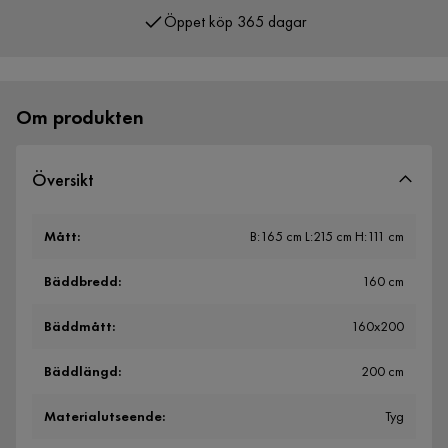
Över 400 000 nöjda kunder
Om produkten
Översikt
Mått
:
B:165 cm L:215 cm H:111 cm
Bäddbredd
:
160 cm
Bäddmått
:
160x200
Bäddlängd
:
200 cm
Materialutseende
:
Tyg