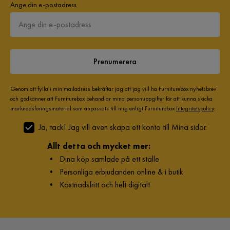
Ange din e-postadress
Prenumerera
Genom att fylla i min mailadress bekräftar jag att jag vill ha Furniturebox nyhetsbrev
och godkänner att Furniturebox behandlar mina personuppgifter för att kunna skicka
marknadsföringsmaterial som anpassats till mig enligt Furniturebox
Integritetspolicy
.
Ja, tack! Jag vill även skapa ett konto till Mina sidor.
Allt detta och mycket mer:
•
Dina köp samlade på ett ställe
•
Personliga erbjudanden online & i butik
•
Kostnadsfritt och helt digitalt