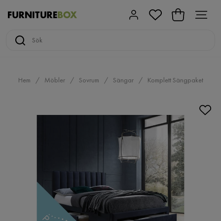
Hem
Möbler
Sovrum
Sängar
Komplett Sängpaket