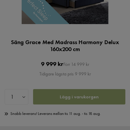
Säng Grace Med Madrass Harmony Delux
160x200 cm
Pris
Original
9 999 kr
Förr 14 999 kr
Pris
Tidigare lägsta pris 9 999 kr
Lägg i varukorgen
Snabb leverans! Leverans mellan tis 11 aug. - tis 18 aug.
Öppet köp 365 dagar