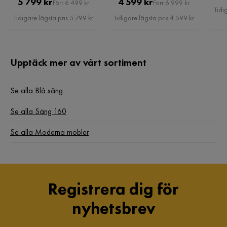
Pris
Original
Pris
Original
5 799 kr
4 599 kr
Förr 6 499 kr
Förr 6 999 kr
Tidi
Pris
Pris
Tidigare lägsta pris 5 799 kr
Tidigare lägsta pris 4 599 kr
Upptäck mer av vårt sortiment
Se alla Blå säng
Se alla Säng 160
Se alla Moderna möbler
Registrera dig för
nyhetsbrev