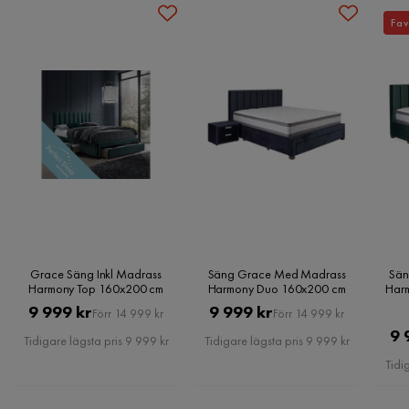
hem eller till utlämningsställe.
Kundservice
Längd
215 cm
Fav
Vill du förenkla din leverans ytterligare? Vi har flera
Material
tilläggstjänster som exempelvis kvällsleverans och inbärning
Kundservice
som du kan välja i kassan. Om inga tillvalstjänster visas, kan
Materialutseende
Tyg
vi tyvärr inte erbjuda dessa för ditt postnummer och valda
Materialtyp
Polyester,MDF
produkter.
Läs våra
Köpvillkor
för mer information.
Övrigt
Fasthetsgrad
Fast
Färg
Blå
Grace Säng Inkl Madrass
Säng Grace Med Madrass
Sän
Harmony Top 160x200 cm
Harmony Duo 160x200 cm
Har
Form
Rektangulär
Pris
Original
Pris
Original
9 999 kr
9 999 kr
Förr 14 999 kr
Förr 14 999 kr
Pris
Pris
9 
Färgnamn
Blå
Tidigare lägsta pris 9 999 kr
Tidigare lägsta pris 9 999 kr
Tidi
Fjädring resårbotten
Förvaring