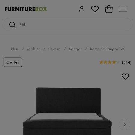
Hem
Möbler
Sovrum
Sängar
Komplett Sängpaket
Outlet
(
284
)