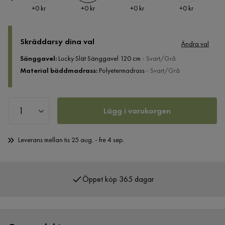
Pris
Pris
Pris
Pris
+
0 kr
+
0 kr
+
0 kr
+
0 kr
Skräddarsy dina val
Ändra val
Sänggavel
:
Lucky Slät Sänggavel 120 cm
- Svart/Grå
Material bäddmadrass
:
Polyetermadrass
- Svart/Grå
Lägg i varukorgen
Leverans mellan tis 25 aug. - fre 4 sep.
Öppet köp 365 dagar
Över 400 000 nöjda kunder