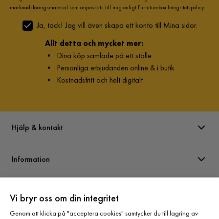
marknadsföringsmaterial som anpassats till mig enligt Furniturebox
Integritetspolicy
.
Ja, tack! Jag vill även skapa ett konto till Mina sidor.
Allt detta och mycket mer:
•
Dina köp samlade på ett ställe
•
Personliga erbjudanden online & i butik
•
Kostnadsfritt och helt digitalt
Hjälp & kontakt
Information
Varumärken
Vi bryr oss om din integritet
Genom att klicka på "acceptera cookies" samtycker du till lagring av