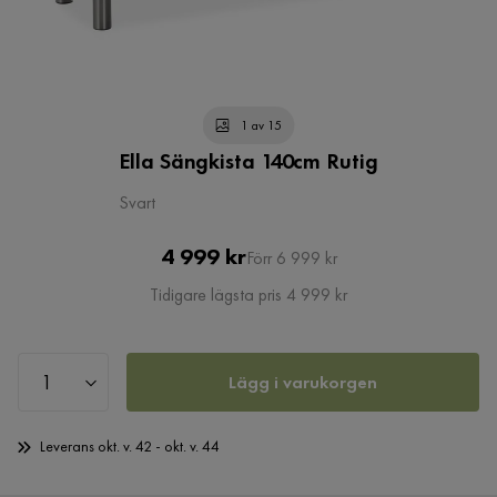
1 av 15
Ella Sängkista 140cm Rutig
Svart
Pris
Original
4 999 kr
Förr 6 999 kr
Pris
Tidigare lägsta pris 4 999 kr
Lägg i varukorgen
Leverans okt. v. 42 - okt. v. 44