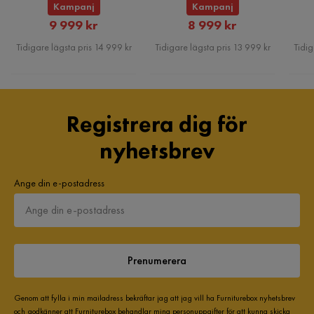
Kampanj
Kampanj
Rabatterat
Rabatterat
9 999 kr
8 999 kr
Pris
Pris
Tidigare lägsta pris 14 999 kr
Tidigare lägsta pris 13 999 kr
Tidig
Registrera dig för
nyhetsbrev
Ange din e-postadress
Prenumerera
Genom att fylla i min mailadress bekräftar jag att jag vill ha Furniturebox nyhetsbrev
och godkänner att Furniturebox behandlar mina personuppgifter för att kunna skicka