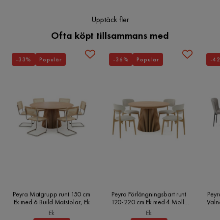
Upptäck fler
Ofta köpt tillsammans med
-33%
Populär
-36%
Populär
-4
Peyra Matgrupp runt 150 cm
Peyra Förlängningsbart runt
Peyr
Ek med 6 Build Matstolar, Ek
120-220 cm Ek med 4 Molly
Valn
Matstolar, Ek
Ek
Ek