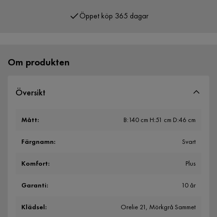
Öppet köp 365 dagar
Över 400 000 nöjda kunder
Om produkten
Översikt
Mått
:
B:140 cm H:51 cm D:46 cm
Färgnamn
:
Svart
Komfort
:
Plus
Garanti
:
10 år
Klädsel
:
Orelie 21, Mörkgrå Sammet