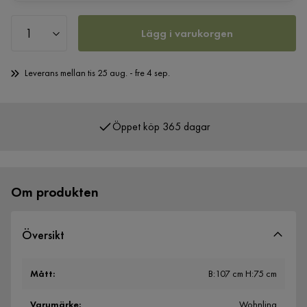
Lägg i varukorgen
Leverans mellan tis 25 aug. - fre 4 sep.
Öppet köp 365 dagar
Över 400 000 nöjda kunder
Om produkten
Översikt
Mått
:
B:107 cm H:75 cm
Varumärke
:
Wohnling