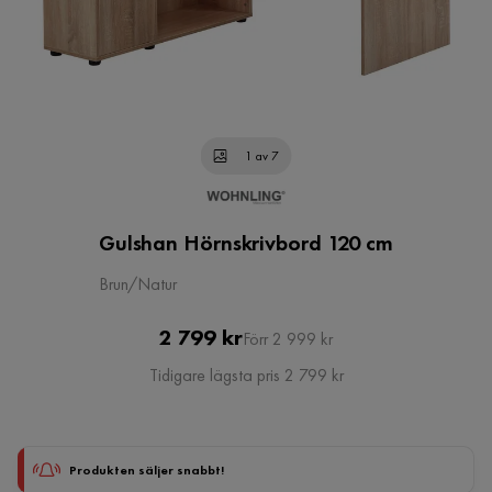
1 av 7
Gulshan Hörnskrivbord 120 cm
Brun/Natur
Pris
Original
2 799 kr
Förr 2 999 kr
Pris
Tidigare lägsta pris 2 799 kr
Produkten säljer snabbt!