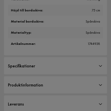
Höjd till bordsskiva
:
75 cm
Material bordsskiva
:
Spånskiva
Materialtyp
:
Spånskiva
Artikelnummer
:
1744938
Specifikationer
Artikelnummer:
1744938
Produktinformation
Storlek
Gulshan Hörnskrivbord 120 cm - Ett funktionellt och stilfullt
Höjd
75 cm
skrivbord för ditt kontor
Leverans
Höjd till bordsskiva
75 cm