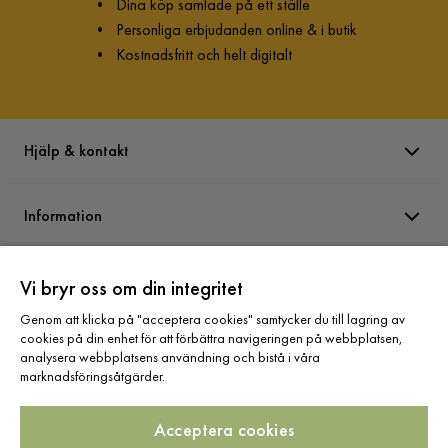
•
Dina köp samlade på ett ställe
•
Personliga erbjudanden online & i butik
•
Kostnadsfritt och helt digitalt
Hjälp & kontakt
Information
Varumärken
Vi bryr oss om din integritet
Genom att klicka på "acceptera cookies" samtycker du till lagring av
cookies på din enhet för att förbättra navigeringen på webbplatsen,
Sortiment
analysera webbplatsens användning och bistå i våra
marknadsföringsåtgärder.
Acceptera cookies