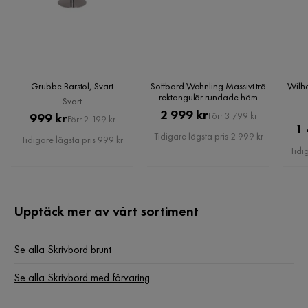
Färg ben
Natur
Montering krävs
Ja
Vikt
41 kg
Grubbe Barstol, Svart
Soffbord Wohnling Massivt trä
Wilh
Färg
Brun,Natur
rektangulär rundade hörn
Svart
lantligt
Pris
Original
2 999 kr
Pris
Original
999 kr
Förr 3 799 kr
Förr 2 199 kr
Serie
Gulshan
1 
Pris
Pris
Tidigare lägsta pris 2 999 kr
Tidigare lägsta pris 999 kr
Tidi
Klaff
Ingår ej
Upptäck mer av vårt sortiment
Se alla Skrivbord brunt
Se alla Skrivbord med förvaring