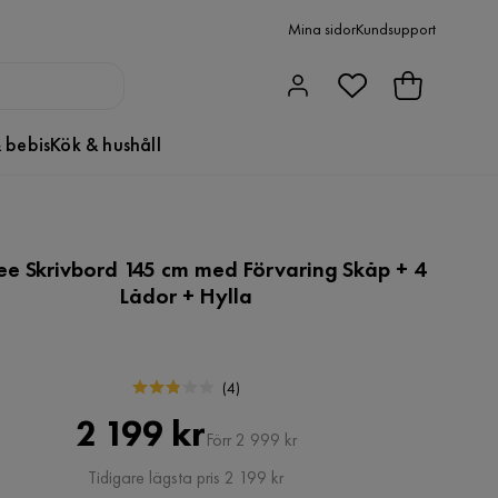
Mina sidor
Kundsupport
 bebis
Kök & hushåll
e Skrivbord 145 cm med Förvaring Skåp + 4
Lådor + Hylla
(
4
)
Pris
Original
2 199 kr
Förr 2 999 kr
Pris
Tidigare lägsta pris 2 199 kr