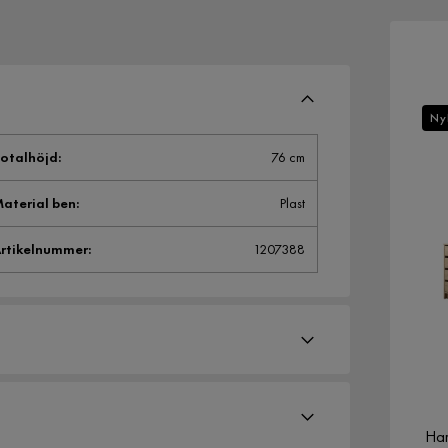
Ny
otalhöjd
:
76 cm
aterial ben
:
Plast
rtikelnummer
:
1207388
Har