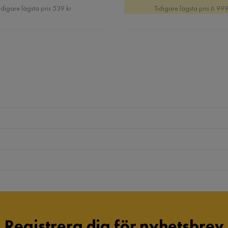
Pris
Pris
Pris
idigare lägsta pris 539 kr
Tidigare lägsta pris 6 999
Registrera dig för nyhetsbrev