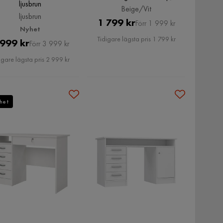
ljusbrun
Beige/Vit
Beige/Vit
ljusbrun
Pris
Original
1 799 kr
Förr 1 999 kr
Nyhet
Pris
Tidigare lägsta pris 1 799 kr
Pris
Original
 999 kr
Förr 3 999 kr
Pris
igare lägsta pris 2 999 kr
het