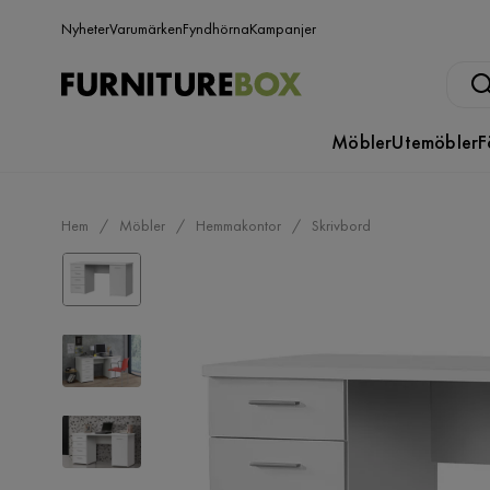
Nyheter
Varumärken
Fyndhörna
Kampanjer
Möbler
Utemöbler
F
Hem
Möbler
Hemmakontor
Skrivbord