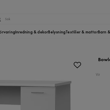
örvaring
Inredning & dekor
Belysning
Textilier & mattor
Barn &
Bowle
Vit