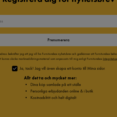
Prenumerera
adress bekräftar jag att jag vill ha Furniturebox nyhetsbrev och godkänner att Furniturebox beh
att kunna skicka marknadsföringsmaterial som anpassats till mig enligt Furniturebox
Integritetsp
Ja, tack! Jag vill även skapa ett konto till Mina sidor.
Allt detta och mycket mer:
•
Dina köp samlade på ett ställe
•
Personliga erbjudanden online & i butik
•
Kostnadsfritt och helt digitalt