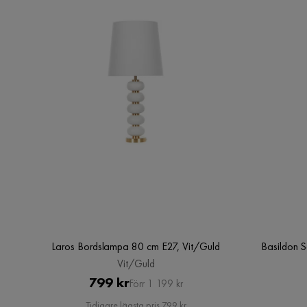
Serie
Bowlee
Laros Bordslampa 80 cm E27, Vit/Guld
Basildon 
Vit/Guld
Pris
Original
799 kr
Förr 1 199 kr
Pris
Tidigare lägsta pris 799 kr