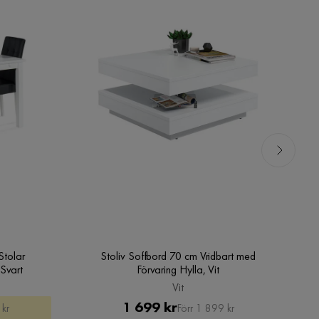
Stolar
Stoliv Soffbord 70 cm Vridbart med
 Svart
Förvaring Hylla, Vit
Vit
rat
Pris
Original
1 699 kr
 kr
Förr 1 899 kr