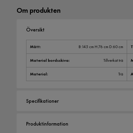
Om produkten
Översikt
Mått
:
B:145 cm H:76 cm D:60 cm
T
Material bordsskiva
:
Tillverkat trä
M
Material
:
Trä
A
Specifikationer
Artikelnummer:
1207388
Produktinformation
Storlek