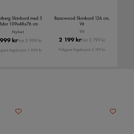
ntberg Skrivbord med 5
Baacwood Skrivbord 126 cm,
lådor 109x48x76 cm
Vit
Vit
Nyhet
Pris
Original
2 199 kr
Pris
Original
 999 kr
Förr 2 799 kr
Förr 2 999 kr
Pris
Pris
Tidigare lägsta pris 2 199 kr
igare lägsta pris 1 999 kr