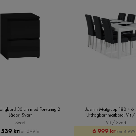
Verified by Trustvoice
Sängbord 30 cm med Förvaring 2
Jasmin Matgrupp 180 + 6 
Lådor, Svart
Utdragbart matbord, Vit /
Svart
Vit / Svart
Pris
Original
Rabatte
Original
539 kr
6 999 kr
Förr 599 kr
Förr 8 999