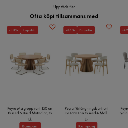
Armstödshöjd:
Upptäck fler
Serie
Djup:
Ofta köpt tillsammans med
Sätes höjd:
Bredd:
-33%
Populär
-36%
Populär
-4
Höjd:
Sittyta:
Vikt:
Viktkapacitet:
Erbjudandet inkluderar:
Nyckelfunktioner:
Peyra Matgrupp runt 150 cm
Peyra Förlängningsbart runt
Peyr
Ek med 6 Build Matstolar, Ek
120-220 cm Ek med 4 Molly
Valn
Monteringsinformation:
Matstolar, Ek
Ek
Ek
Kampanj
Kampanj
Ytterligare information: