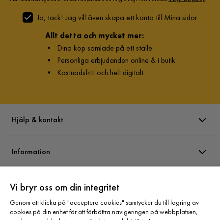
Ja, tack! Jag vill även skapa ett konto till Mina sidor.
Allt detta och mycket mer:
•
Dina köp samlade på ett ställe
•
Personliga erbjudanden online & i butik
•
Kostnadsfritt och helt digitalt
Hjälp & kontakt
Information
Varumärken
Vi bryr oss om din integritet
Genom att klicka på "acceptera cookies" samtycker du till lagring av
cookies på din enhet för att förbättra navigeringen på webbplatsen,
Sortiment