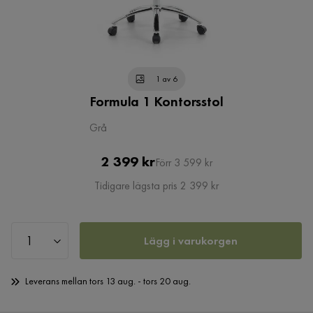
1 av 6
Formula 1 Kontorsstol
Grå
Pris
Original
2 399 kr
Förr 3 599 kr
Pris
Tidigare lägsta pris 2 399 kr
Lägg i varukorgen
Leverans mellan tors 13 aug. - tors 20 aug.