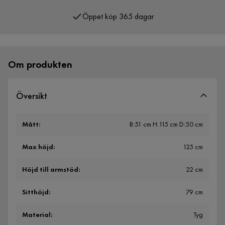
Öppet köp 365 dagar
Över 400 000 nöjda kunder
Om produkten
Översikt
Mått
:
B:51 cm H:115 cm D:50 cm
Max höjd
:
125 cm
Höjd till armstöd
:
22 cm
Sitthöjd
:
79 cm
Material
:
Tyg