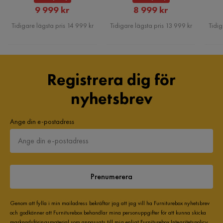
Rabatterat
Rabatterat
9 999 kr
8 999 kr
Pris
Pris
Tidigare lägsta pris 14 999 kr
Tidigare lägsta pris 13 999 kr
Tidig
Registrera dig för
Underhållstips:
nyhetsbrev
Polyester:
Ange din e-postadress
Syntetiskt material:
Prenumerera
Genom att fylla i min mailadress bekräftar jag att jag vill ha Furniturebox nyhetsbrev
och godkänner att Furniturebox behandlar mina personuppgifter för att kunna skicka
marknadsföringsmaterial som anpassats till mig enligt Furniturebox
Integritetspolicy
.