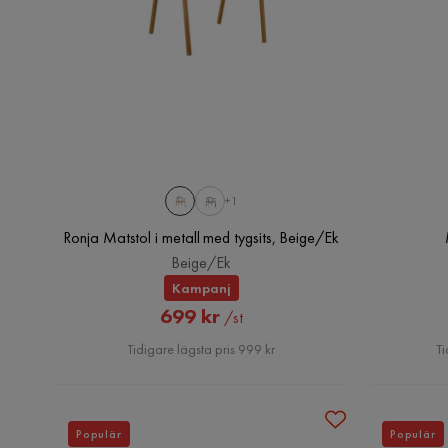
+1
Ronja Matstol i metall med tygsits, Beige/Ek
Beige/Ek
Kampanj
Rabatterat
699 kr
/st
Pris
Tidigare lägsta pris 999 kr
Ti
Populär
Populär