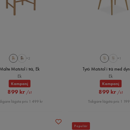
+2
+1
Malte Matstol i trä, Ek
Tyrö Matstol i trä med dyn
Ek
Ek
Kampanj
Kampanj
Rabatterat
Rabatter
899 kr
899 kr
/st
/st
Pris
Pris
digare lägsta pris 1 499 kr
Tidigare lägsta pris 1 199
Populär