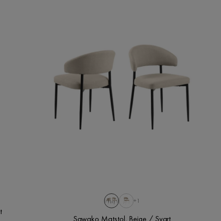
+1
t
Sawako Matstol, Beige / Svart