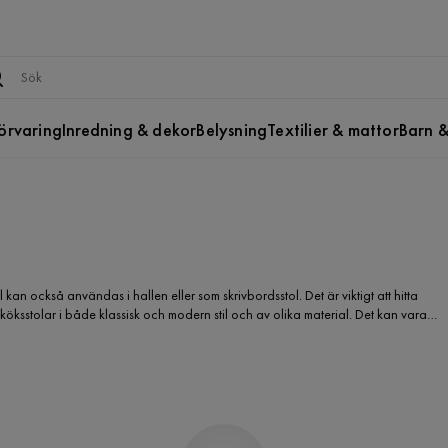
örvaring
Inredning & dekor
Belysning
Textilier & mattor
Barn &
 kan också användas i hallen eller som skrivbordsstol. Det är viktigt att hitta
köksstolar i både klassisk och modern stil och av olika material. Det kan vara
na. Nu kan du passa på att skaffa billiga matstolar online. Du kan välja i lugn och
t bland ett stort och mångsidigt utbud.