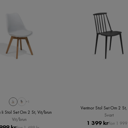
+1
Ventnor Stol Set Om 2 St,
Ii Stol Set Om 2 St, Vit/brun
Svart
Vit/brun
Pris
Original
1 399 kr
Förr 1 999 
Pris
Original
999 kr
Förr 1 499 kr