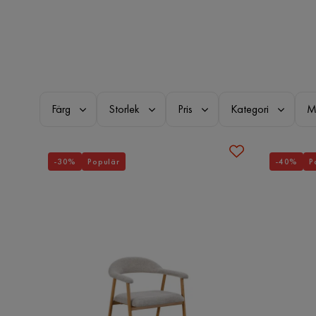
Färg
Storlek
Pris
Kategori
M
-30%
Populär
-40%
P