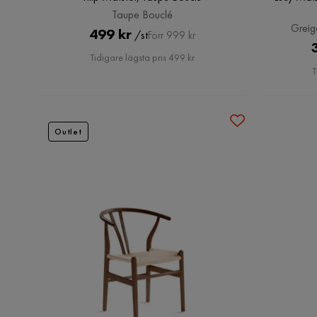
Taupe Bouclé
Greig
Pris
Original
499 kr
/st
Förr 999 kr
Pris
Tidigare lägsta pris 499 kr
T
Outlet