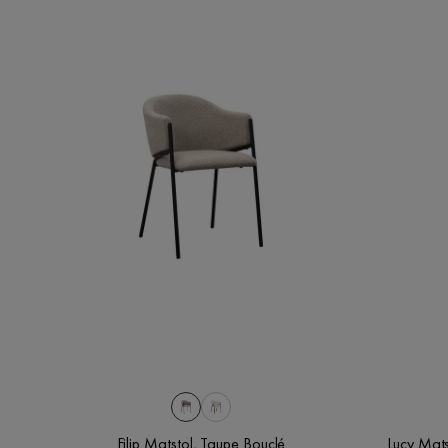
Filip Matstol, Taupe Bouclé
Lucy Mats