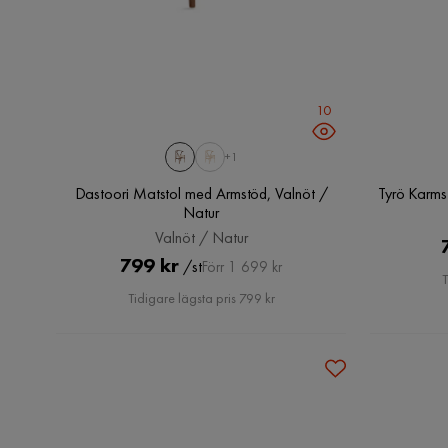
10
+1
Dastoori Matstol med Armstöd, Valnöt /
Tyrö Karmst
Natur
Valnöt / Natur
Pris
Original
799 kr
/st
Förr 1 699 kr
T
Pris
Tidigare lägsta pris 799 kr