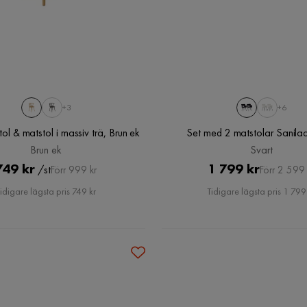
+3
+6
ol & matstol i massiv trä, Brun ek
Set med 2 matstolar Sanilac
Brun ek
Svart
Pris
Original
Pris
Original
749 kr
1 799 kr
/st
Förr 999 kr
Förr 2 599 
Pris
Pris
idigare lägsta pris 749 kr
Tidigare lägsta pris 1 799