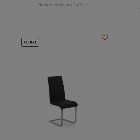
Pris
Tidigare lägsta pris 2 499 kr
T
Outlet