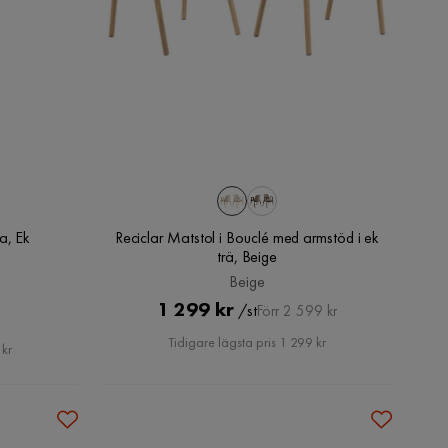
a, Ek
Reciclar Matstol i Bouclé med armstöd i ek
trä, Beige
Beige
Pris
Original
1 299 kr
/st
Förr 2 599 kr
at
Pris
Tidigare lägsta pris 1 299 kr
 kr