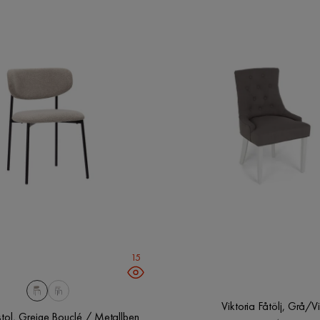
15
Viktoria Fåtölj, Grå/Vi
tol, Greige Bouclé / Metallben