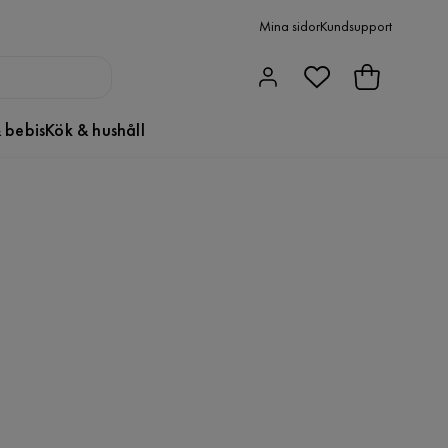
Mina sidor
Kundsupport
 bebis
Kök & hushåll