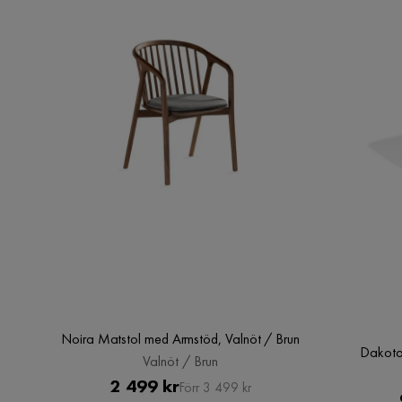
Noira Matstol med Armstöd, Valnöt / Brun
Dakota 
Valnöt / Brun
Pris
Original
2 499 kr
Förr 3 499 kr