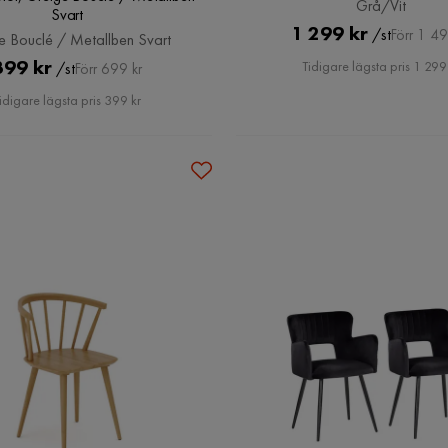
Grå/Vit
Svart
Pris
Original
1 299 kr
/st
Förr 1 49
e Bouclé / Metallben Svart
Pris
Pris
Original
399 kr
Tidigare lägsta pris 1 299
/st
Förr 699 kr
Pris
idigare lägsta pris 399 kr