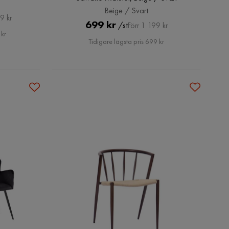
Beige / Svart
9 kr
Pris
Original
699 kr
/st
Förr 1 199 kr
 kr
Pris
Tidigare lägsta pris 699 kr