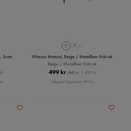
+1
, Svart
Winston Matstol, Beige / Metallben Rökt ek
Beige / Metallben Rökt ek
Pris
Original
499 kr
/st
kr
Förr 1 499 kr
Pris
 kr
Tidigare lägsta pris 499 kr