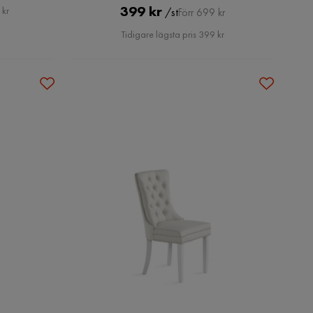
Pris
Original
399 kr
 kr
/st
Förr 699 kr
Pris
Tidigare lägsta pris 399 kr