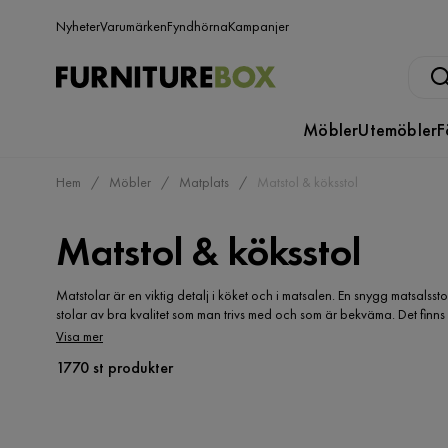
Nyheter
Varumärken
Fyndhörna
Kampanjer
Möbler
Utemöbler
F
Hem
Möbler
Matplats
Matstol & köksstol
Matstol & köksstol
Matstolar är en viktig detalj i köket och i matsalen. En snygg matsalsstol
stolar av bra kvalitet som man trivs med och som är bekväma. Det finns 
svårt att hitta favoritstolarna och tungt att springa runt i möbelaffärer
Visa mer
ro hemifrån och köpa de stolar du önskar behändigt och tryggt på näte
1770 st produkter