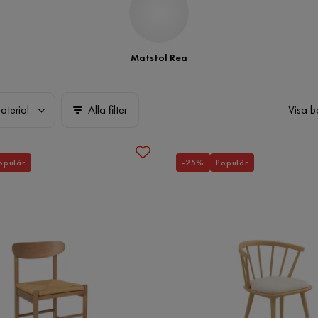
Matstol Rea
aterial
Alla filter
Visa b
opulär
-25%
Populär