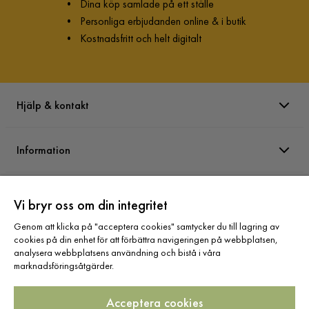
•
Dina köp samlade på ett ställe
Visa fler recensioner
•
Personliga erbjudanden online & i butik
•
Kostnadsfritt och helt digitalt
Verified by Trustvoice
Hjälp & kontakt
Information
Varumärken
Vi bryr oss om din integritet
Genom att klicka på "acceptera cookies" samtycker du till lagring av
Sortiment
cookies på din enhet för att förbättra navigeringen på webbplatsen,
analysera webbplatsens användning och bistå i våra
marknadsföringsåtgärder.
Acceptera cookies