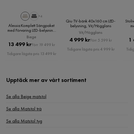
Snygg snygg snygg
4 år sedan
+4
Qiu TV-bänk 40x160 cm LED-
Stoli
Alessia Komplett Sängpaket
belysning, Vit/Högglans
me
Bente
B
med Förvaring LED-belysning
Vit/Högglans
160x200 cm, Biege
Biege
Pris
Original
4 999 kr
1 
Förr 5 599 kr
Pris
Original
13 499 kr
Förr 19 499 kr
Mycket nöjd
Pris
Tidigare lägsta pris 4 999 kr
Tidi
Pris
Tidigare lägsta pris 13 499 kr
Översatt från norska
•
Visa original
1 år sedan
Upptäck mer av vårt sortiment
Christiane H
CH
Se alla Beige matstol
Mycket bra kvalitet och lätt att sätta ihop
Se alla Matstol trä
Översatt från norska
•
Visa original
4 år sedan
Se alla Matstol tyg
Linda L