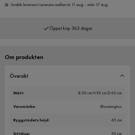
Snabb leverans! Leverans mellan tis 11 aug. - mån 17 aug.
Öppet köp 365 dagar
Över 400 000 nöjda kunder
Om produkten
Översikt
Mått
:
B:50 cm H:95 cm D:60 cm
Varumärke
:
Bloomington
Ryggstödets höjd
:
45 cm
Sittdjup
:
50 cm