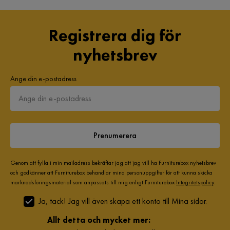
LL
Registrera dig för
Mycket nöjd med stolen
nyhetsbrev
Översatt från norska
•
Visa original
4 år sedan
Ange din e-postadress
Muhammad
M
Bra kvalitetsprodukt.
Prenumerera
Översatt från norska
•
Visa original
5 år sedan
Genom att fylla i min mailadress bekräftar jag att jag vill ha Furniturebox nyhetsbrev
och godkänner att Furniturebox behandlar mina personuppgifter för att kunna skicka
Martin K
marknadsföringsmaterial som anpassats till mig enligt Furniturebox
Integritetspolicy
.
MK
Ja, tack! Jag vill även skapa ett konto till Mina sidor.
4 månader sedan
Allt detta och mycket mer: