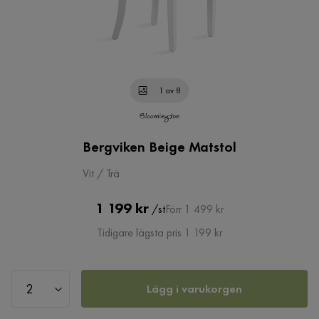
1 av 8
Bergviken Beige Matstol
Vit / Trä
Pris
Original
1 199 kr
/st
Förr 1 499 kr
Pris
Tidigare lägsta pris 1 199 kr
Lägg i varukorgen