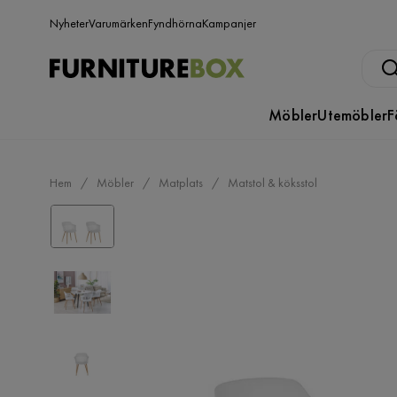
Nyheter
Varumärken
Fyndhörna
Kampanjer
Möbler
Utemöbler
F
Hem
Möbler
Matplats
Matstol & köksstol