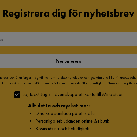
Registrera dig för nyhetsbrev
Prenumerera
adress bekräftar jag att jag vill ha Furniturebox nyhetsbrev och godkänner att Furniturebox beh
att kunna skicka marknadsföringsmaterial som anpassats till mig enligt Furniturebox
Integritetsp
Ja, tack! Jag vill även skapa ett konto till Mina sidor.
Allt detta och mycket mer:
•
Dina köp samlade på ett ställe
•
Personliga erbjudanden online & i butik
•
Kostnadsfritt och helt digitalt