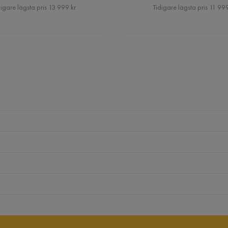
Pris
Pris
igare lägsta pris 13 999 kr
Tidigare lägsta pris 11 999