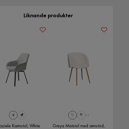
Liknande produkter
+1
aziele Karmstol, White
Greya Matstol med armstöd,