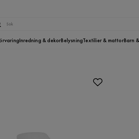
örvaring
Inredning & dekor
Belysning
Textilier & mattor
Barn &