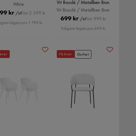
Vit Bouclé / Metallben Brun
White
Vit Bouclé / Metallben Brun
Pris
Original
99 kr
/st
Förr 2 599 kr
Pris
Original
699 kr
/st
Förr 999 kr
Pris
igare lägsta pris 1 799 kr
Pris
Tidigare lägsta pris 699 kr
kvar
Få kvar
Outlet