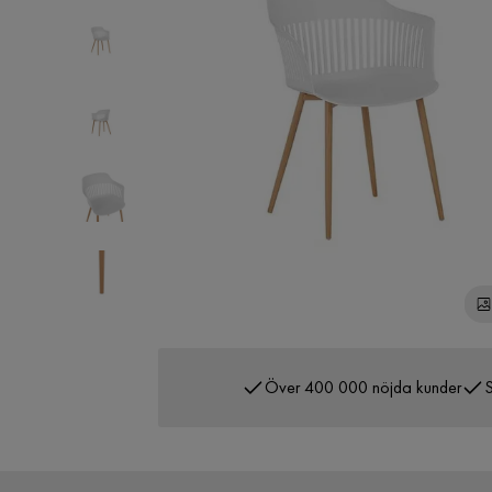
Över 400 000 nöjda kunder
S