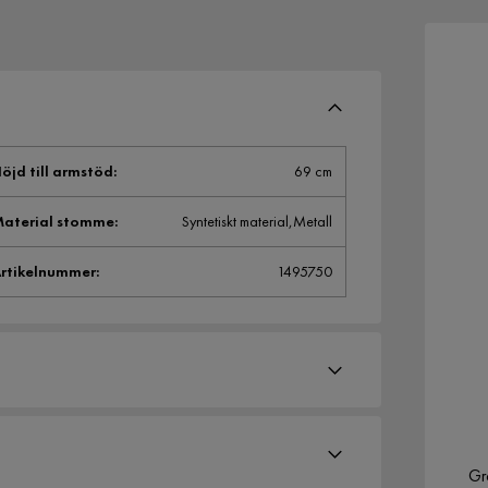
öjd till armstöd
:
69 cm
aterial stomme
:
Syntetiskt material,Metall
rtikelnummer
:
1495750
Gr