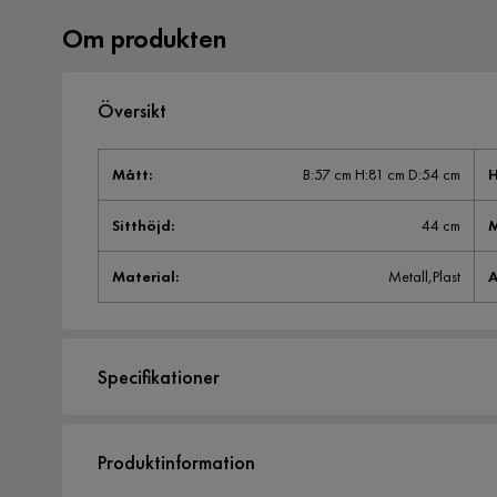
Om produkten
Översikt
Mått
:
B:57 cm H:81 cm D:54 cm
H
Sitthöjd
:
44 cm
M
Material
:
Metall,Plast
A
Specifikationer
Artikelnummer:
1495750
Produktinformation
Storlek