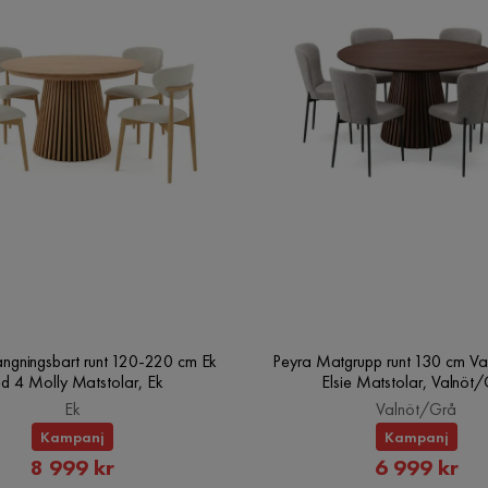
5 min.
t i konstruktionen och säkerhet vid användning,
ats korrekt 2 veckor efter installation. Det
entligt åtdragna en gång var tredje månad.
torka efteråt.
torka torrt efteråt
ängningsbart runt 120-220 cm Ek
Peyra Matgrupp runt 130 cm Va
d 4 Molly Matstolar, Ek
Elsie Matstolar, Valnöt
Ek
Valnöt/Grå
Kampanj
Kampanj
Rabatterat
Rabatte
8 999 kr
6 999 kr