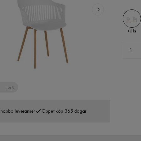
Pris
+
0 kr
1 av 8
nabba leveranser
Öppet köp 365 dagar