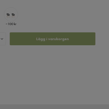
Pris
−100 kr
Lägg i varukorgen