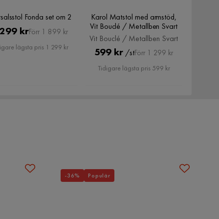
salsstol Fonda set om 2
Karol Matstol med armstöd,
Vit Bouclé / Metallben Svart
Pris
Original
 299 kr
Förr 1 899 kr
Vit Bouclé / Metallben Svart
Pris
igare lägsta pris 1 299 kr
Pris
Original
599 kr
/st
Förr 1 299 kr
Pris
Tidigare lägsta pris 599 kr
-36%
Populär