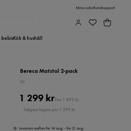
Mina sidor
Kundsupport
 bebis
Kök & hushåll
Bereca Matstol 2-pack
Vit
Pris
Original
1 299 kr
Förr 1 899 kr
Pris
Tidigare lägsta pris 1 299 kr
Leverans mellan fre 14 aug. - fre 21 aug.