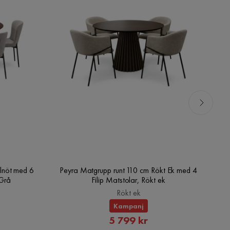
lnöt med 6
Peyra Matgrupp runt 110 cm Rökt Ek med 4
V
/Grå
Filip Matstolar, Rökt ek
Rökt ek
Kampanj
rat
Rabatterat
5 799 kr