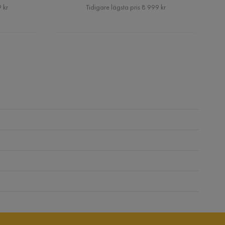
Pris
 kr
Tidigare lägsta pris 8 999 kr