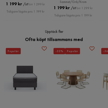
Sammet/Grå/Krom
Pris
Original
1 199 kr
/st
Förr 1 299 kr
Pris
Original
1 199 kr
/st
Förr 1 299 kr
Maxvikt
110 Kg
Pris
Tidigare lägsta pris 1 199 kr
Pris
Tidigare lägsta pris 1 199 kr
Färg ben
Svart
Vikt
5 kg
Upptäck fler
Ofta köpt tillsammans med
Färg
Grå
Populär
-33%
Populär
-3
Serie
Axarnes