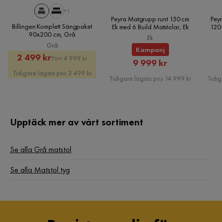
+1
Peyra Matgrupp runt 150 cm
Peyr
Billingen Komplett Sängpaket
Ek med 6 Build Matstolar, Ek
120
90x200 cm, Grå
Ek
Grå
Kampanj
Rabatterat
Original
2 499 kr
Förr 4 999 kr
Rabatterat
9 999 kr
Pris
Pris
Tidigare lägsta pris 2 499 kr
Pris
Tidigare lägsta pris 14 999 kr
Tidig
Upptäck mer av vårt sortiment
Se alla Grå matstol
Se alla Matstol tyg