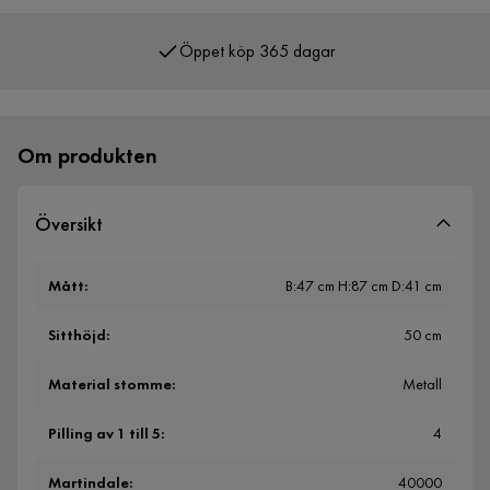
Öppet köp 365 dagar
Över 400 000 nöjda kunder
Om produkten
Översikt
Mått
:
B:47 cm H:87 cm D:41 cm
Sitthöjd
:
50 cm
Material stomme
:
Metall
Pilling av 1 till 5
:
4
Martindale
:
40000