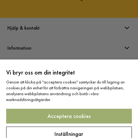
Hjälp & kontakt
Information
Varumärken
Vi bryr oss om din integritet
Genom att klicka på "acceptera cookies" samtycker du till lagring av
Sortiment
cookies på din enhet för att förbättra navigeringen på webbplatsen,
analysera webbplatsens användning och bistå i våra
marknadsföringsåtgärder.
Acceptera cookies
Följ oss
Inställningar