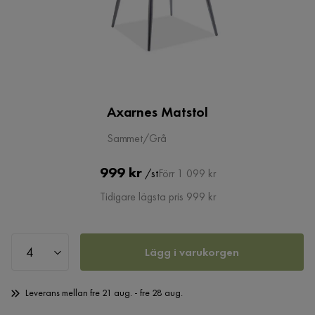
Axarnes Matstol
Sammet/Grå
Pris
Original
999 kr
/st
Förr 1 099 kr
Pris
Tidigare lägsta pris 999 kr
Lägg i varukorgen
Leverans mellan fre 21 aug. - fre 28 aug.