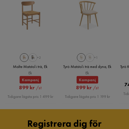
Richeto Matbord Rökt Ek 210 cm
Storlek
Höjd
76 cm
Bordsskivans tjocklek
1.8 cm
+2
+1
Bredd
100 cm
Malte Matstol i trä, Ek
Tyrö Matstol i trä med dyna, Ek
Tyrö 
Ek
Ek
Längd
210 cm
Kampanj
Kampanj
7
Rabatterat
Rabatterat
899 kr
899 kr
/st
/st
Storlek
100x210x76
Tid
Pris
Pris
Tidigare lägsta pris 1 499 kr
Tidigare lägsta pris 1 199 kr
Antal
Antal sittplatser
8
Registrera dig för