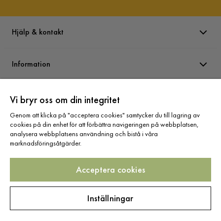
Design
Stilrent matbord i rökt ek-utseende.
Montering krävs
Ja
Hjälp & kontakt
Vikt
48.42 kg
Information
Skötselråd
Torka av med en fuktig trasa.
Färg
Brun
Varumärken
Vi bryr oss om din integritet
Genom att klicka på "acceptera cookies" samtycker du till lagring av
Form
Rektangulär
cookies på din enhet för att förbättra navigeringen på webbplatsen,
Sortiment
analysera webbplatsens användning och bistå i våra
Iläggsskiva ingår
Nej
marknadsföringsåtgärder.
Serie
Richeto
Acceptera cookies
Följ oss
Nibe Matstol
Inställningar
Storlek
Copyright © 2025 Home Furnishing Nordic AB