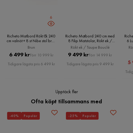
Läs våra
Köpvillkor
för mer information.
Ge ditt kök eller matsal en uppgradering med Richeto
Montering krävs
Ja
Matbord. Det är en perfekt kombination av stil och
6
funktionalitet.
Brand
Bark
Elegant och stilrent design
Skötselråd
Kan enkelt rengöras med en fuktig trasa.
Richeto Matbord Rökt Ek 240
Richeto Matbord 240 cm med
Rich
cm valnöt + 8 st Nibe stol brun
8 Filip Matstolar, Rökt ek /
6 L
Tillverkat av högkvalitativt MDF-material
med valnöt ben, Brun
Taupe Bouclé
Brun
Rökt ek / Taupe Bouclé
Rö
Serie
Finns i olika storlekar
Richeto
Pris
Original
Pris
Original
6 499 kr
9 499 kr
Förr 10 999 kr
Förr 14 999 kr
Pris
Pris
5 
Form
Rektangulär
Tidigare lägsta pris 6 499 kr
Tidigare lägsta pris 9 499 kr
Tidi
Färgnamn
Brun
Färg
Brun
Upptäck fler
Ofta köpt tillsammans med
Ingår i paket
1x Matbord,8x Stol
Färg ben
Valnöt
-40%
Populär
-25%
Populär
Färg stol
Svart