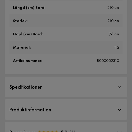
Längd (cm) Bord
:
210 cm
Storlek
:
210 cm
Höjd (cm) Bord
:
76 cm
Material
:
Trä
Artikelnummer
:
B000002310
Specifikationer
Artikelnummer:
B000002310
Produktinformation
Storlek
Komplett matgrupp med Richeto matbord 210 cm och 8 st
Längd (cm) Bord
210 cm
Nibe stolar.