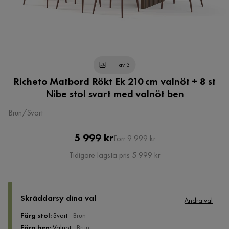
1 av 3
Richeto Matbord Rökt Ek 210 cm valnöt + 8 st
Nibe stol svart med valnöt ben
Brun/Svart
Pris
Original
5 999 kr
Förr 9 999 kr
Pris
Tidigare lägsta pris 5 999 kr
Skräddarsy dina val
Ändra val
Färg stol
:
Svart
- Brun
Färg ben
:
Valnöt
- Brun