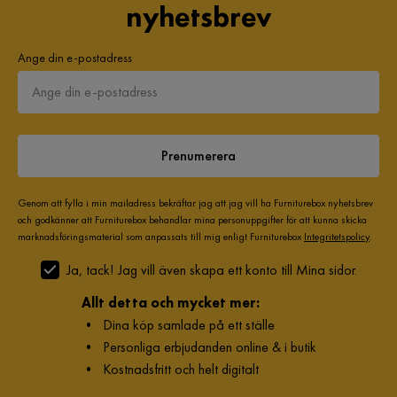
Material
nyhetsbrev
Material bordsskiva
MDF
Ange din e-postadress
Material
Trä
Materialval
MDF
Prenumerera
Materialtyp
MDF
Genom att fylla i min mailadress bekräftar jag att jag vill ha Furniturebox nyhetsbrev
Funktion
och godkänner att Furniturebox behandlar mina personuppgifter för att kunna skicka
marknadsföringsmaterial som anpassats till mig enligt Furniturebox
Integritetspolicy
.
Förlängningsbart
Nej
Ja, tack! Jag vill även skapa ett konto till Mina sidor.
Övrigt
Allt detta och mycket mer:
•
Dina köp samlade på ett ställe
Färgnamn
Rökt ek
•
Personliga erbjudanden online & i butik
Färg ben
Brun
•
Kostnadsfritt och helt digitalt