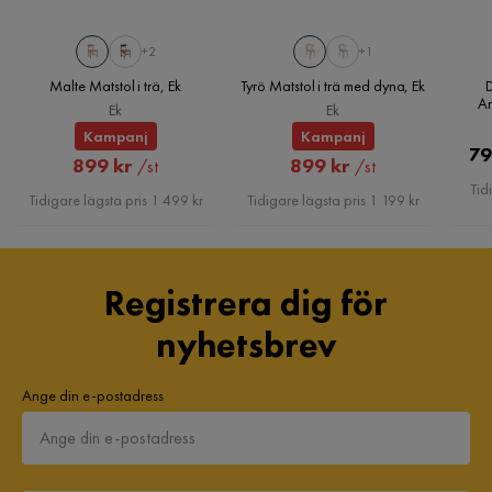
Antal
+2
+1
Malte Matstol i trä, Ek
Tyrö Matstol i trä med dyna, Ek
Antal
2-pack
Ar
Ek
Ek
Kampanj
Kampanj
Material
79
Rabatterat
Rabatterat
899 kr
899 kr
/st
/st
Tid
Pris
Pris
Material stomme
Bokträ
Tidigare lägsta pris 1 499 kr
Tidigare lägsta pris 1 199 kr
Material
Trä
Registrera dig för
Materialutseende
Trä
nyhetsbrev
Ben
Bok
Träslagsutseende
Bok
Ange din e-postadress
Sitsmaterial
Rep