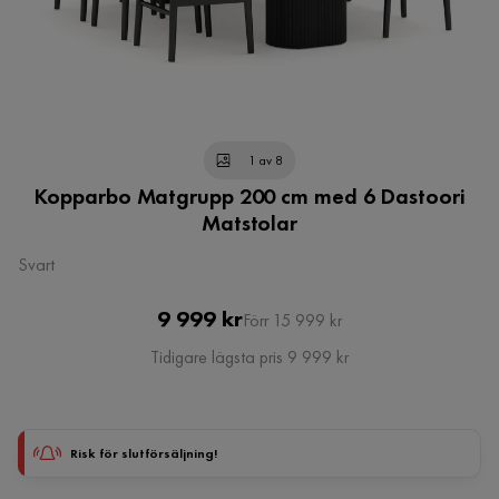
1 av 8
Kopparbo Matgrupp 200 cm med 6 Dastoori
Matstolar
Svart
Pris
Original
9 999 kr
Förr 15 999 kr
Pris
Tidigare lägsta pris 9 999 kr
Risk för slutförsäljning!