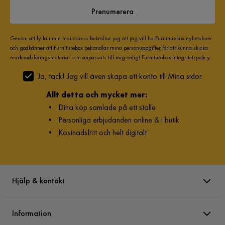
Funktion
Prenumerera
Stapelbar
Nej
Genom att fylla i min mailadress bekräftar jag att jag vill ha Furniturebox nyhetsbrev
och godkänner att Furniturebox behandlar mina personuppgifter för att kunna skicka
Övrigt
marknadsföringsmaterial som anpassats till mig enligt Furniturebox
Integritetspolicy
.
Färgnamn
Svart
Ja, tack! Jag vill även skapa ett konto till Mina sidor.
Stil
Modern,Tidlös
Allt detta och mycket mer:
•
Dina köp samlade på ett ställe
Maxvikt
120 Kg
•
Personliga erbjudanden online & i butik
•
Kostnadsfritt och helt digitalt
Färg ben
Svart
Montering krävs
Nej
Hjälp & kontakt
Vikt
7 kg
Färg
Svart
Information