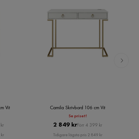
m Vit
Camila Skrivbord 106 cm Vit
C
Se priset!
Pris
Original
2 849 kr
kr
Förr 4 399 kr
Pris
 kr
Tidigare lägsta pris 2 849 kr