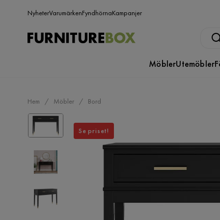
Nyheter
Varumärken
Fyndhörna
Kampanjer
Möbler
Utemöbler
F
Hem
Möbler
Bord
Se priset!