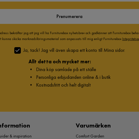
Prenumerera
adress bekräftar jag att jag vill ha Furniturebox nyhetsbrev och godkänner att Furniturebox beh
att kunna skicka marknadsföringsmaterial som anpassats till mig enligt Furniturebox
Integritetsp
Ja, tack! Jag vill även skapa ett konto till Mina sidor.
Allt detta och mycket mer:
•
Dina köp samlade på ett ställe
•
Personliga erbjudanden online & i butik
•
Kostnadsfritt och helt digitalt
nformation
Varumärken
ider & inspiration
Comfort Garden