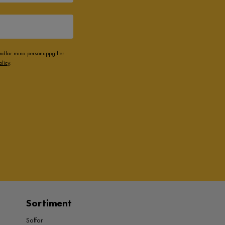
andlar mina personuppgifter
olicy
.
Sortiment
Soffor