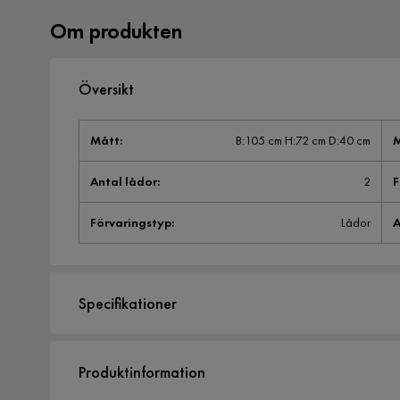
Om produkten
Översikt
Mått
:
B:105 cm H:72 cm D:40 cm
M
Antal lådor
:
2
F
Förvaringstyp
:
Lådor
A
Specifikationer
Artikelnummer:
2065790
Produktinformation
Storlek