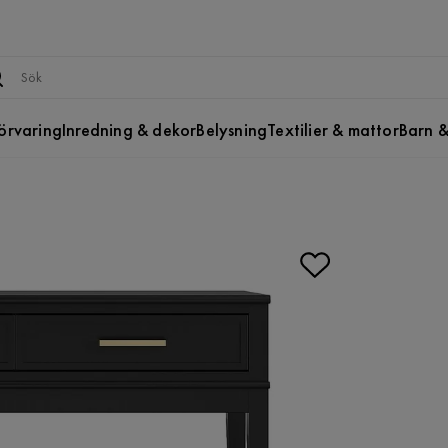
örvaring
Inredning & dekor
Belysning
Textilier & mattor
Barn &