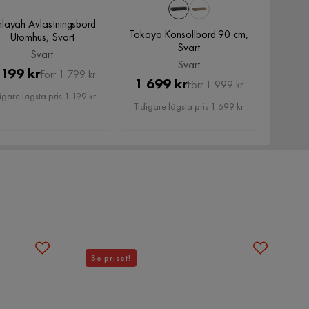
hlayah Avlastningsbord
Takayo Konsollbord 90 cm,
Utomhus, Svart
Svart
Svart
Svart
Pris
Original
 199 kr
Förr 1 799 kr
Pris
Original
1 699 kr
Förr 1 999 kr
Pris
igare lägsta pris 1 199 kr
Pris
Tidigare lägsta pris 1 699 kr
Se priset!