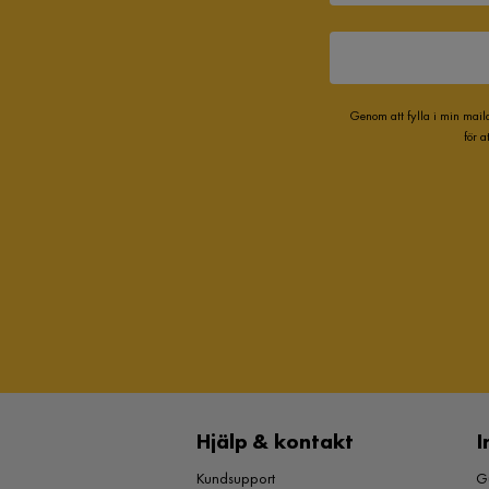
Genom att fylla i min mail
för 
Hjälp & kontakt
I
Kundsupport
Gu