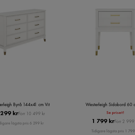
erleigh Byrå 144x41 cm Vit
Westerleigh Sidobord 60 c
Pris
Original
 299 kr
Se priset!
Förr 10 499 kr
Pris
Original
1 799 kr
Pris
Förr 2 999 
digare lägsta pris 6 299 kr
Pris
Tidigare lägsta pris 1 799