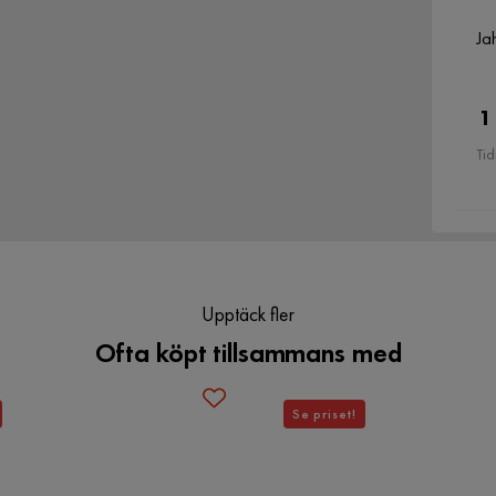
1
Ja
Färg
Svart
1
Tid
1
Verified by Trustvoice
Upptäck fler
Ofta köpt tillsammans med
Se priset!