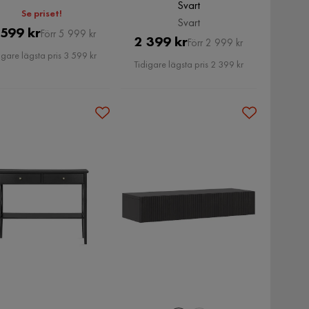
Svart
Se priset!
Svart
Pris
Original
 599 kr
Förr 5 999 kr
Pris
Original
2 399 kr
Förr 2 999 kr
Pris
igare lägsta pris 3 599 kr
Pris
Tidigare lägsta pris 2 399 kr