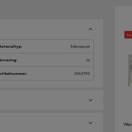
Se 
aterialtyp
:
Träkomposit
örvaring
:
Ja
rtikelnummer
:
2065790
West