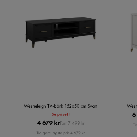
Westerleigh TV-bänk 152x50 cm Svart
West
6
Se priset!
Pris
Original
4 679 kr
Förr 7 499 kr
Ti
Pris
Tidigare lägsta pris 4 679 kr