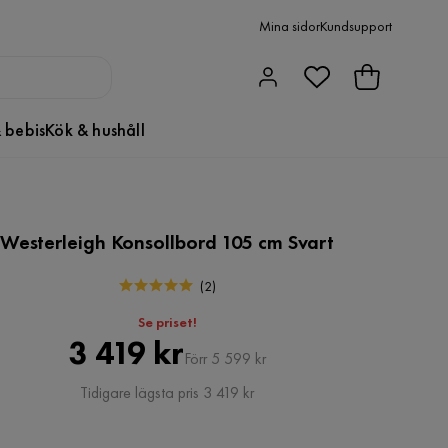
Mina sidor
Kundsupport
 bebis
Kök & hushåll
Westerleigh Konsollbord 105 cm Svart
(
2
)
Se priset!
Pris
Original
3 419 kr
Förr 5 599 kr
Pris
Tidigare lägsta pris 3 419 kr