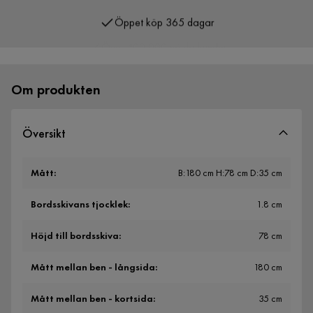
Öppet köp 365 dagar
Över 400 000 nöjda kunder
Om produkten
Översikt
Mått
:
B:180 cm H:78 cm D:35 cm
Bordsskivans tjocklek
:
1.8 cm
Höjd till bordsskiva
:
78 cm
Mått mellan ben - långsida
:
180 cm
Mått mellan ben - kortsida
:
35 cm