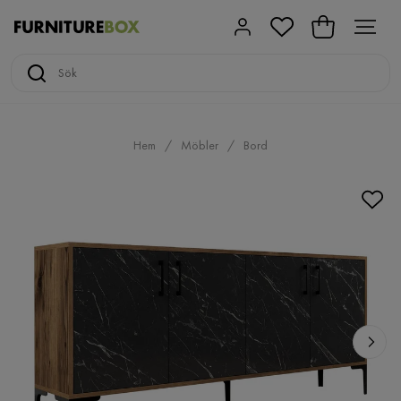
Hem
Möbler
Bord