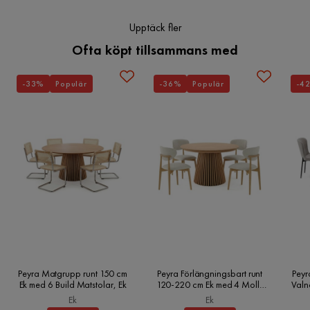
Bordsskiva med en tjocklek på 1,8 cm
Övrigt
Upptäck fler
Svarta träben för stabilitet och hållbarhet
Ofta köpt tillsammans med
Form
Rektangulär
Skapa en elegant och organiserad inredning med Levents
Avlastningsbord 180 cm.
Färgnamn
Valnöt,Svart
-33%
Populär
-36%
Populär
-4
Färg ben
Svart
Serie
Levents
Klaff
Ingår ej
Peyra Matgrupp runt 150 cm
Peyra Förlängningsbart runt
Peyr
Ek med 6 Build Matstolar, Ek
120-220 cm Ek med 4 Molly
Valn
Matstolar, Ek
Ek
Ek