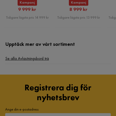
Kampanj
Kampanj
Rabatterat
Rabatterat
9 999 kr
8 999 kr
Pris
Pris
Tidigare lägsta pris 14 999 kr
Tidigare lägsta pris 13 999 kr
Tidig
Upptäck mer av vårt sortiment
Se alla Avlastningsbord trä
Registrera dig för
nyhetsbrev
Ange din e-postadress