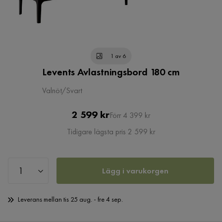
1 av 6
Levents Avlastningsbord 180 cm
Valnöt/Svart
Pris
Original
2 599 kr
Förr 4 399 kr
Pris
Tidigare lägsta pris 2 599 kr
Lägg i varukorgen
Leverans mellan tis 25 aug. - fre 4 sep.