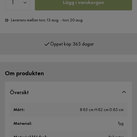
Lägg i varukorgen
Leverans mellan tors 13 aug. - tors 20 aug.
Öppet köp 365 dagar
Över 400 000 nöjda kunder
Om produkten
Översikt
Mått
:
B:85 cm H:82 cm D:85 cm
Material
:
Tyg