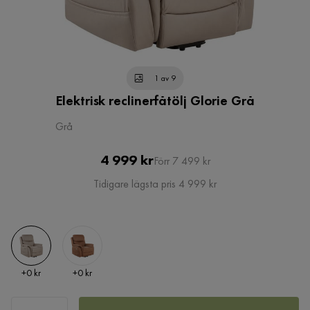
1 av 9
Elektrisk reclinerfåtölj Glorie Grå
Grå
Pris
Original
4 999 kr
Förr 7 499 kr
Pris
Tidigare lägsta pris 4 999 kr
Pris
Pris
+
0 kr
+
0 kr