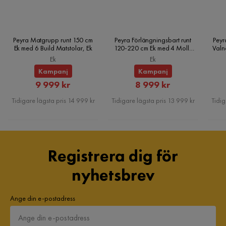
Produktens djup (cm): 85-95-160
Produktens vikt (kg): 51.3
Viktkapacitet stol (kg): 150
Peyra Matgrupp runt 150 cm
Peyra Förlängningsbart runt
Peyr
Sitthöjd (cm): 49
Ek med 6 Build Matstolar, Ek
120-220 cm Ek med 4 Molly
Valn
Matstolar, Ek
Ek
Ek
Kampanj
Kampanj
Rabatterat
Rabatterat
9 999 kr
8 999 kr
Pris
Pris
Tidigare lägsta pris 14 999 kr
Tidigare lägsta pris 13 999 kr
Tidig
Registrera dig för
nyhetsbrev
Ange din e-postadress