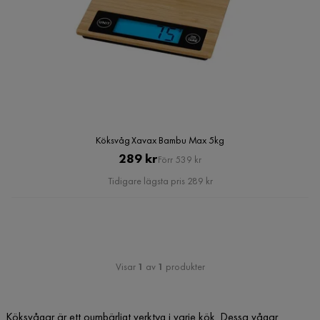
Köksvåg Xavax Bambu Max 5kg
Pris
Original
289 kr
Förr 539 kr
Pris
Tidigare lägsta pris 289 kr
Visar
1
av
1
produkter
Köksvågar är ett oumbärligt verktyg i varje kök. Dessa vågar