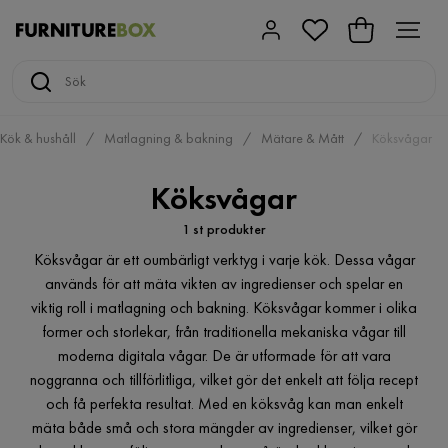
Kök & hushåll
Matlagning & bakning
Mätare & Mått
Köksvågar
Köksvågar
1 st produkter
Köksvågar är ett oumbärligt verktyg i varje kök. Dessa vågar
används för att mäta vikten av ingredienser och spelar en
viktig roll i matlagning och bakning. Köksvågar kommer i olika
former och storlekar, från traditionella mekaniska vågar till
moderna digitala vågar. De är utformade för att vara
noggranna och tillförlitliga, vilket gör det enkelt att följa recept
och få perfekta resultat. Med en köksvåg kan man enkelt
mäta både små och stora mängder av ingredienser, vilket gör