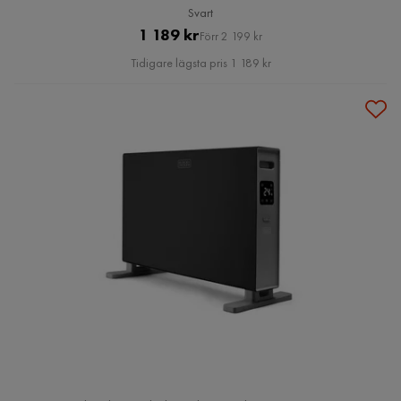
Svart
Pris
Original
1 189 kr
Förr 2 199 kr
Pris
Tidigare lägsta pris 1 189 kr