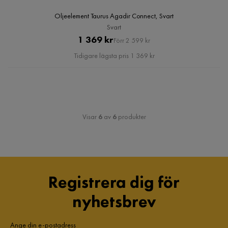
Oljeelement Taurus Agadir Connect, Svart
Svart
Pris
Original
1 369 kr
Förr 2 599 kr
Pris
Tidigare lägsta pris 1 369 kr
Visar
6
av
6
produkter
Registrera dig för
nyhetsbrev
Ange din e-postadress