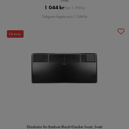
Svart
Pris
Original
1 044 kr
Förr 1 799 kr
Pris
Tidigare lägsta pris 1 044 kr
Få kvar
Elradiator för Badrum Black+Decker Svart, Svart