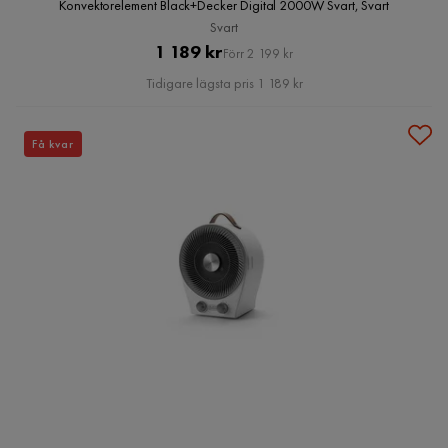
Konvektorelement Black+Decker Digital 2000W Svart, Svart
Svart
Pris
Original
1 189 kr
Förr 2 199 kr
Pris
Tidigare lägsta pris 1 189 kr
Få kvar