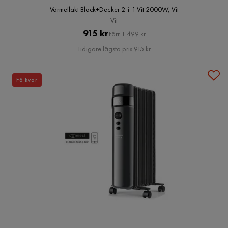
Värmefläkt Black+Decker 2-i-1 Vit 2000W, Vit
Vit
Pris
Original
915 kr
Förr 1 499 kr
Pris
Tidigare lägsta pris 915 kr
Få kvar