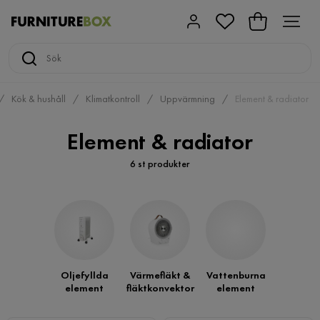
Kök & hushåll
Klimatkontroll
Uppvärmning
Element & radiator
Element & radiator
6 st produkter
Oljefyllda
Värmefläkt &
Vattenburna
element
fläktkonvektor
element