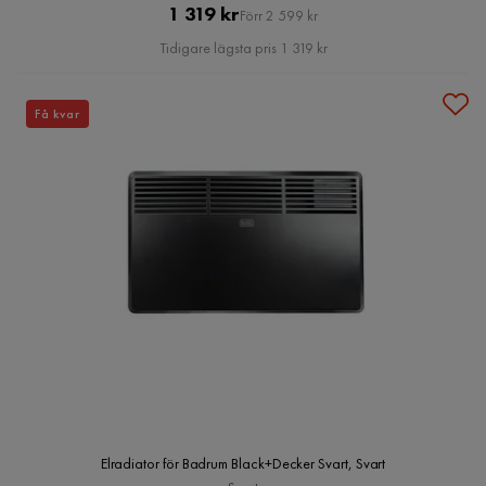
Pris
Original
1 319 kr
Förr 2 599 kr
Pris
Tidigare lägsta pris 1 319 kr
Få kvar
Elradiator för Badrum Black+Decker Svart, Svart