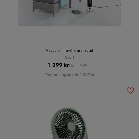
Vezuvio Infravärmare, Svart
Svart
Pris
Original
1 399 kr
Förr 1 999 kr
Pris
Tidigare lägsta pris 1 399 kr