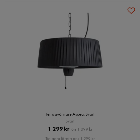
Terrassvärmare Ascea, Svart
Svart
Pris
Original
1 299 kr
Förr 1 899 kr
Pris
Tidigare lägsta pris 1 299 kr