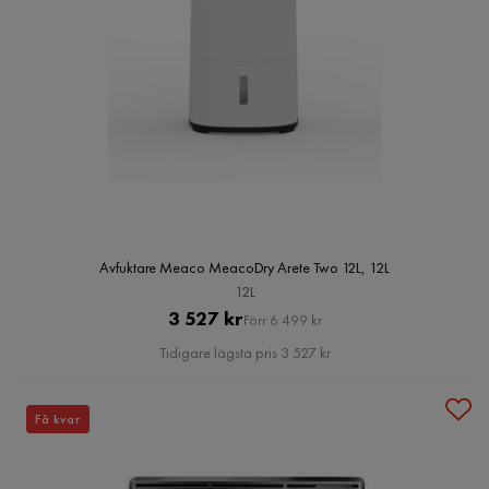
Avfuktare Meaco MeacoDry Arete Two 12L, 12L
12L
Pris
Original
3 527 kr
Förr 6 499 kr
Pris
Tidigare lägsta pris 3 527 kr
Få kvar