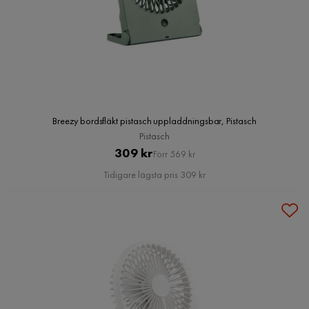
Breezy bordsfläkt pistasch uppladdningsbar, Pistasch
Pistasch
Pris
Original
309 kr
Förr 569 kr
Pris
Tidigare lägsta pris 309 kr