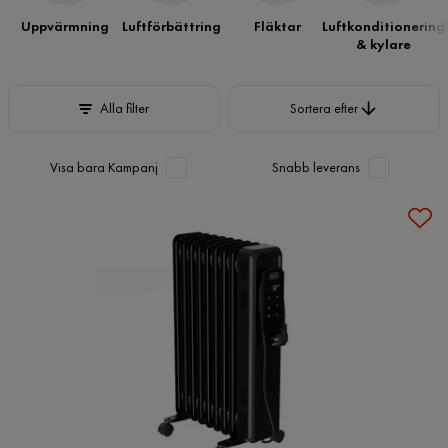
Uppvärmning
Luftförbättring
Fläktar
Luftkonditionering
K
& kylare
Sortera efter
Alla filter
Sortera efter
Visa bara Kampanj
Snabb leverans