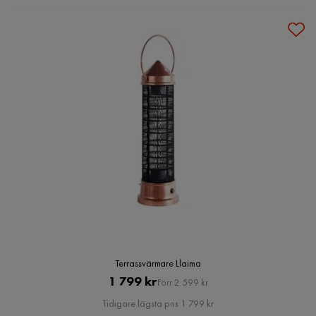
Terrassvärmare Llaima
Pris
Original
1 799 kr
Förr 2 599 kr
Pris
Tidigare lägsta pris 1 799 kr