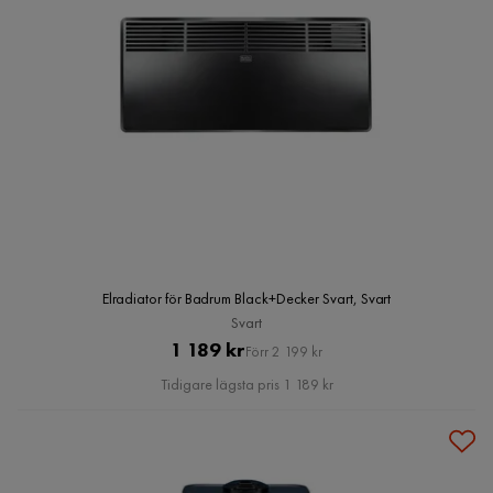
Elradiator för Badrum Black+Decker Svart, Svart
Svart
Pris
Original
1 189 kr
Förr 2 199 kr
Pris
Tidigare lägsta pris 1 189 kr