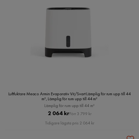
Luftfuktare Meaco Armin Evaporativ Vit/Svart Lämplig för rum upp till 44
m², Lämplig för rum upp till 44 m²
Lämplig för rum upp till 44 m²
Pris
Original
2 064 kr
Förr 3 799 kr
Pris
Tidigare lägsta pris 2 064 kr