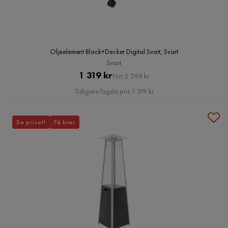
Oljeelement Black+Decker Digital Svart, Svart
Svart
Pris
Original
1 319 kr
Förr 2 599 kr
Pris
Tidigare lägsta pris 1 319 kr
Se priset!
Få kvar