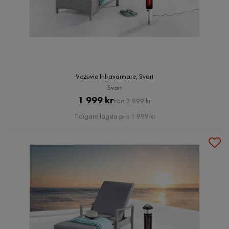
Vezuvio Infravärmare, Svart
Svart
Pris
Original
1 999 kr
Förr 2 999 kr
Pris
Tidigare lägsta pris 1 999 kr