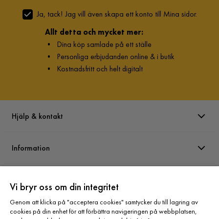
Ja, tack! Jag vill även skapa ett konto till Mina sidor.
Allt detta och mycket mer:
•
Dina köp samlade på ett ställe
•
Personliga erbjudanden online & i butik
•
Kostnadsfritt och helt digitalt
Hjälp & kontakt
Information
Varumärken
Vi bryr oss om din integritet
Genom att klicka på "acceptera cookies" samtycker du till lagring av
Sortiment
cookies på din enhet för att förbättra navigeringen på webbplatsen,