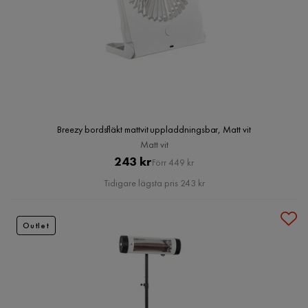
Breezy bordsfläkt mattvit uppladdningsbar, Matt vit
Matt vit
Pris
Original
243 kr
Förr 449 kr
Pris
Tidigare lägsta pris 243 kr
Outlet