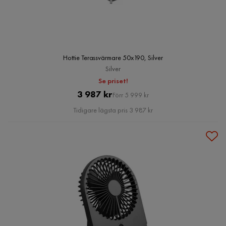
Hottie Terassvärmare 50x190, Silver
Silver
Se priset!
Pris
Original
3 987 kr
Förr 5 999 kr
Pris
Tidigare lägsta pris 3 987 kr