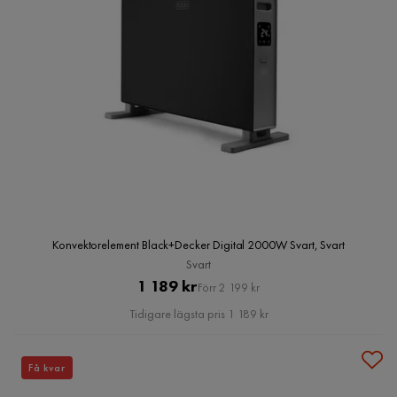
Konvektorelement Black+Decker Digital 2000W Svart, Svart
Svart
Pris
Original
1 189 kr
Förr 2 199 kr
Pris
Tidigare lägsta pris 1 189 kr
Få kvar