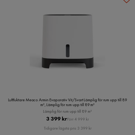
Luftfuktare Meaco Armin Evaporativ Vit/Svart Lämplig för rum upp till 89
m², Lämplig för rum upp till 89 m²
Lämplig för rum upp till 89 m²
Pris
Original
3 399 kr
Förr 4 999 kr
Pris
Tidigare lägsta pris 3 399 kr