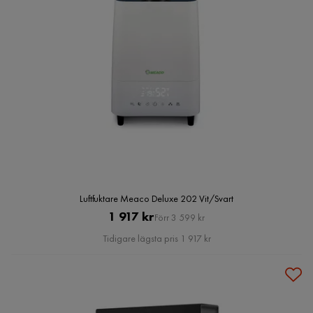
Luftfuktare Meaco Deluxe 202 Vit/Svart
Pris
Original
1 917 kr
Förr 3 599 kr
Pris
Tidigare lägsta pris 1 917 kr