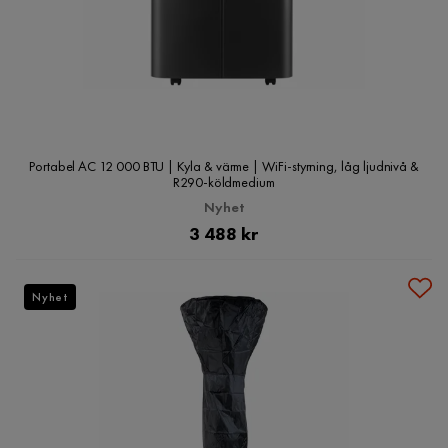
Portabel AC 12 000 BTU | Kyla & värme | WiFi-styrning, låg ljudnivå &
R290-köldmedium
Nyhet
Pris
3 488 kr
Nyhet