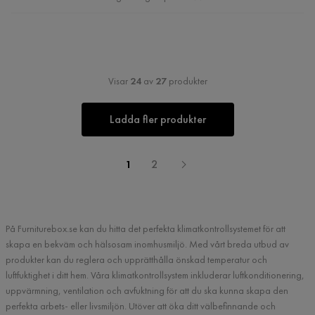
Visar
24
av
27
produkter
Ladda fler produkter
1
2
På Furniturebox.se kan du hitta det perfekta klimatkontrollsystemet för att
skapa en bekväm och hälsosam inomhusmiljö. Med vårt breda utbud av
produkter kan du reglera och upprätthålla önskad temperatur och
luftfuktighet i ditt hem. Våra klimatkontrollsystem inkluderar luftkonditionering,
uppvärmning, ventilation och avfuktning för att du ska kunna skapa den
perfekta arbets- eller livsmiljön. Utöver att öka ditt välbefinnande och