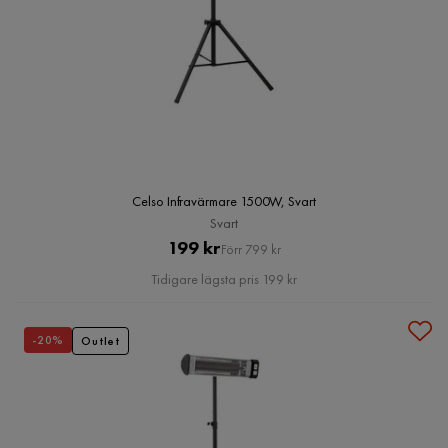
Celso Infravärmare 1500W, Svart
Svart
Pris
Original
199 kr
Förr 799 kr
Pris
Tidigare lägsta pris 199 kr
-20%
Outlet