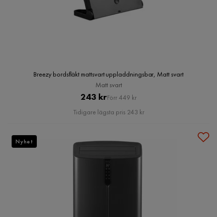
Breezy bordsfläkt mattsvart uppladdningsbar, Matt svart
Matt svart
Pris
Original
243 kr
Förr 449 kr
Pris
Tidigare lägsta pris 243 kr
Nyhet