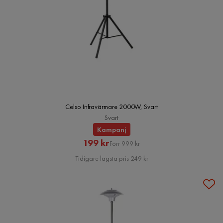
Celso Infravärmare 2000W, Svart
Svart
Kampanj
Rabatterat
Original
199 kr
Förr 999 kr
Pris
Pris
Tidigare lägsta pris 249 kr