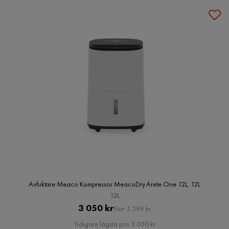
Avfuktare Meaco Kompressor MeacoDry Arete One 12L, 12L
12L
Pris
Original
3 050 kr
Förr 5 599 kr
Pris
Tidigare lägsta pris 3 050 kr