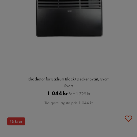
Elradiator för Badrum Black+Decker Svart, Svart
Svart
Pris
Original
1 044 kr
Förr 1 799 kr
Pris
Tidigare lägsta pris 1 044 kr
Få kvar