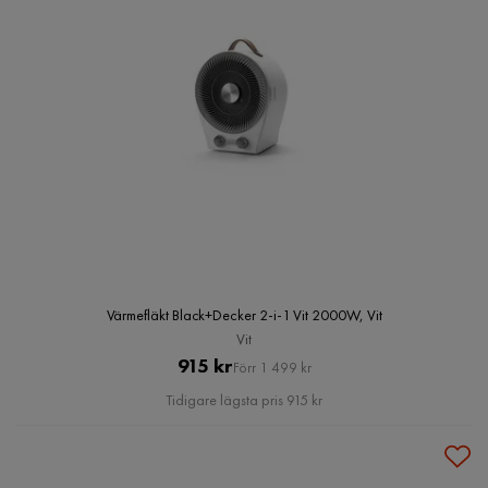
Värmefläkt Black+Decker 2-i-1 Vit 2000W, Vit
Vit
Pris
Original
915 kr
Förr 1 499 kr
Pris
Tidigare lägsta pris 915 kr