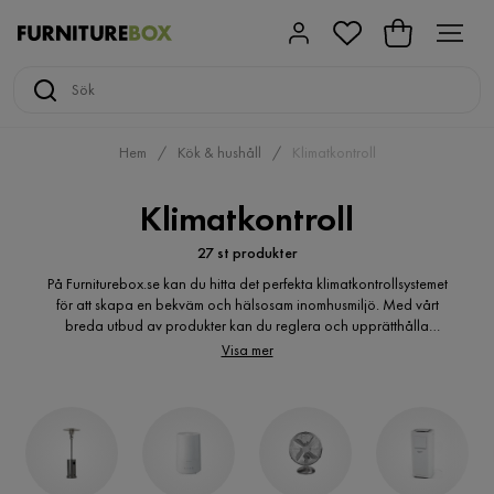
Hem
Kök & hushåll
Klimatkontroll
Klimatkontroll
27 st produkter
På Furniturebox.se kan du hitta det perfekta klimatkontrollsystemet
för att skapa en bekväm och hälsosam inomhusmiljö. Med vårt
breda utbud av produkter kan du reglera och upprätthålla
önskad temperatur och luftfuktighet i ditt hem. Våra
Visa mer
klimatkontrollsystem inkluderar luftkonditionering, uppvärmning,
ventilation och avfuktning för att du ska kunna skapa den
perfekta arbets- eller livsmiljön. Utöver att öka ditt välbefinnande
och produktivitet, kan du även minska din energiförbrukning och
bidra till en mer hållbar miljö. Hos oss på Furniturebox kan du
enkelt köpa de bästa produkterna för klimatkontroll och skapa en
optimal inomhusmiljö.