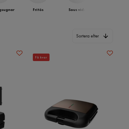
gsugnar
Fritös
Sous vide
Sortera efter
Sortera efter
Få kvar