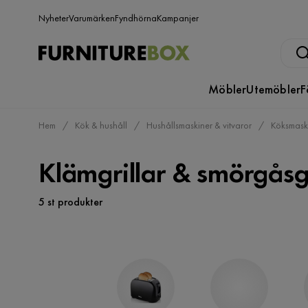
Nyheter
Varumärken
Fyndhörna
Kampanjer
Möbler
Utemöbler
F
Hem
Kök & hushåll
Hushållsmaskiner & vitvaror
Köksmask
Klämgrillar & smörgåsgr
5 st produkter