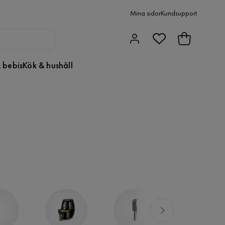
Mina sidor
Kundsupport
 bebis
Kök & hushåll