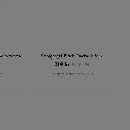
wich Waffle
Smörgåsgrill Black+Decker 2 Fack
Pris
Original
319 kr
r
Förr 579 kr
Pris
kr
Tidigare lägsta pris 319 kr