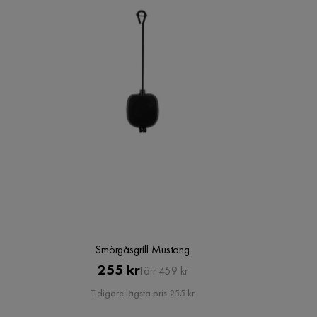
Smörgåsgrill Mustang
Pris
Original
255 kr
Förr 459 kr
Pris
Tidigare lägsta pris 255 kr