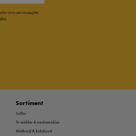
andlar mina personuppgifter
olicy
.
Sortiment
Soffor
Tv-möbler & mediamöbler
Matbord & köksbord