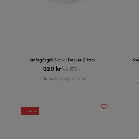
Smörgåsgrill Black+Decker 2 Fack
Smö
Pris
Original
320 kr
Förr 579 kr
Pris
Tidigare lägsta pris 320 kr
T
Få kvar