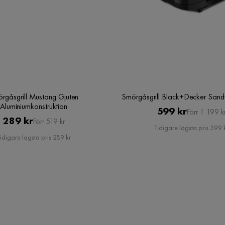
rgåsgrill Mustang Gjuten
Smörgåsgrill Black+Decker Sand
Aluminiumkonstruktion
Pris
Original
599 kr
Förr 1 199 k
Pris
Original
289 kr
Förr 519 kr
Pris
Tidigare lägsta pris 599 
Pris
idigare lägsta pris 289 kr