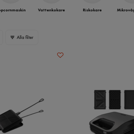
opcornmaskin
Vattenkokare
Riskokare
Mikrovå
Alla filter