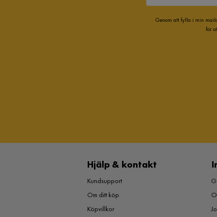
Genom att fylla i min mail
för 
Hjälp & kontakt
I
Kundsupport
Gu
Om ditt köp
O
Köpvillkor
J