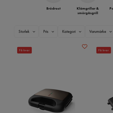
Brödrost
Klämgrillar &
P
smörgåsgrill
Storlek
Pris
Kategori
Varumärke
Få kvar
Få kvar