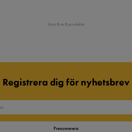
Visar
5
av
5
produkter
Registrera dig för nyhetsbrev
Prenumerera