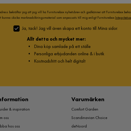
adress bekräftar jag att jag vill ha Furniturebox nyhetsbrev och godkänner att Furniturebox beh
att kunna skicka marknadsföringsmaterial som anpassats till mig enligt Furniturebox
Integritetsp
Ja, tack! Jag vill även skapa ett konto till Mina sidor.
Allt detta och mycket mer:
•
Dina köp samlade på ett ställe
•
Personliga erbjudanden online & i butik
•
Kostnadsfritt och helt digitalt
nformation
Varumärken
ider & inspiration
Comfort Garden
m oss
Scandinavian Choice
obba hos oss
deNoord