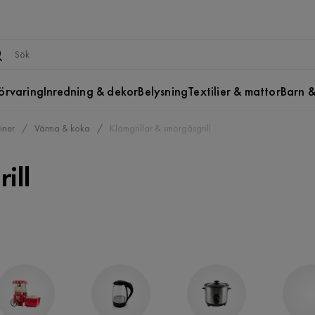
örvaring
Inredning & dekor
Belysning
Textilier & mattor
Barn &
iner
Värma & koka
Klämgrillar & smörgåsgrill
ill