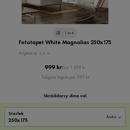
1 av 4
Fototapet White Magnolias 250x175
Artgeist sp. z o. o.
Pris
Original
999 kr
Förr 1 299 kr
Pris
Tidigare lägsta pris 999 kr
Skräddarsy dina val
Storlek
Ändra
250x175