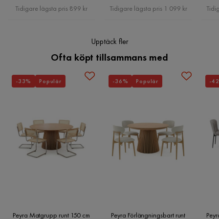
Pris
Pris
Tidigare lägsta pris 899 kr
Tidigare lägsta pris 1 099 kr
Tidi
Upptäck fler
Ofta köpt tillsammans med
-33%
Populär
-36%
Populär
-4
Peyra Matgrupp runt 150 cm
Peyra Förlängningsbart runt
Peyr