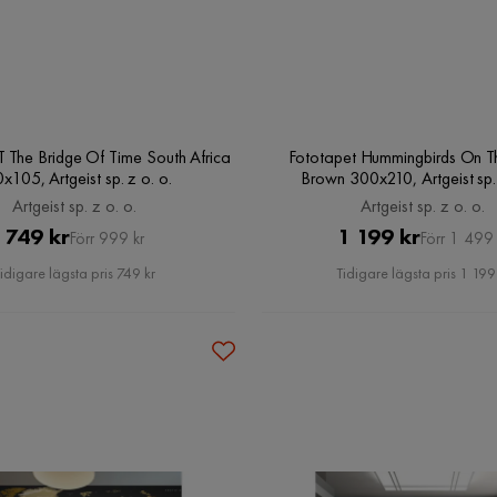
The Bridge Of Time South Africa
Fototapet Hummingbirds On 
x105, Artgeist sp. z o. o.
Brown 300x210, Artgeist sp. 
Artgeist sp. z o. o.
Artgeist sp. z o. o.
Pris
Original
Pris
Original
749 kr
1 199 kr
Förr 999 kr
Förr 1 499 
Pris
Pris
idigare lägsta pris 749 kr
Tidigare lägsta pris 1 199