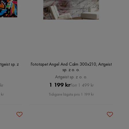
geist sp. z
Fototapet Angel And Calm 300x210, Artgeist
sp. z o. o.
Artgeist sp. z o. o.
Pris
Original
1 199 kr
kr
Förr 1 499 kr
Pris
 kr
Tidigare lägsta pris 1 199 kr