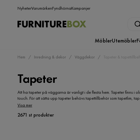
Nyheter
Varumärken
Fyndhörna
Kampanjer
Möbler
Utemöbler
F
Hem
Inredning & dekor
Väggdekor
Tapeter & tapettillbe
Tapeter
Att ha tapeter på väggarna är vanligt i de flesta hem. Tapeter finns i o
touch. För att sätta upp tapeter behövs tapettillbehör som tapetlim, t
medan tapetverktyg används för att jämna ut och släta ut tapeten. Tapet
Visa mer
storlek. Med rätt tapeter och tapettillbehör kan du enkelt förvandla ditt
2671 st produkter