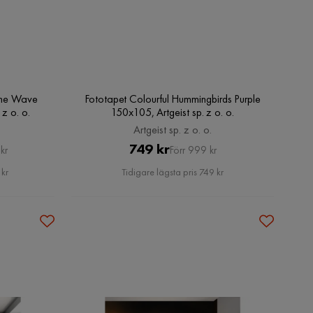
The Wave
Fototapet Colourful Hummingbirds Purple
z o. o.
150x105, Artgeist sp. z o. o.
Artgeist sp. z o. o.
Pris
Original
749 kr
kr
Förr 999 kr
Pris
 kr
Tidigare lägsta pris 749 kr