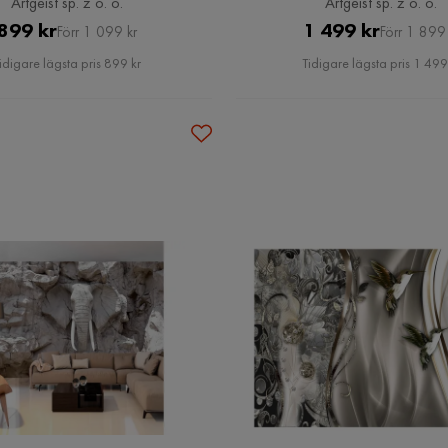
Artgeist sp. z o. o.
Artgeist sp. z o. o.
Pris
Original
Pris
Original
899 kr
1 499 kr
Förr 1 099 kr
Förr 1 899 
Pris
Pris
idigare lägsta pris 899 kr
Tidigare lägsta pris 1 499