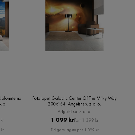
Dolomiterna
Fototapet Galactic Center Of The Milky Way
. o.
200x154, Artgeist sp. z o. o.
Artgeist sp. z o. o.
Pris
Original
1 099 kr
kr
Förr 1 399 kr
Pris
 kr
Tidigare lägsta pris 1 099 kr