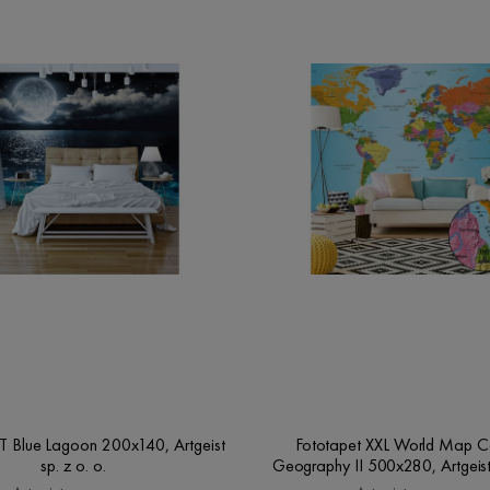
Blue Lagoon 200x140, Artgeist
Fototapet XXL World Map Co
sp. z o. o.
Geography II 500x280, Artgeist 