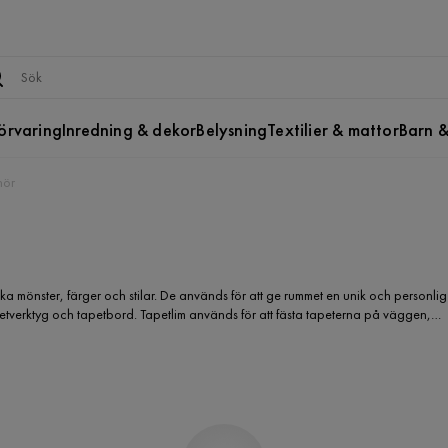
örvaring
Inredning & dekor
Belysning
Textilier & mattor
Barn &
hör
lika mönster, färger och stilar. De används för att ge rummet en unik och personlig
apetverktyg och tapetbord. Tapetlim används för att fästa tapeterna på väggen,
bordet är en praktisk yta där tapeten kan förberedas och klippas till rätt
 rum till något vackert och unikt.