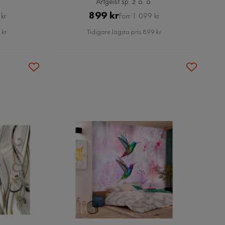
Artgeist sp. z o. o.
Pris
Original
899 kr
kr
Förr 1 099 kr
Pris
 kr
Tidigare lägsta pris 899 kr