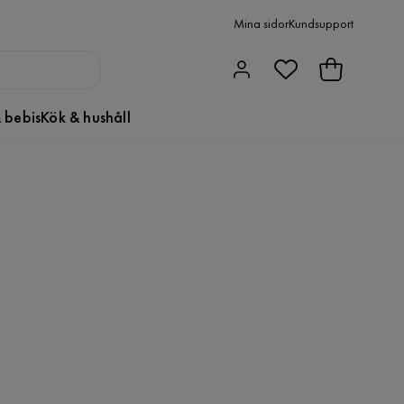
Mina sidor
Kundsupport
 bebis
Kök & hushåll