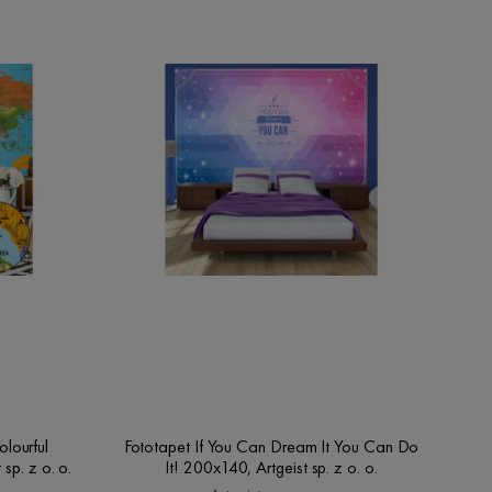
lourful
Fototapet If You Can Dream It You Can Do
sp. z o. o.
It! 200x140, Artgeist sp. z o. o.