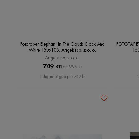
Fototapet Elephant In The Clouds Black And
FOTOTAPET 
White 150x105, Artgeist sp. z o. o.
150
Artgeist sp. z o. o.
Pris
Original
749 kr
Förr 999 kr
Pris
Tidigare lägsta pris 749 kr
T