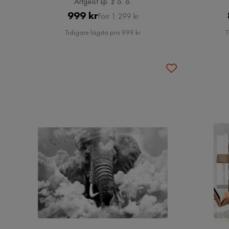
Artgeist sp. z o. o.
Pris
Original
999 kr
Förr 1 299 kr
Pris
Tidigare lägsta pris 999 kr
T