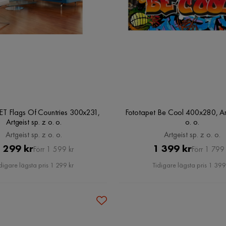
 Flags Of Countries 300x231,
Fototapet Be Cool 400x280, Art
Artgeist sp. z o. o.
o. o.
Artgeist sp. z o. o.
Artgeist sp. z o. o.
Pris
Original
Pris
Original
 299 kr
1 399 kr
Förr 1 599 kr
Förr 1 799 
Pris
Pris
digare lägsta pris 1 299 kr
Tidigare lägsta pris 1 399