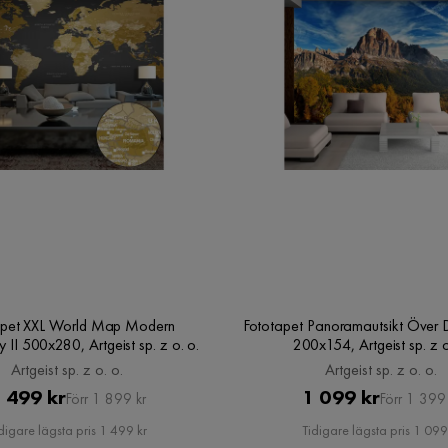
apet XXL World Map Modern
Fototapet Panoramautsikt Över 
II 500x280, Artgeist sp. z o. o.
200x154, Artgeist sp. z o
Artgeist sp. z o. o.
Artgeist sp. z o. o.
Pris
Original
Pris
Original
 499 kr
1 099 kr
Förr 1 899 kr
Förr 1 399 
Pris
Pris
digare lägsta pris 1 499 kr
Tidigare lägsta pris 1 099