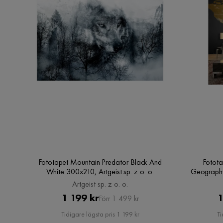
Fototapet Mountain Predator Black And
Fotot
White 300x210, Artgeist sp. z o. o.
Geography 
Artgeist sp. z o. o.
Pris
Original
1 199 kr
1
Förr 1 499 kr
Pris
Tidigare lägsta pris 1 199 kr
Ti