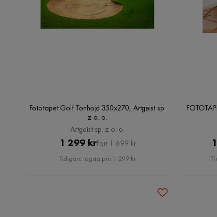
Fototapet Golf Tonhöjd 350x270, Artgeist sp.
FOTOTAPET
z o. o.
Artgeist sp. z o. o.
Pris
Original
1 299 kr
1
Förr 1 699 kr
Pris
Tidigare lägsta pris 1 299 kr
Ti