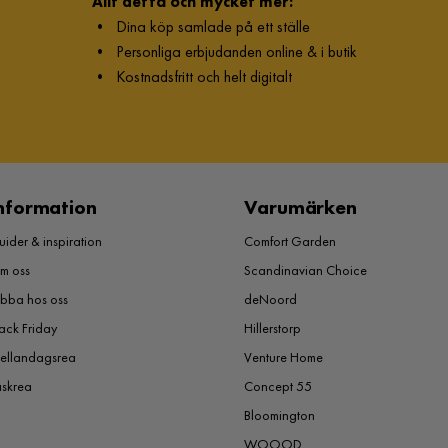
Allt detta och mycket mer:
•
Dina köp samlade på ett ställe
•
Personliga erbjudanden online & i butik
•
Kostnadsfritt och helt digitalt
nformation
Varumärken
ider & inspiration
Comfort Garden
m oss
Scandinavian Choice
obba hos oss
deNoord
ack Friday
Hillerstorp
ellandagsrea
Venture Home
åskrea
Concept 55
Bloomington
WOOOD