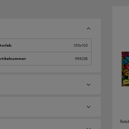
torlek
:
150x105
rtikelnummer
:
988228
Bredd
150 cm
Foto