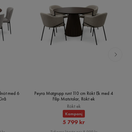
lnöt med 6
Peyra Matgrupp runt 110 cm Rökt Ek med 4
V
/Grå
Filip Matstolar, Rökt ek
Rökt ek
Kampanj
rat
Rabatterat
5 799 kr
Pris
 kr
Tidigare lägsta pris 8 999 kr