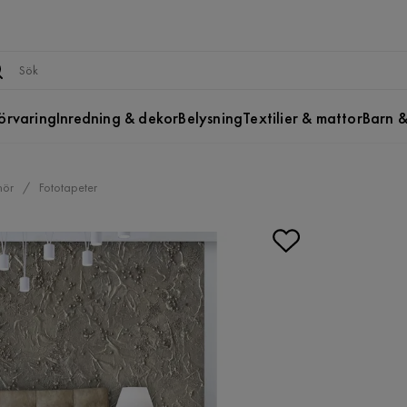
örvaring
Inredning & dekor
Belysning
Textilier & mattor
Barn &
hör
Fototapeter