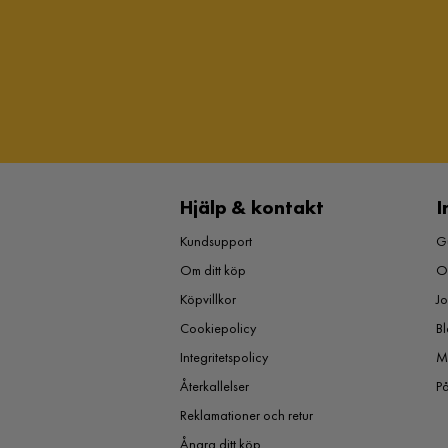
Hjälp & kontakt
I
Kundsupport
Gu
Om ditt köp
O
Köpvillkor
J
Cookiepolicy
Bl
Integritetspolicy
M
Återkallelser
P
Reklamationer och retur
Ångra ditt köp