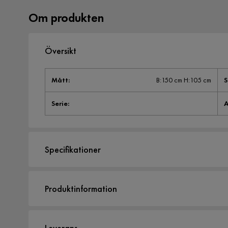
Om produkten
Översikt
Mått
:
B:150 cm H:105 cm
S
Serie
:
A
Specifikationer
Artikelnummer:
988228
Produktinformation
Storlek
Höjd
105 cm
Leverans