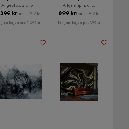
Artgeist sp. z o. o.
Artgeist sp. z o. o.
Pris
Original
Pris
Original
 399 kr
899 kr
Förr 1 799 kr
Förr 1 099 kr
Pris
Pris
igare lägsta pris 1 399 kr
Tidigare lägsta pris 899 kr