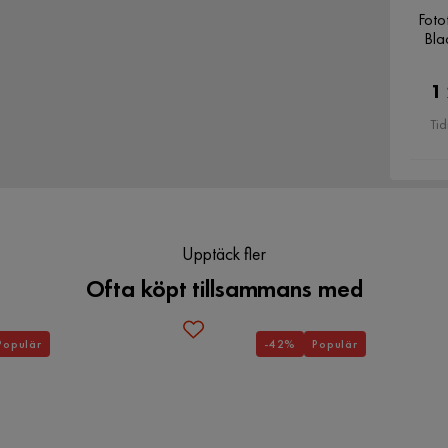
Foto
Bla
1
Tid
Upptäck fler
Ofta köpt tillsammans med
Populär
-42%
Populär