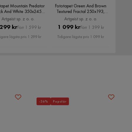
tapet Mountain Predator
Fototapet Green And Brown
ck And White 350x245,
Textured Fractal 250x193,
Artgeist sp. z o. o.
Artgeist sp. z o. o.
Artgeist sp. z o. o.
Artgeist sp. z o. o.
Pris
Original
Pris
Original
 299 kr
1 099 kr
Förr 1 599 kr
Förr 1 399 kr
Pris
Pris
igare lägsta pris 1 299 kr
Tidigare lägsta pris 1 099 kr
-36%
Populär