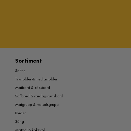
Sortiment
Soffor
Tv-möbler & mediamöbler
Matbord & köksbord
Soffbord & vardagsrumsbord
Matgrupp & matsalsgrupp
Byråer
Säng
Matstol & köksstol