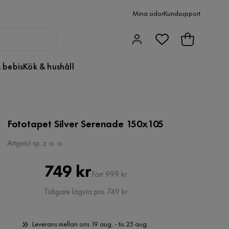
Mina sidor
Kundsupport
 bebis
Kök & hushåll
Fototapet Silver Serenade 150x105
Artgeist sp. z o. o.
Pris
Original
749 kr
Förr 999 kr
Pris
Tidigare lägsta pris 749 kr
Leverans mellan ons 19 aug. - tis 25 aug.