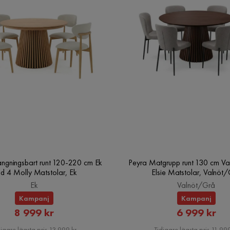
ängningsbart runt 120-220 cm Ek
Peyra Matgrupp runt 130 cm Va
d 4 Molly Matstolar, Ek
Elsie Matstolar, Valnöt
Ek
Valnöt/Grå
Kampanj
Kampanj
Rabatterat
Rabatte
8 999 kr
6 999 kr
Pris
Pris
igare lägsta pris 13 999 kr
Tidigare lägsta pris 11 999