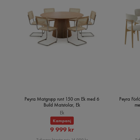
Peyra Matgrupp runt 150 cm Ek med 6
Peyra Förl
Build Matstolar, Ek
me
Ek
Kampanj
Rabatterat
9 999 kr
Pris
Tidigare lägsta pris 14 999 kr
Tid