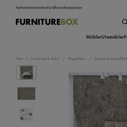
Nyheter
Varumärken
Fyndhörna
Kampanjer
Möbler
Utemöbler
F
Hem
Inredning & dekor
Väggdekor
Tapeter & tapettillbe