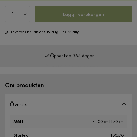
Lägg i varukorgen
Leverans mellan ons 19 aug. - tis 25 aug.
Öppet köp 365 dagar
Över 400 000 nöjda kunder
Om produkten
Översikt
Mått
:
B:100 cm H:70 cm
Storlek
:
100x70