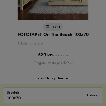
1 av 4
FOTOTAPET On The Beach 100x70
Artgeist sp. z o. o.
Pris
Original
529 kr
Förr 699 kr
Pris
Tidigare lägsta pris 529 kr
Skräddarsy dina val
Storlek
Ändra
100x70