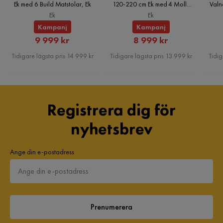
Ek med 6 Build Matstolar, Ek
120-220 cm Ek med 4 Molly
Valn
Matstolar, Ek
Ek
Ek
Kampanj
Kampanj
Rabatterat
Rabatterat
9 999 kr
8 999 kr
Pris
Pris
Tidigare lägsta pris 14 999 kr
Tidigare lägsta pris 13 999 kr
Tidig
Registrera dig för
nyhetsbrev
Ange din e-postadress
Prenumerera