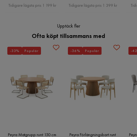
Pris
Pris
Tidigare lägsta pris 1 199 kr
Tidigare lägsta pris 1 399 kr
Tid
Upptäck fler
Ofta köpt tillsammans med
-33%
Populär
-36%
Populär
-4
Peyra Matgrupp runt 150 cm
Peyra Förlängningsbart runt
Peyr