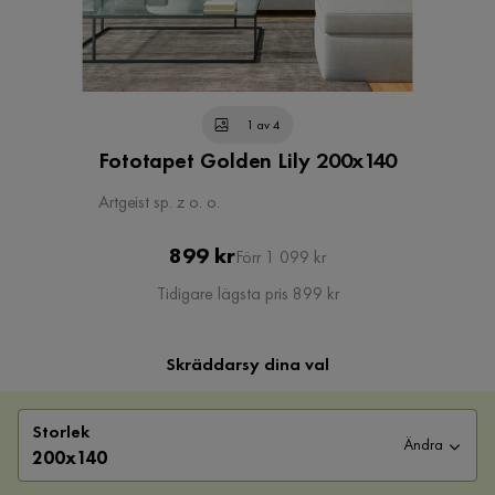
1 av 4
Fototapet Golden Lily 200x140
Artgeist sp. z o. o.
Pris
Original
899 kr
Förr 1 099 kr
Pris
Tidigare lägsta pris 899 kr
Skräddarsy dina val
Storlek
Ändra
200x140