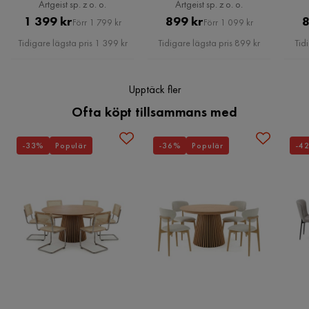
Artgeist sp. z o. o.
Artgeist sp. z o. o.
Pris
Original
Pris
Original
1 399 kr
899 kr
8
Förr 1 799 kr
Förr 1 099 kr
Pris
Pris
Tidigare lägsta pris 1 399 kr
Tidigare lägsta pris 899 kr
Tid
Upptäck fler
Ofta köpt tillsammans med
-33%
Populär
-36%
Populär
-4