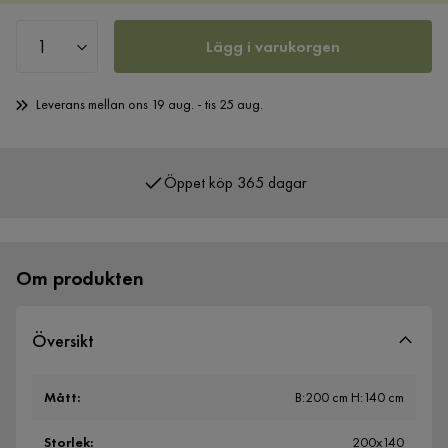
Lägg i varukorgen
Leverans mellan ons 19 aug. - tis 25 aug.
Öppet köp 365 dagar
Över 400 000 nöjda kunder
Om produkten
Översikt
Mått
:
B:200 cm H:140 cm
Storlek
:
200x140