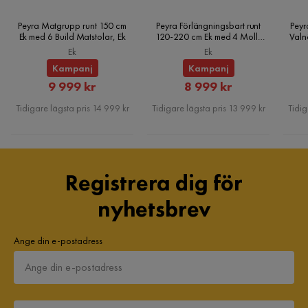
Peyra Matgrupp runt 150 cm
Peyra Förlängningsbart runt
Peyr
Ek med 6 Build Matstolar, Ek
120-220 cm Ek med 4 Molly
Valn
Matstolar, Ek
Ek
Ek
Kampanj
Kampanj
Rabatterat
Rabatterat
9 999 kr
8 999 kr
Pris
Pris
Tidigare lägsta pris 14 999 kr
Tidigare lägsta pris 13 999 kr
Tidig
Registrera dig för
nyhetsbrev
Ange din e-postadress