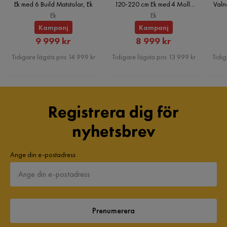
Ek med 6 Build Matstolar, Ek
120-220 cm Ek med 4 Molly
Valn
Matstolar, Ek
Ek
Ek
Kampanj
Kampanj
Rabatterat
Rabatterat
9 999 kr
8 999 kr
Pris
Pris
Tidigare lägsta pris 14 999 kr
Tidigare lägsta pris 13 999 kr
Tidig
Registrera dig för
nyhetsbrev
Ange din e-postadress
Prenumerera