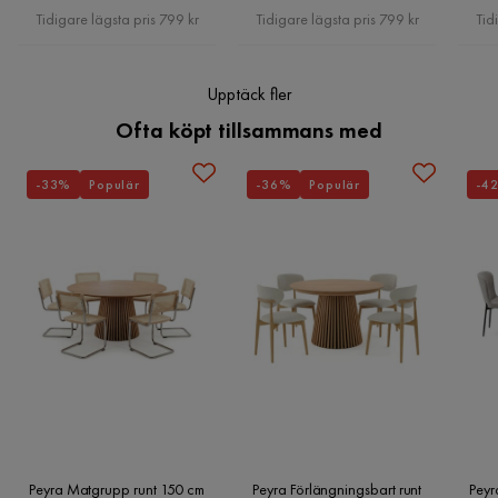
Pris
Pris
Tidigare lägsta pris 799 kr
Tidigare lägsta pris 799 kr
Tid
Upptäck fler
Ofta köpt tillsammans med
-33%
Populär
-36%
Populär
-4
Peyra Matgrupp runt 150 cm
Peyra Förlängningsbart runt
Peyr