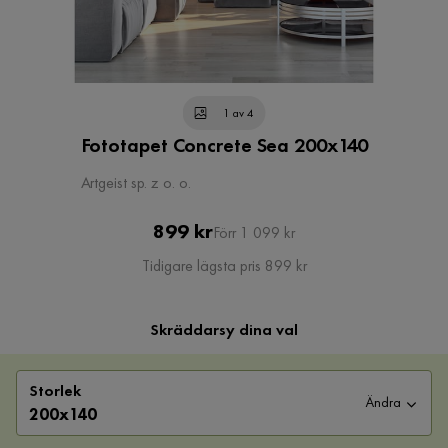
1 av 4
Fototapet Concrete Sea 200x140
Artgeist sp. z o. o.
Pris
Original
899 kr
Förr 1 099 kr
Pris
Tidigare lägsta pris 899 kr
Skräddarsy dina val
Storlek
Ändra
200x140