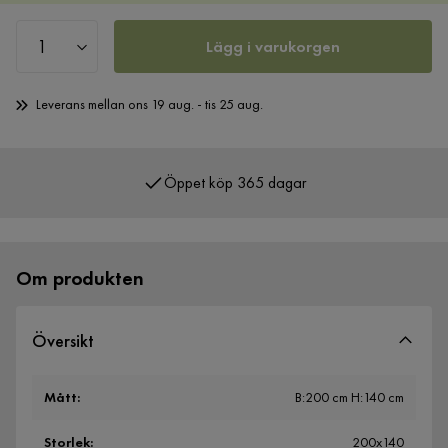
Lägg i varukorgen
Leverans mellan ons 19 aug. - tis 25 aug.
Öppet köp 365 dagar
Över 400 000 nöjda kunder
Om produkten
Översikt
Mått
:
B:200 cm H:140 cm
Storlek
:
200x140