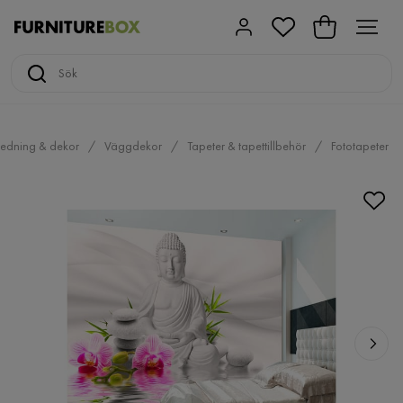
redning & dekor
Väggdekor
Tapeter & tapettillbehör
Fototapeter