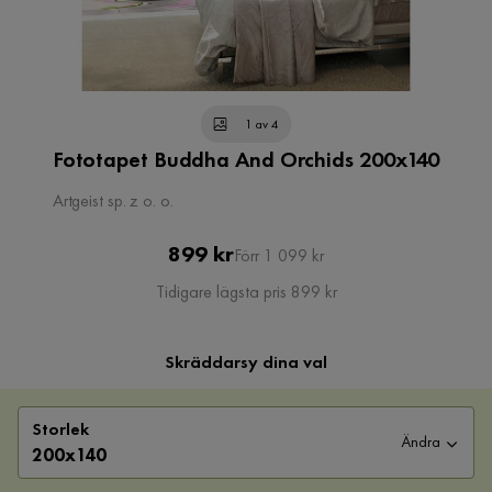
1 av 4
Fototapet Buddha And Orchids 200x140
Artgeist sp. z o. o.
Pris
Original
899 kr
Förr 1 099 kr
Pris
Tidigare lägsta pris 899 kr
Skräddarsy dina val
Storlek
Ändra
200x140