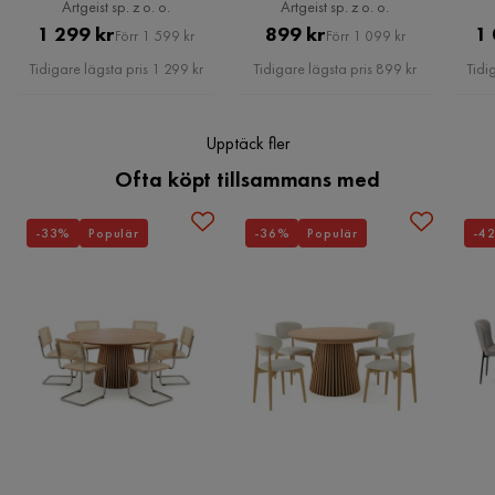
Artgeist sp. z o. o.
Artgeist sp. z o. o.
Pris
Original
Pris
Original
1 299 kr
899 kr
1 
Förr 1 599 kr
Förr 1 099 kr
Pris
Pris
Tidigare lägsta pris 1 299 kr
Tidigare lägsta pris 899 kr
Tidi
Upptäck fler
Ofta köpt tillsammans med
-33%
Populär
-36%
Populär
-4