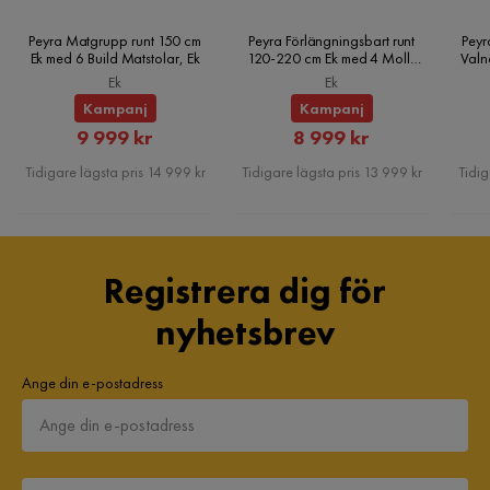
Peyra Matgrupp runt 150 cm
Peyra Förlängningsbart runt
Peyr
Ek med 6 Build Matstolar, Ek
120-220 cm Ek med 4 Molly
Valn
Matstolar, Ek
Ek
Ek
Kampanj
Kampanj
Rabatterat
Rabatterat
9 999 kr
8 999 kr
Pris
Pris
Tidigare lägsta pris 14 999 kr
Tidigare lägsta pris 13 999 kr
Tidig
Registrera dig för
nyhetsbrev
Ange din e-postadress