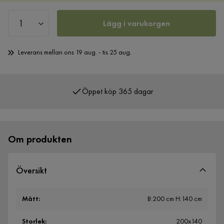
Lägg i varukorgen
Leverans mellan ons 19 aug. - tis 25 aug.
Öppet köp 365 dagar
Över 400 000 nöjda kunder
Om produkten
Översikt
Mått
:
B:200 cm H:140 cm
Storlek
:
200x140