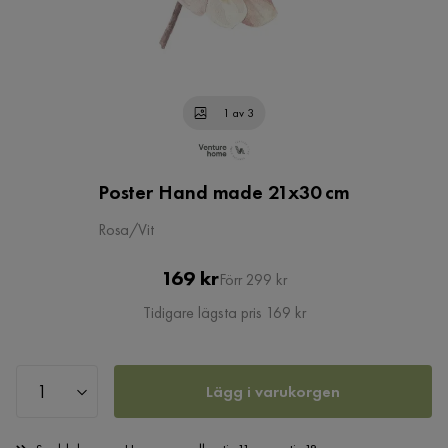
1 av 3
Poster Hand made 21x30 cm
Rosa/Vit
Pris
Original
169 kr
Förr 299 kr
Pris
Tidigare lägsta pris 169 kr
Lägg i varukorgen