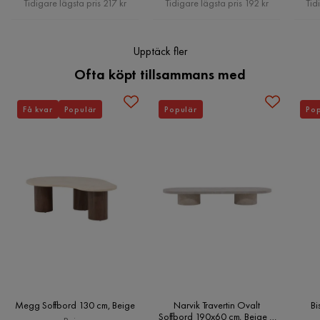
Tidigare lägsta pris 217 kr
Tidigare lägsta pris 192 kr
Tid
Upptäck fler
Ofta köpt tillsammans med
Få kvar
Populär
Populär
Pop
Megg Soffbord 130 cm, Beige
Narvik Travertin Ovalt
Bi
Soffbord 190x60 cm, Beige /