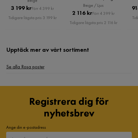
Beige
Ljus
Beige / Ljus
Pris
Original
3 199 kr
91
Förr 4 399 kr
Pris
Original
2 116 kr
Förr 4 399 kr
Pris
Tidigare lägsta pris 3 199 kr
Tid
Pris
Tidigare lägsta pris 2 116 kr
Upptäck mer av vårt sortiment
Se alla Rosa poster
Registrera dig för
nyhetsbrev
Ange din e-postadress