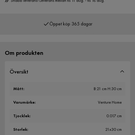
Snabb leverans! Leverans mellan tis 11 aug. - tis 18 aug.
Öppet köp 365 dagar
Över 400 000 nöjda kunder
Om produkten
Översikt
Mått
:
B:21 cm H:30 cm
Varumärke
:
Venture Home
Tjocklek
:
0.017 cm
Storlek
:
21x30 cm