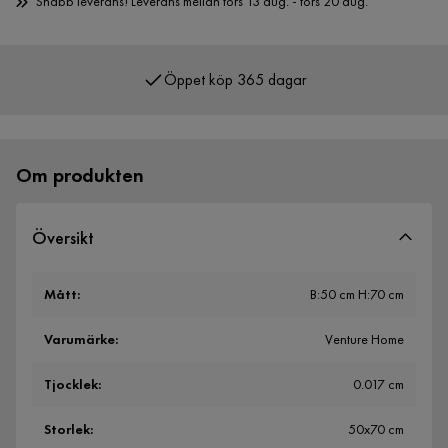
Snabb leverans! Leverans mellan tors 13 aug. - tors 20 aug.
Öppet köp 365 dagar
Över 400 000 nöjda kunder
Om produkten
Översikt
Mått
:
B:50 cm H:70 cm
Varumärke
:
Venture Home
Tjocklek
:
0.017 cm
Storlek
:
50x70 cm