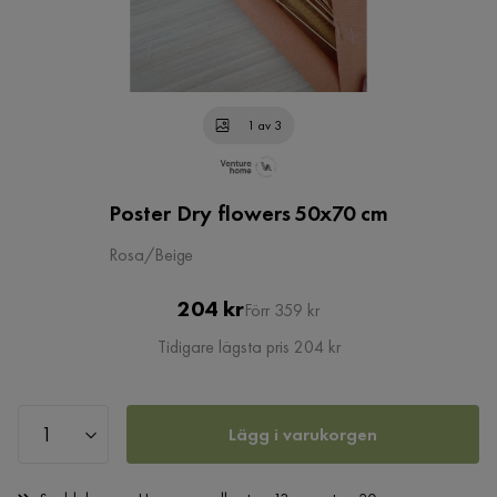
1 av 3
Poster Dry flowers 50x70 cm
Rosa/Beige
Pris
Original
204 kr
Förr 359 kr
Pris
Tidigare lägsta pris 204 kr
Lägg i varukorgen