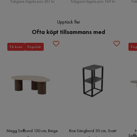
Tidigare lägsta pris 261 kr
Tidigare lägsta pris 169 kr
Tid
Upptäck fler
Ofta köpt tillsammans med
Få kvar
Populär
Pop
Megg Soffbord 130 cm, Beige
Rise Sängbord 30 cm, Svart
N
Soff