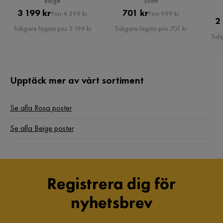
Beige
Svart
Pris
Original
Pris
Original
3 199 kr
701 kr
Förr 4 399 kr
Förr 999 kr
2
Pris
Pris
Tidigare lägsta pris 3 199 kr
Tidigare lägsta pris 701 kr
Tidi
Upptäck mer av vårt sortiment
Se alla Rosa poster
Se alla Beige poster
Registrera dig för
nyhetsbrev