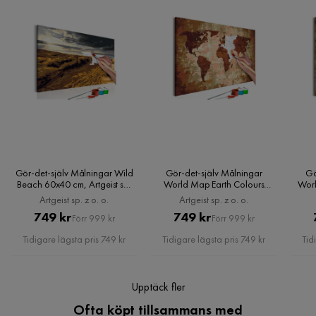
tilläggstjänster som exempelvis kvällsleverans och inbärning
Kundservice
som du kan välja i kassan. Om inga tillvalstjänster visas, kan
vi tyvärr inte erbjuda dessa för ditt postnummer och valda
produkter.
Läs våra
Köpvillkor
för mer information.
Gör-det-själv Målningar Wild
Gör-det-själv Målningar
Gö
Beach 60x40 cm, Artgeist sp.
World Map Earth Colours
Worl
z o. o.
60x40 cm, Artgeist sp. z o. o.
60x4
Artgeist sp. z o. o.
Artgeist sp. z o. o.
Pris
Original
Pris
Original
749 kr
749 kr
Förr 999 kr
Förr 999 kr
Pris
Pris
Tidigare lägsta pris 749 kr
Tidigare lägsta pris 749 kr
Tid
Upptäck fler
Ofta köpt tillsammans med