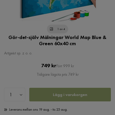
1 av 4
Gör-det-själv Målningar World Map Blue &
Green 60x40 cm
Artgeist sp. z o. o.
Pris
Original
749 kr
Förr 999 kr
Pris
Tidigare lägsta pris 749 kr
Lägg i varukorgen
Leverans mellan ons 19 aug. - tis 25 aug.