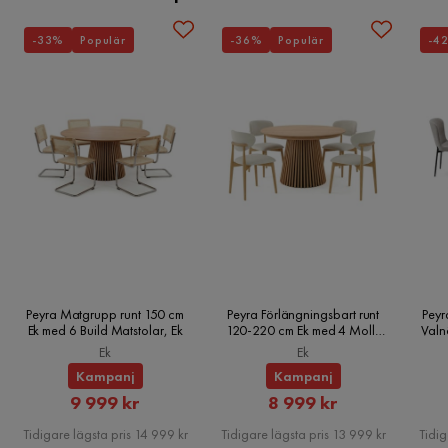
-33%
Populär
-36%
Populär
-4
Peyra Matgrupp runt 150 cm
Peyra Förlängningsbart runt
Peyr
Ek med 6 Build Matstolar, Ek
120-220 cm Ek med 4 Molly
Valn
Matstolar, Ek
Ek
Ek
Kampanj
Kampanj
Rabatterat
Rabatterat
9 999 kr
8 999 kr
Pris
Pris
Tidigare lägsta pris 14 999 kr
Tidigare lägsta pris 13 999 kr
Tidig