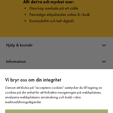
Allt detta och mycket mer:
•
Dina köp samlade på ett ställe
•
Personliga erbjudanden online & i butik
•
Kostnadsfritt och helt digitalt
Hjälp & kontakt
Information
Varumärken
Vi bryr oss om din integritet
Genom att klicka på "acceptera cookies" samtycker du till lagring av
cookies på din enhet för att förbättra navigeringen på webbplatsen,
Sortiment
analysera webbplatsens användning och bistå i våra
marknadsföringsåtgärder.