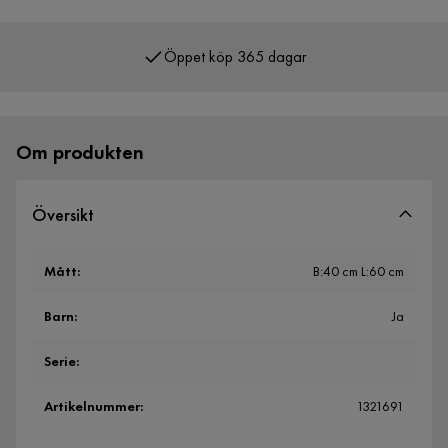
Öppet köp 365 dagar
Över 400 000 nöjda kunder
Om produkten
Översikt
Mått
:
B:40 cm L:60 cm
Barn
:
Ja
Serie
:
Artikelnummer
:
1321691