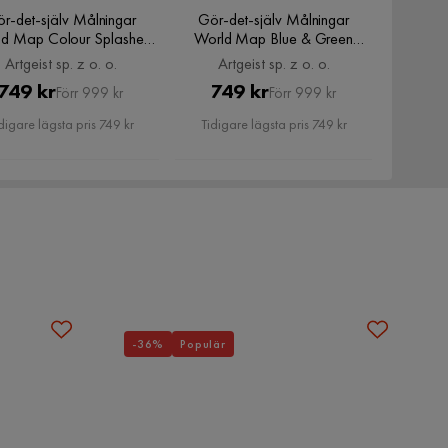
r-det-själv Målningar
Gör-det-själv Målningar
d Map Colour Splashes
World Map Blue & Green
 cm, Artgeist sp. z o. o.
60x40 cm, Artgeist sp. z o. o.
Artgeist sp. z o. o.
Artgeist sp. z o. o.
Pris
Original
Pris
Original
749 kr
749 kr
Förr 999 kr
Förr 999 kr
Pris
Pris
digare lägsta pris 749 kr
Tidigare lägsta pris 749 kr
-36%
Populär