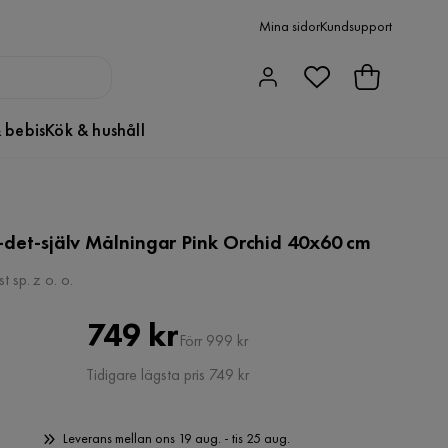
Mina sidor
Kundsupport
 bebis
Kök & hushåll
det-själv Målningar Pink Orchid 40x60 cm
st sp. z o. o.
Pris
Original
749 kr
Förr 999 kr
Pris
Tidigare lägsta pris 749 kr
Leverans mellan ons 19 aug. - tis 25 aug.