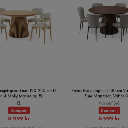
ängningsbart runt 120-220 cm Ek
Peyra Matgrupp runt 130 cm Va
d 4 Molly Matstolar, Ek
Elsie Matstolar, Valnöt
Ek
Valnöt/Grå
Kampanj
Kampanj
Rabatterat
Rabatte
8 999 kr
6 999 kr
Pris
Pris
igare lägsta pris 13 999 kr
Tidigare lägsta pris 11 999