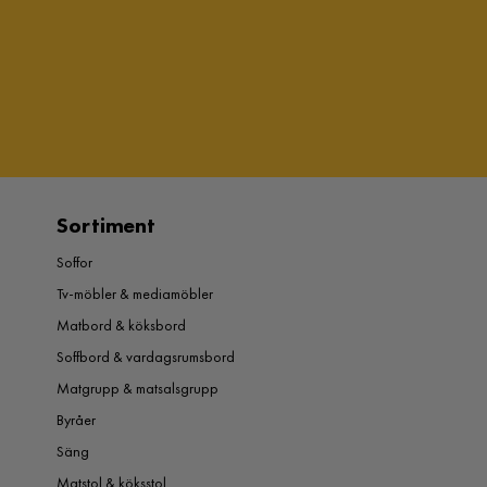
Sortiment
Soffor
Tv-möbler & mediamöbler
Matbord & köksbord
Soffbord & vardagsrumsbord
Matgrupp & matsalsgrupp
Byråer
Säng
Matstol & köksstol