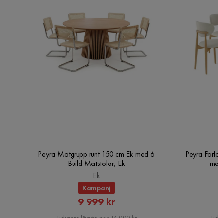
Peyra Matgrupp runt 150 cm Ek med 6
Peyra Förl
Build Matstolar, Ek
me
Ek
Kampanj
Rabatterat
9 999 kr
Pris
Tidigare lägsta pris 14 999 kr
Tid