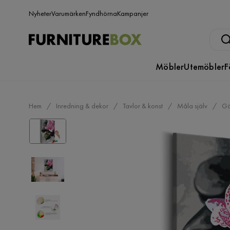
Nyheter
Varumärken
Fyndhörna
Kampanjer
Möbler
Utemöbler
F
Hem
Inredning & dekor
Tavlor & konst
Måla själv
Gö