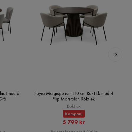
lnöt med 6
Peyra Matgrupp runt 110 cm Rökt Ek med 4
V
/Grå
Filip Matstolar, Rökt ek
Rökt ek
Kampanj
rat
Rabatterat
5 799 kr
Pris
 kr
Tidigare lägsta pris 8 999 kr