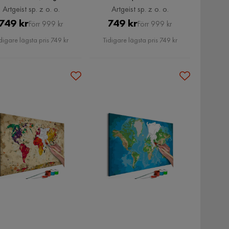
z o. o.
60x40 cm, Artgeist sp. z o. o.
Artgeist sp. z o. o.
Artgeist sp. z o. o.
Pris
Original
Pris
Original
749 kr
749 kr
Förr 999 kr
Förr 999 kr
Pris
Pris
digare lägsta pris 749 kr
Tidigare lägsta pris 749 kr