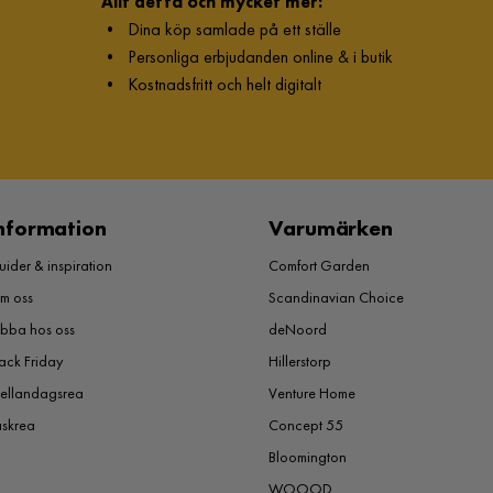
Allt detta och mycket mer:
•
Dina köp samlade på ett ställe
•
Personliga erbjudanden online & i butik
•
Kostnadsfritt och helt digitalt
nformation
Varumärken
ider & inspiration
Comfort Garden
m oss
Scandinavian Choice
obba hos oss
deNoord
ack Friday
Hillerstorp
ellandagsrea
Venture Home
åskrea
Concept 55
Bloomington
WOOOD