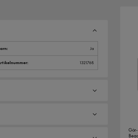
arn
:
Ja
rtikelnummer
:
1321768
Längd
40 cm
Gör-
Beach 60x40 cm, Art