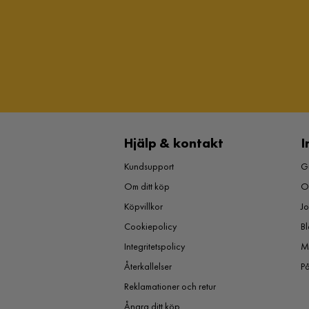
Hjälp & kontakt
I
Kundsupport
Gu
Om ditt köp
O
Köpvillkor
J
Cookiepolicy
Bl
Integritetspolicy
M
Återkallelser
P
Reklamationer och retur
Ångra ditt köp