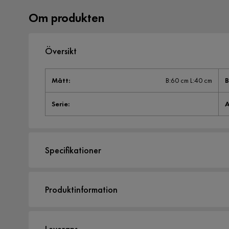
Om produkten
Översikt
Mått
:
B:60 cm L:40 cm
B
Serie
:
A
Specifikationer
Artikelnummer:
1321768
Produktinformation
Storlek
Bredd
60 cm
Leverans