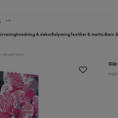
örvaring
Inredning & dekor
Belysning
Textilier & mattor
Barn &
r det själv tavlor
Gör-
Artgei