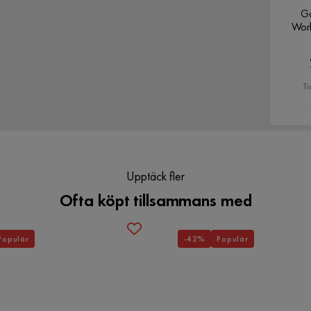
Gö
Worl
60x40
Ti
Upptäck fler
Ofta köpt tillsammans med
Populär
-42%
Populär