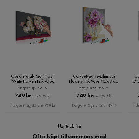
tilläggstjänster som exempelvis kvällsleverans och inbärning
Kundservice
som du kan välja i kassan. Om inga tillvalstjänster visas, kan
vi tyvärr inte erbjuda dessa för ditt postnummer och valda
produkter.
Läs våra
Köpvillkor
för mer information.
Gör-det-själv Målningar
Gör-det-själv Målningar
Gö
White Flowers In A Vase
Flowers In A Vase 40x60 cm,
Orc
60x40 cm, Artgeist sp. z o. o.
Artgeist sp. z o. o.
Artgeist sp. z o. o.
Artgeist sp. z o. o.
Pris
Original
Pris
Original
749 kr
749 kr
Förr 999 kr
Förr 999 kr
Pris
Pris
Tidigare lägsta pris 749 kr
Tidigare lägsta pris 749 kr
Tid
Upptäck fler
Ofta köpt tillsammans med