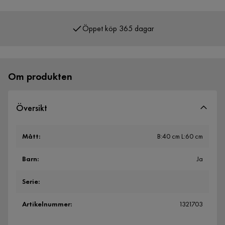
Öppet köp 365 dagar
Över 400 000 nöjda kunder
Om produkten
Översikt
Mått
:
B:40 cm L:60 cm
Barn
:
Ja
Serie
:
Artikelnummer
:
1321703