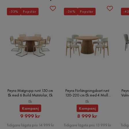
-33%
Populär
-36%
Populär
-4
Peyra Matgrupp runt 150 cm
Peyra Förlängningsbart runt
Peyr
Ek med 6 Build Matstolar, Ek
120-220 cm Ek med 4 Molly
Valn
Matstolar, Ek
Ek
Ek
Kampanj
Kampanj
Rabatterat
Rabatterat
9 999 kr
8 999 kr
Pris
Pris
Tidigare lägsta pris 14 999 kr
Tidigare lägsta pris 13 999 kr
Tidig