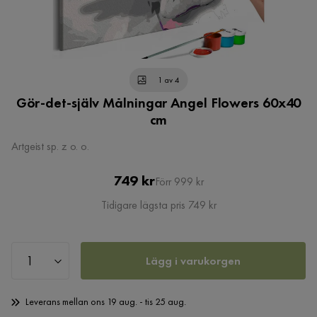
1 av 4
Gör-det-själv Målningar Angel Flowers 60x40
cm
Artgeist sp. z o. o.
Pris
Original
749 kr
Förr 999 kr
Pris
Tidigare lägsta pris 749 kr
Lägg i varukorgen
Leverans mellan ons 19 aug. - tis 25 aug.