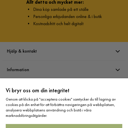
Allt detta och mycket mer:
•
Dina köp samlade på ett ställe
•
Personliga erbjudanden online & i butik
•
Kostnadsfritt och helt digitalt
Hjälp & kontakt
Information
Varumärken
Vi bryr oss om din integritet
Genom att klicka på "acceptera cookies" samtycker du till lagring av
cookies på din enhet för att förbättra navigeringen på webbplatsen,
Sortiment
analysera webbplatsens användning och bistå i våra
marknadsföringsåtgärder.